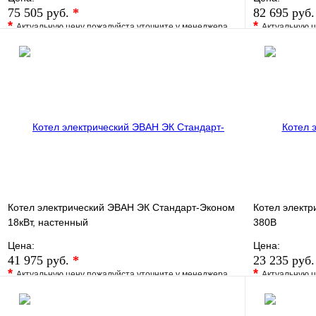
75 505 руб.
*
82 695 руб
*
*
Актуальную цену пожалуйста уточните у менеджера
Актуальную ц
В избранное
Сравнение
В избранно
Купить в 1 клик
Под заказ
Купить в 1 
В корзину
Котел электрический ЭВАН ЭК Стандарт-Эконом
Котел электр
18кВт, настенный
380В
Цена:
Цена:
41 975 руб.
*
23 235 руб
*
*
Актуальную цену пожалуйста уточните у менеджера
Актуальную ц
В избранное
Сравнение
В избранно