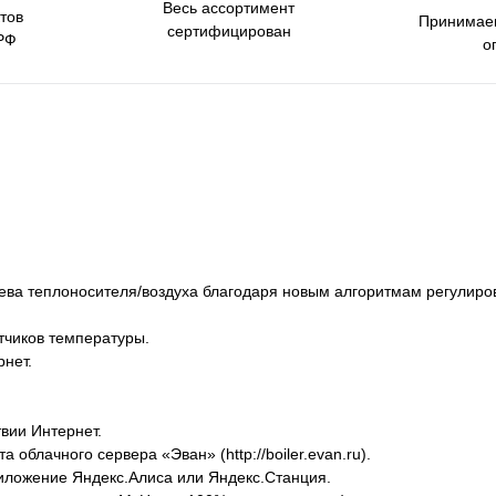
Весь ассортимент
тов
Принимаем
сертифицирован
РФ
о
ева теплоносителя/воздуха благодаря новым алгоритмам регулиро
тчиков температуры.
рнет.
вии Интернет.
облачного сервера «Эван» (http://boiler.evan.ru).
иложение Яндекс.Алиса или Яндекс.Станция.