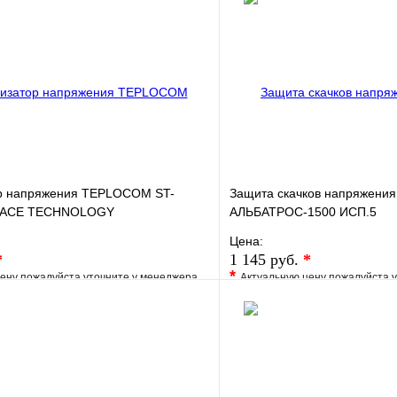
р напряжения TEPLOCOM ST-
Защита скачков напряжен
SPACE TECHNOLOGY
АЛЬБАТРОС-1500 ИСП.5
Цена:
*
1 145 руб.
*
*
ену пожалуйста уточните у менеджера
Актуальную цену пожалуйста 
е
Сравнение
В избранное
клик
Под заказ
Купить в 1 клик
В корзину