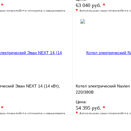
.
*
63 040 руб.
*
*
ену пожалуйста уточните у менеджера
Актуальную цену пожалуйста 
е
Сравнение
В избранное
клик
Под заказ
Купить в 1 клик
В корзину
ический Эван NEXT 14 (14 кВт),
Котел электрический Navien
220/380В
Цена:
.
*
54 395 руб.
*
*
ену пожалуйста уточните у менеджера
Актуальную цену пожалуйста 
е
Сравнение
В избранное