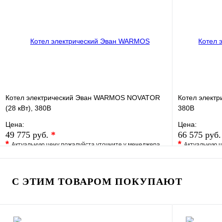
Купить в 1 клик
Под заказ
Купить в 1 
В корзину
Котел электрический Эван WARMOS NOVATOR
Котел электр
(28 кВт), 380В
380В
Цена:
Цена:
49 775 руб.
*
66 575 руб
*
*
Актуальную цену пожалуйста уточните у менеджера
Актуальную ц
В избранное
Сравнение
В избранно
Купить в 1 клик
Под заказ
Купить в 1 
С ЭТИМ ТОВАРОМ ПОКУПАЮТ
В корзину