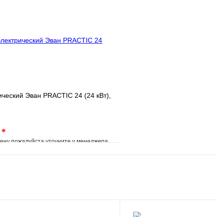
клик
Под заказ
Купить в 1 клик
В корзину
ический Эван PRACTIC 24 (24 кВт),
.
*
ену пожалуйста уточните у менеджера
е
Сравнение
клик
Под заказ
В корзину