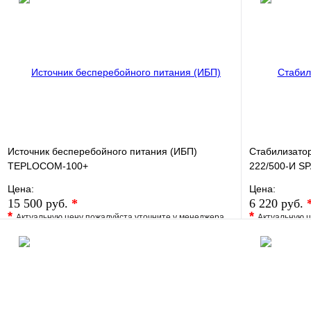
Источник бесперебойного питания (ИБП)
Стабилизато
TEPLOCOM-100+
222/500-И 
Цена:
Цена:
15 500 руб.
*
6 220 руб.
*
*
Актуальную цену пожалуйста уточните у менеджера
Актуальную ц
В избранное
Сравнение
В избранно
Купить в 1 клик
Под заказ
Купить в 1 
В корзину