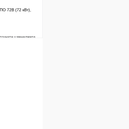
ПО 72В (72 кВт),
уточните у менеджера
Сравнение
Под заказ
В корзину