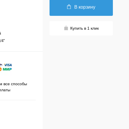
В корзину
Купить в 1 клик
й
1/4"
Принимаем заказы на сайте
 все способы
Про
круглосуточно
платы