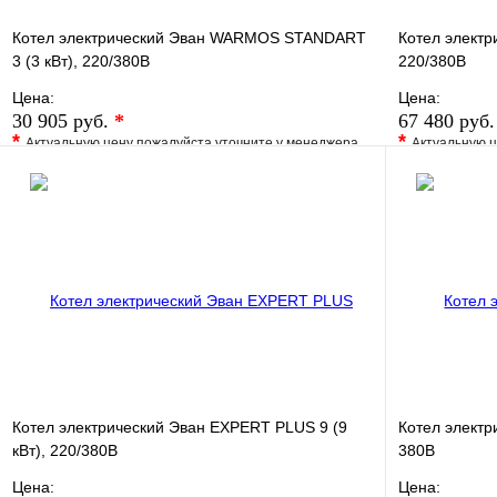
Котел электрический Эван WARMOS STANDART
Котел электр
3 (3 кВт), 220/380В
220/380В
Цена:
Цена:
30 905 руб.
*
67 480 руб
*
*
Актуальную цену пожалуйста уточните у менеджера
Актуальную ц
В избранное
Сравнение
В избранно
Купить в 1 клик
Под заказ
Купить в 1 
В корзину
Котел электрический Эван EXPERT PLUS 9 (9
Котел электр
кВт), 220/380В
380В
Цена:
Цена: