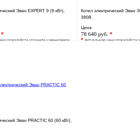
ический Эван EXPERT 9 (9 кВт),
Котел электрический Эван Э
380В
Цена:
.
*
78 640 руб.
*
*
ену пожалуйста уточните у менеджера
Актуальную цену пожалуйста 
е
Сравнение
В избранное
клик
Под заказ
Купить в 1 клик
В корзину
ический Эван PRACTIC 60 (60 кВт),