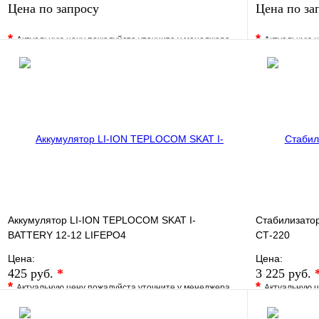
Цена по запросу
Цена по за
*
*
Актуальную цену пожалуйста уточните у менеджера
Актуальную ц
В избранное
Сравнение
В избранно
Купить в 1 клик
Под заказ
Купить в 1 
Запросить цену
Аккумулятор LI-ION TEPLOCOM SKAT I-
Стабилизат
BATTERY 12-12 LIFEPO4
СТ-220
Цена:
Цена:
425 руб.
*
3 225 руб.
*
*
Актуальную цену пожалуйста уточните у менеджера
Актуальную ц
В избранное
Сравнение
В избранно