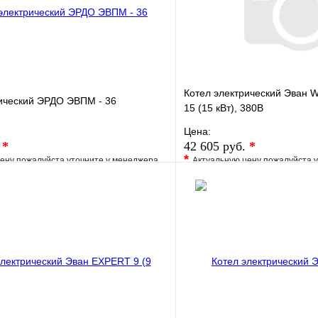
Котел электрический Эва
рический ЭРДО ЭВПМ - 36
15 (15 кВт), 380В
Цена:
.
*
42 605 руб.
*
*
ену пожалуйста уточните у менеджера
Актуальную цену пожалуйста 
е
Сравнение
В избранное
клик
Под заказ
Купить в 1 клик
В корзину