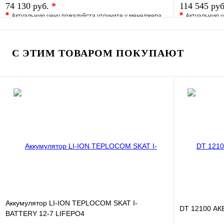
74 130 руб.
*
114 545 ру
*
*
Актуальную цену пожалуйста уточните у менеджера
Актуальную ц
В избранное
Сравнение
В избранно
Купить в 1 клик
Под заказ
Купить в 1 
С ЭТИМ ТОВАРОМ ПОКУПАЮТ
В корзину
Аккумулятор LI-ION TEPLOCOM SKAT I-
DT 12100 АКБ 
BATTERY 12-7 LIFEPO4