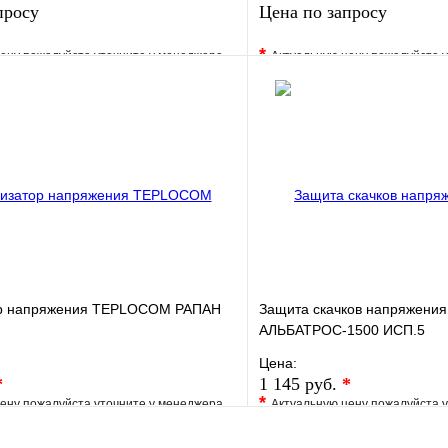
просу
Цена по запросу
*
ену пожалуйста уточните у менеджера
Актуальную цену пожалуйста 
е
Сравнение
В избранное
клик
Под заказ
Купить в 1 клик
Запросить цену
Запросить
ор напряжения TEPLOCOM РАПАН
Защита скачков напряжен
АЛЬБАТРОС-1500 ИСП.5
Цена:
*
1 145 руб.
*
*
ену пожалуйста уточните у менеджера
Актуальную цену пожалуйста 
е
Сравнение
В избранное