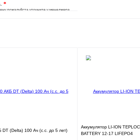
б.
*
ену пожалуйста уточните у менеджера
е
Сравнение
клик
Под заказ
В корзину
Аккумулятор LI-ION TEPLOC
DT (Delta) 100 Ач (с.с. до 5 лет)
BATTERY 12-17 LIFEPO4