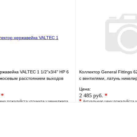
е
Сравнение
В избранное
клик
Под заказ
Купить в 1 клик
В корзину
ржавейка VALTEC 1 1/2"х3/4" НР 6
Коллектор General Fittings 62
ежосевым расстоянием выходов
c вентилями, латунь никелир
регулятор
Цена:
.
*
2 485 руб.
*
*
ену пожалуйста уточните у менеджера
Актуальную цену пожалуйста 
е
Сравнение
В избранное
клик
Под заказ
Купить в 1 клик