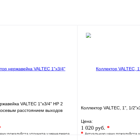
клик
Под заказ
В корзину
ржавейка VALTEC 1"х3/4" НР 2
Коллектор VALTEC, 1", 1/2"х
жосевым расстоянием выходов
Цена:
*
1 020 руб.
*
*
ену пожалуйста уточните у менеджера
Актуальную цену пожалуйста 