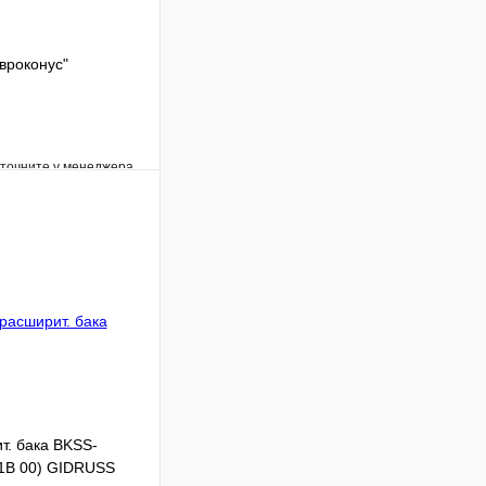
евроконус"
уточните у менеджера
Сравнение
Под заказ
В корзину
т. бака BKSS-
U1B 00) GIDRUSS