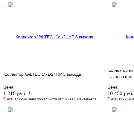
В избранное
Сравнение
В избранно
Купить в 1 клик
Под заказ
Купить в 1 
В корзину
Коллектор не
Коллектор VALTEC 1"х1/2" НР 3 выхода
выходов с м
100мм
Цена:
Цена:
1 210 руб.
*
10 450 руб
*
*
Актуальную цену пожалуйста уточните у менеджера
Актуальную ц
В избранное
Сравнение
В избранно
Купить в 1 клик
Под заказ
Купить в 1 