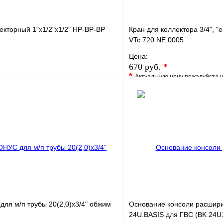
екторный 1"х1/2"х1/2" НР-ВР-ВР
Кран для коллектора 3/4", "
VTc.720.NE.0005
Цена:
670 руб.
*
*
Актуальную цену пожалуйста 
е
Сравнение
В избранное
клик
В наличии
Купить в 1 клик
В корзину
ля м/п трубы 20(2,0)x3/4" обжим
Основание консоли расшири
24U.BASIS для ГВС (BK 24