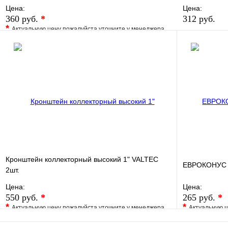
Цена:
Цена:
360 руб.
*
312 руб.
*
Актуальную цену пожалуйста уточните у менеджера
В избранно
В избранное
Сравнение
Купить в 1 
Купить в 1 клик
Под заказ
В корзину
Кронштейн коллекторный высокий 1" VALTEC
ЕВРОКОНУС д
2шт.
Цена:
Цена:
550 руб.
*
265 руб.
*
*
*
Актуальную цену пожалуйста уточните у менеджера
Актуальную ц
В избранное
Сравнение
В избранно