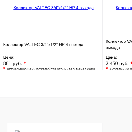
В корзину
Коллектор VA
Коллектор VALTEC 3/4"х1/2" НР 4 выхода
выхода
Цена:
Цена:
881 руб.
*
2 450 руб.
*
*
Актуальную цену пожалуйста уточните у менеджера
Актуальную ц
В избранное
Сравнение
В избранно
Купить в 1 клик
Под заказ
Купить в 1 
В корзину