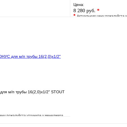
Цена:
8 280 руб.
*
*
Актуальную цену пожалуйста 
е
Сравнение
В избранное
клик
В наличии
Купить в 1 клик
В корзину
ля м/п трубы 16(2,0)x1/2" STOUT
ену пожалуйста уточните у менеджера
е
Сравнение