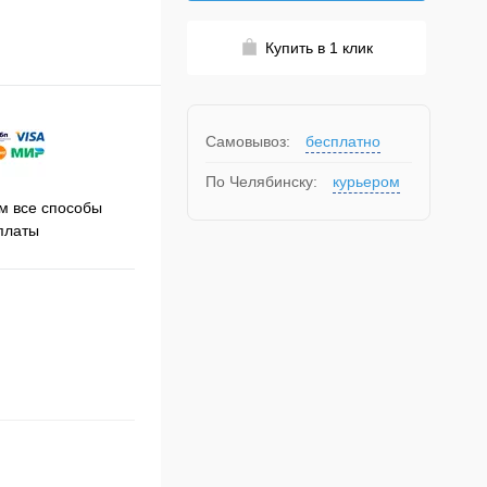
Купить в 1 клик
Самовывоз:
бесплатно
По Челябинску:
курьером
Принимаем заказы на сайте
 все способы
Про
круглосуточно
платы