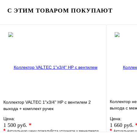
Купить в 1 клик
Под заказ
Купить в 1 
С ЭТИМ ТОВАРОМ ПОКУПАЮТ
В корзину
Коллектор не
Коллектор VALTEC 1"х3/4" НР с вентилем 2
выхода с ме
выхода + комплект ручек
50мм
Цена:
Цена:
1 500 руб.
*
1 660 руб.
*
*
Актуальную цену пожалуйста уточните у менеджера
Актуальную ц