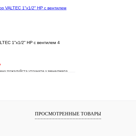
В корзину
LTEC 1"х1/2" НР с вентилем 4
*
ену пожалуйста уточните у менеджера
е
Сравнение
клик
Под заказ
В корзину
ПРОСМОТРЕННЫЕ ТОВАРЫ