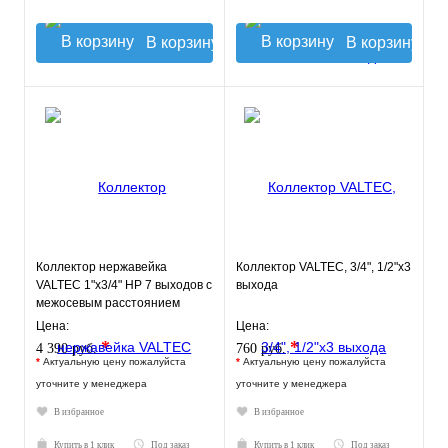
В корзину
В корзину
Коллектор нержавейка
Коллектор VALTEC, 3/4", 1/2"х3
VALTEC 1"х3/4" НР 7 выходов с
выхода
межосевым расстоянием
выходов 50мм
Цена:
Цена:
*
*
4 390 руб.
760 руб.
*
Актуальную цену пожалуйста
*
Актуальную цену пожалуйста
уточните у менеджера
уточните у менеджера
В избранное
В избранное
Купить в 1 клик
Под заказ
Купить в 1 клик
Под заказ