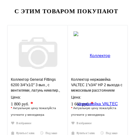
С ЭТИМ ТОВАРОМ ПОКУПАЮТ
Коллектор General Fittings
Коллектор нержавейка
6200 3/4"х1/2" 3 вых., c
VALTEC 1"х3/4" НР 2 выхода с
вентилями, латунь никелир.,
межосевым расстоянием
красный
выходов 50мм
Цена:
Цена:
*
*
1 800 руб.
1 660 руб.
*
Актуальную цену пожалуйста
*
Актуальную цену пожалуйста
уточните у менеджера
уточните у менеджера
В избранное
В избранное
Купить в 1 клик
Под заказ
Купить в 1 клик
Под заказ