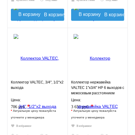
Купить в 1 клик
Под заказ
Купить в 1 клик
Под заказ
В корзину
В корзину
Коллектор VALTEC, 3/4", 1/2"х2
Коллектор нержавейка
выхода
VALTEC 1"х3/4" НР 6 выходов с
межосевым расстоянием
выходов 50мм
Цена:
Цена:
*
*
706 руб.
3 650 руб.
*
Актуальную цену пожалуйста
*
Актуальную цену пожалуйста
уточните у менеджера
уточните у менеджера
В избранное
В избранное