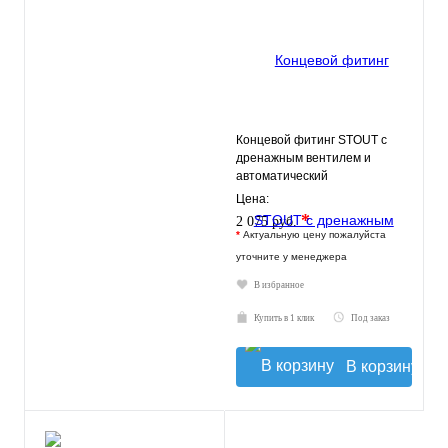
Концевой фитинг STOUT с
дренажным вентилем и
автоматический
воздухоотводчик 1"
Цена:
*
2 075 руб.
*
Актуальную цену пожалуйста
уточните у менеджера
В избранное
Купить в 1 клик
Под заказ
В корзину