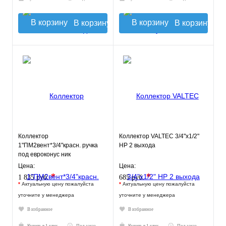
В корзину
В корзину
Коллектор
Коллектор VALTEC 3/4"х1/2"
1"ПМ2вент*3/4"красн. ручка
НР 2 выхода
под евроконус ник
630057N1005R2H
Цена:
Цена:
*
*
1 835 руб.
685 руб.
*
Актуальную цену пожалуйста
*
Актуальную цену пожалуйста
уточните у менеджера
уточните у менеджера
В избранное
В избранное