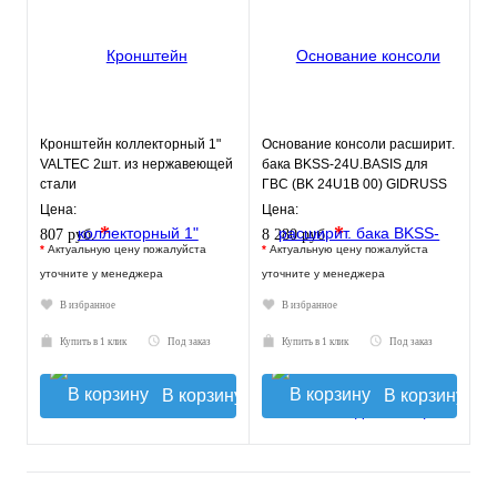
Кронштейн коллекторный 1"
Основание консоли расширит.
VALTEC 2шт. из нержавеющей
бака BKSS-24U.BASIS для
стали
ГВС (BK 24U1B 00) GIDRUSS
Цена:
Цена:
*
*
807 руб.
8 280 руб.
*
Актуальную цену пожалуйста
*
Актуальную цену пожалуйста
уточните у менеджера
уточните у менеджера
В избранное
В избранное
Купить в 1 клик
Под заказ
Купить в 1 клик
Под заказ
В корзину
В корзину