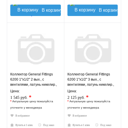
В корзину
В корзину
Коллектор General Fittings
Коллектор General Fittings
6200 1"х1/2" 2 вых., c
6200 1"х1/2" 3 вых., c
вентилями, латунь никелир.,
вентилями, латунь никелир.,
красный регулятор
синий регулятор
Цена:
Цена:
*
*
1 545 руб.
2 125 руб.
*
Актуальную цену пожалуйста
*
Актуальную цену пожалуйста
уточните у менеджера
уточните у менеджера
В избранное
В избранное
Купить в 1 клик
Под заказ
Купить в 1 клик
Под заказ