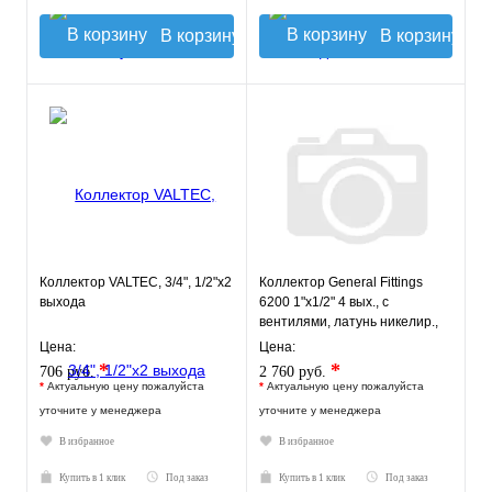
В корзину
В корзину
Коллектор VALTEC, 3/4", 1/2"х2
Коллектор General Fittings
выхода
6200 1"х1/2" 4 вых., c
вентилями, латунь никелир.,
синий регулятор
Цена:
Цена:
*
*
706 руб.
2 760 руб.
*
Актуальную цену пожалуйста
*
Актуальную цену пожалуйста
уточните у менеджера
уточните у менеджера
В избранное
В избранное
Купить в 1 клик
Под заказ
Купить в 1 клик
Под заказ