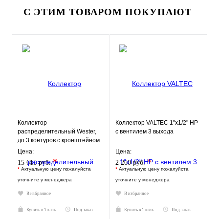
С ЭТИМ ТОВАРОМ ПОКУПАЮТ
Коллектор
Коллектор VALTEC 1"х1/2" НР
распределительный Wester,
с вентилем 3 выхода
до 3 контуров с кронштейном
0-05-0110
Цена:
Цена:
*
*
15 615 руб.
2 260 руб.
*
Актуальную цену пожалуйста
*
Актуальную цену пожалуйста
уточните у менеджера
уточните у менеджера
В избранное
В избранное
Купить в 1 клик
Под заказ
Купить в 1 клик
Под заказ