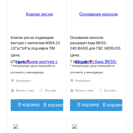
Клапан рег.на подающем
Основание консоли
контуре с ниппелем M304-23
расширит.бака BKSS-
1/2"ш*3/4"ш под еврок TIM
24D.BASIS для ГВС GIDRUSS
Цена:
Цена:
*
*
670 руб.
7 680 руб.
*
Актуальную цену пожалуйста
*
Актуальную цену пожалуйста
уточните у менеджера
уточните у менеджера
В избранное
В избранное
Купить в 1 клик
Под заказ
Купить в 1 клик
Под заказ
В корзину
В корзину