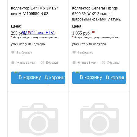
Коллектор 3/4"ПМ х 3М1/2"
Коллектор General Fittings
ник. HLV-109550.N.02
6200 3/4"х1/2" 2 вых., c
шаровыми кранами, латунь,
красный регулятор
Цена:
Цена:
*
*
295 руб.
1 055 руб.
*
Актуальную цену пожалуйста
*
Актуальную цену пожалуйста
уточните у менеджера
уточните у менеджера
В избранное
В избранное
Купить в 1 клик
Под заказ
Купить в 1 клик
Под заказ
В корзину
В корзину