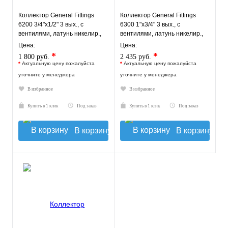
Коллектор General Fittings
Коллектор General Fittings
6200 3/4"х1/2" 3 вых., c
6300 1"х3/4" 3 вых., c
вентилями, латунь никелир.,
вентилями, латунь никелир.,
синий регулятор
синий регулятор
Цена:
Цена:
*
*
1 800 руб.
2 435 руб.
*
Актуальную цену пожалуйста
*
Актуальную цену пожалуйста
уточните у менеджера
уточните у менеджера
В избранное
В избранное
Купить в 1 клик
Под заказ
Купить в 1 клик
Под заказ
В корзину
В корзину