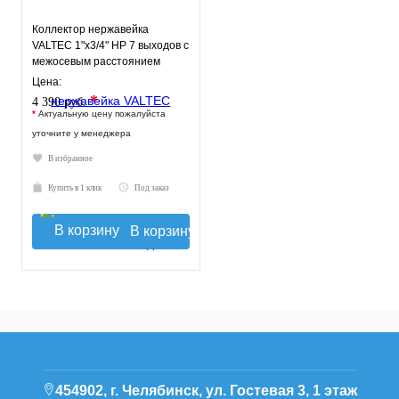
Коллектор нержавейка
VALTEC 1"х3/4" НР 7 выходов с
межосевым расстоянием
выходов 50мм
Цена:
*
4 390 руб.
*
Актуальную цену пожалуйста
уточните у менеджера
В избранное
Купить в 1 клик
Под заказ
В корзину
454902, г. Челябинск, ул. Гостевая 3, 1 этаж