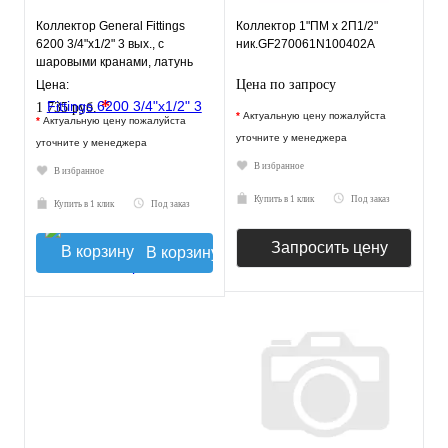
Коллектор General Fittings
Коллектор 1"ПМ х 2П1/2"
6200 3/4"х1/2" 3 вых., c
ник.GF270061N100402A
шаровыми кранами, латунь
никелир., синий регулят
Цена по запросу
Цена:
*
1 735 руб.
*
Актуальную цену пожалуйста
*
Актуальную цену пожалуйста
уточните у менеджера
уточните у менеджера
В избранное
В избранное
Купить в 1 клик
Под заказ
Купить в 1 клик
Под заказ
Запросить цену
В корзину