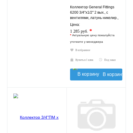
Коллектор General Fittings
6200 3/4"х1/2" 2 вых., c
вентилями, латунь никелир.,
синий регулятор
Цена:
*
1 285 руб.
*
Актуальную цену пожалуйста
уточните у менеджера
В избранное
Купить в 1 клик
Под заказ
В корзину