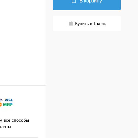
В корзину
Купить в 1 клик
Принимаем заказы на сайте
 все способы
Про
круглосуточно
платы