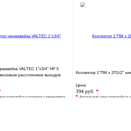
е
Сравнение
В избранное
клик
Под заказ
Купить в 1 клик
В корзину
ржавейка VALTEC 1"х3/4" НР 5
Коллектор 1"ПМ х 2П1/2" ни
ежосевым расстоянием выходов
Цена:
*
394 руб.
*
*
ену пожалуйста уточните у менеджера
Актуальную цену пожалуйста 
е
Сравнение
В избранное
клик
Под заказ
Купить в 1 клик