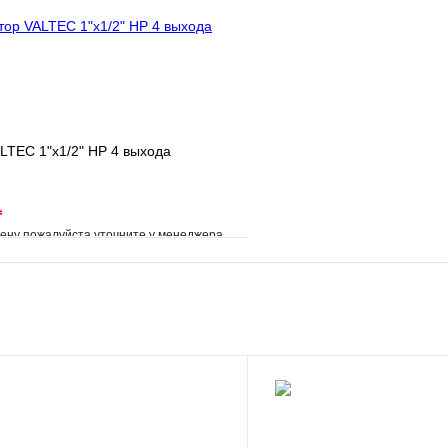
В корзину
LTEC 1"х1/2" НР 4 выхода
*
ену пожалуйста уточните у менеджера
е
Сравнение
клик
Под заказ
В корзину