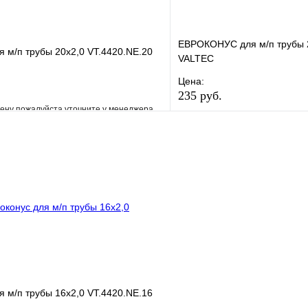
ЕВРОКОНУС для м/п трубы 2
я м/п трубы 20x2,0 VT.4420.NE.20
VALTEC
Цена:
235 руб.
ену пожалуйста уточните у менеджера
В избранное
е
Сравнение
Купить в 1 клик
клик
Под заказ
В корзину
я м/п трубы 16x2,0 VT.4420.NE.16