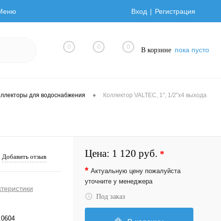
Меню
Вход
Регистрация
0
0
0
пока пусто
В корзине
•
оллекторы для водоснабжения
Коллектор VALTEC, 1", 1/2"х4 выхода
Цена:
1 120 руб.
*
Добавить отзыв
*
Актуальную цену пожалуйста
уточните у менеджера
ктеристики
Под заказ
.0604