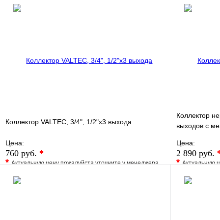
В избранное
Сравнение
В избранно
Купить в 1 клик
Под заказ
Купить в 1 
В корзину
Коллектор не
Коллектор VALTEC, 3/4", 1/2"х3 выхода
выходов с м
50мм
Цена:
Цена:
760 руб.
*
2 890 руб.
*
*
Актуальную цену пожалуйста уточните у менеджера
Актуальную ц
В избранное
Сравнение
В избранно
Купить в 1 клик
Под заказ
Купить в 1 