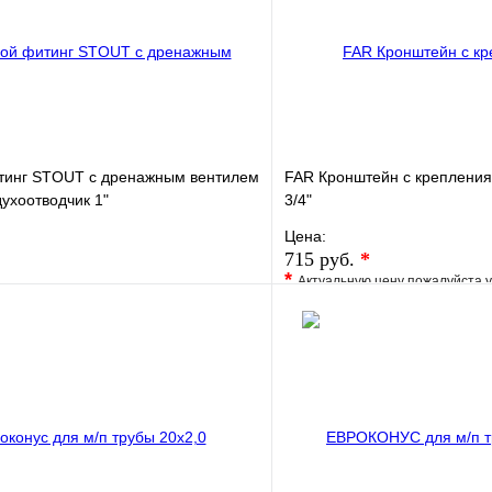
тинг STOUT с дренажным вентилем
FAR Кронштейн с крепления
духоотводчик 1"
3/4"
Цена:
715 руб.
*
*
Актуальную цену пожалуйста 
е
Сравнение
В избранное
клик
В наличии
Купить в 1 клик
В корзину