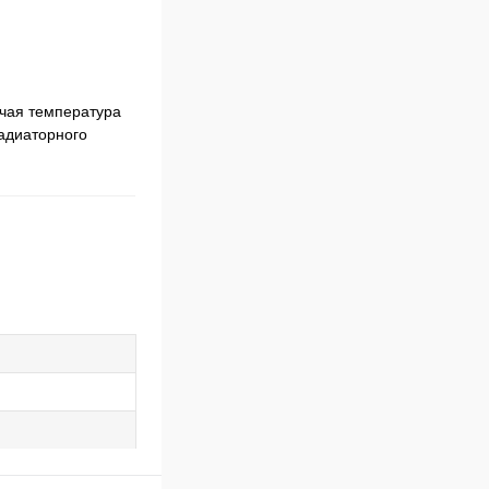
очая температура
радиаторного