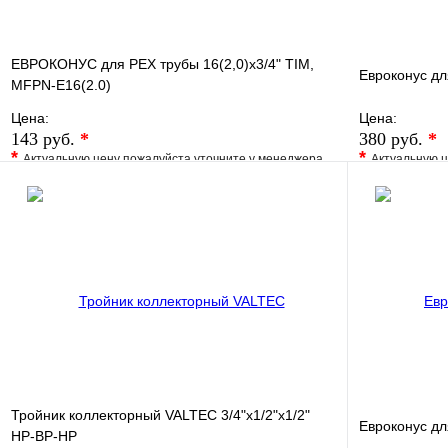
ЕВРОКОНУС для PEX трубы 16(2,0)x3/4" TIM,
Евроконус дл
MFPN-E16(2.0)
Цена:
Цена:
143 руб.
*
380 руб.
*
*
*
Актуальную цену пожалуйста уточните у менеджера
Актуальную ц
В избранное
Сравнение
В избранно
Купить в 1 клик
Под заказ
Купить в 1 
В корзину
Тройник коллекторный VALTEC 3/4"х1/2"х1/2"
Евроконус дл
НР-ВР-НР