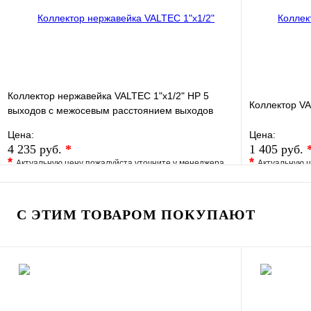
В корзину
Коллектор нержавейка VALTEC 1"х1/2" НР 5
Коллектор VA
выходов с межосевым расстоянием выходов
100мм
Цена:
Цена:
4 235 руб.
*
1 405 руб.
*
*
Актуальную цену пожалуйста уточните у менеджера
Актуальную ц
В избранное
Сравнение
В избранно
Купить в 1 клик
Под заказ
Купить в 1 
С ЭТИМ ТОВАРОМ ПОКУПАЮТ
В корзину