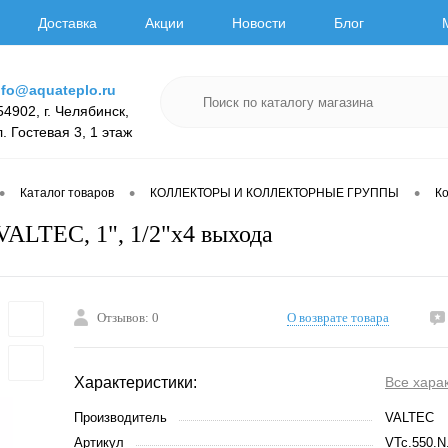
Доставка
Акции
Новости
Блог
nfo@aquateplo.ru
54902, г. Челябинск,
л. Гостевая 3, 1 этаж
•
•
•
Каталог товаров
КОЛЛЕКТОРЫ И КОЛЛЕКТОРНЫЕ ГРУППЫ
К
VALTEC, 1", 1/2"х4 выхода
Отзывов: 0
О возврате товара
Характеристики:
Все хара
Производитель
VALTEC
Артикул
VTc.550.N