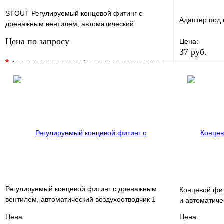
STOUT Регулируемый концевой фитинг с
Адаптер под 
дренажным вентилем, автоматический
воздухоотводчик 1"
Цена по запросу
Цена:
37 руб.
*
Актуальную цену пожалуйста уточните у менеджера
В избранно
В избранное
Сравнение
Купить в 1 
Купить в 1 клик
Под заказ
Запросить цену
Регулируемый концевой фитинг с дренажным
Концевой фи
вентилем, автоматический воздухоотводчик 1
и автоматиче
ROMMER
Цена:
Цена: