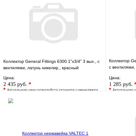
Коллектор Gen
Коллектор General Fittings 6300 1"х3/4" 3 вых., c
c вентилями,
вентилями, латунь никелир., красный
регулятор
Цена:
Цена:
2 435 руб.
*
1 285 руб.
*
*
Актуальную цену пожалуйста уточните у менеджера
Актуальную ц
В избранное
Сравнение
В избранно
Купить в 1 клик
Под заказ
Купить в 1 
В корзину