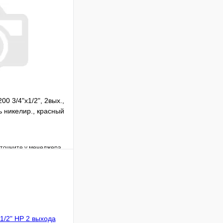
00 3/4"х1/2", 2вых.,
 никелир., красный
уточните у менеджера
Сравнение
Под заказ
В корзину