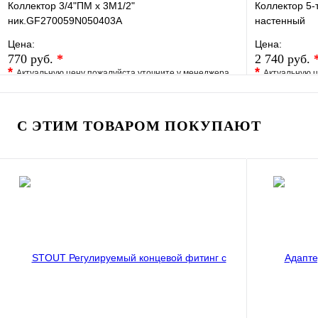
Коллектор 3/4"ПМ х 3М1/2"
Коллектор 5
ник.GF270059N050403A
настенный
Цена:
Цена:
770 руб.
*
2 740 руб.
*
*
Актуальную цену пожалуйста уточните у менеджера
Актуальную ц
В избранное
Сравнение
В избранно
Купить в 1 клик
Под заказ
Купить в 1 
С ЭТИМ ТОВАРОМ ПОКУПАЮТ
В корзину