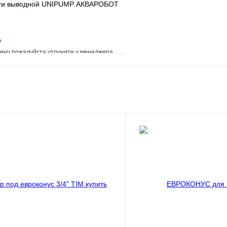
-ти выводной UNIPUMP АКВАРОБОТ
*
ену пожалуйста уточните у менеджера
е
Сравнение
клик
Под заказ
В корзину