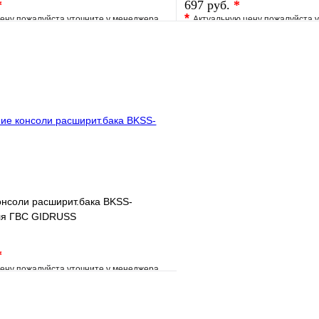
*
697 руб.
*
*
ену пожалуйста уточните у менеджера
Актуальную цену пожалуйста 
е
Сравнение
В избранное
клик
Под заказ
Купить в 1 клик
В корзину
онсоли расширит.бака BKSS-
ля ГВС GIDRUSS
*
ену пожалуйста уточните у менеджера
е
Сравнение
клик
Под заказ