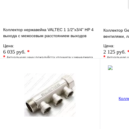
Коллектор нержавейка VALTEC 1 1/2"х3/4" НР 4
Коллектор Gen
выхода с межосевым расстоянием выходов
вентилями, л
100мм
Цена:
Цена:
6 035 руб.
*
2 125 руб.
*
*
Актуальную цену пожалуйста уточните у менеджера
Актуальную ц
В избранное
Сравнение
В избранно
Купить в 1 клик
Под заказ
Купить в 1 
В корзину