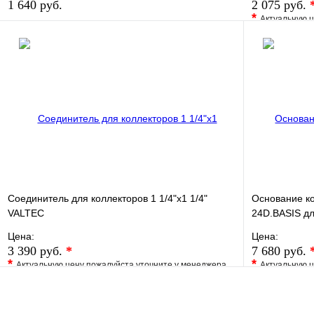
1 640 руб.
2 075 руб.
*
Актуальную ц
В избранное
Сравнение
В избранно
Купить в 1 клик
В наличии
Купить в 1 
В корзину
Соединитель для коллекторов 1 1/4"x1 1/4"
Основание к
VALTEC
24D.BASIS д
Цена:
Цена:
3 390 руб.
*
7 680 руб.
*
*
Актуальную цену пожалуйста уточните у менеджера
Актуальную ц
В избранное
Сравнение
В избранно
Купить в 1 клик
Под заказ
Купить в 1 