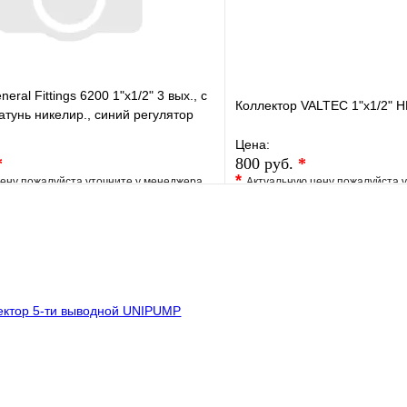
eral Fittings 6200 1"х1/2" 3 вых., c
Коллектор VALTEC 1"х1/2" Н
атунь никелир., синий регулятор
Цена:
*
800 руб.
*
*
ену пожалуйста уточните у менеджера
Актуальную цену пожалуйста 
е
Сравнение
В избранное
клик
Под заказ
Купить в 1 клик
В корзину