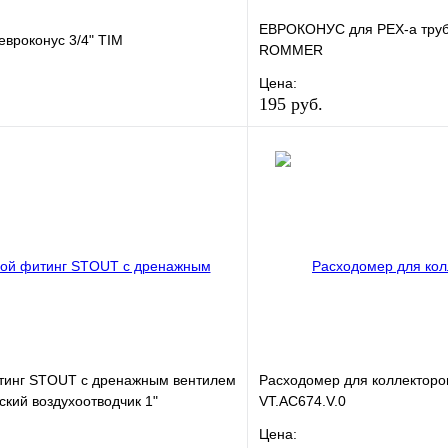
ЕВРОКОНУС для PEX-a трубы
евроконус 3/4" TIM
ROMMER
Цена:
195 руб.
е
Сравнение
В избранное
клик
В наличии
Купить в 1 клик
В корзину
тинг STOUT с дренажным вентилем
Расходомер для коллекторо
ский воздухоотводчик 1"
VT.AC674.V.0
Цена: