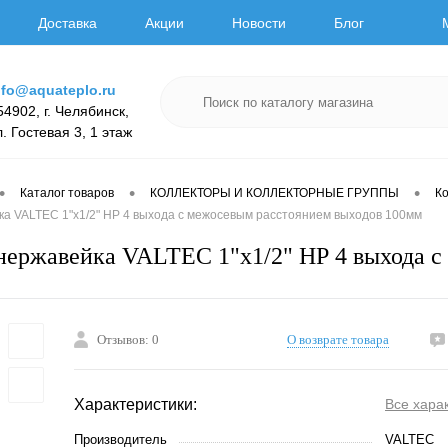
Доставка
Акции
Новости
Блог
nfo@aquateplo.ru
54902, г. Челябинск,
л. Гостевая 3, 1 этаж
•
•
•
Каталог товаров
КОЛЛЕКТОРЫ И КОЛЛЕКТОРНЫЕ ГРУППЫ
К
ка VALTEC 1"х1/2" НР 4 выхода с межосевым расстоянием выходов 100мм
нержавейка VALTEC 1"х1/2" НР 4 выхода с
Отзывов: 0
О возврате товара
Характеристики:
Все хара
Производитель
VALTEC