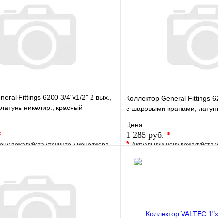
eral Fittings 6200 3/4"х1/2" 2 вых.,
Коллектор General Fittings 62
 латунь никелир., красный
c шаровыми кранами, латунь
Цена:
*
1 285 руб.
*
*
ену пожалуйста уточните у менеджера
Актуальную цену пожалуйста 
е
Сравнение
В избранное
клик
Под заказ
Купить в 1 клик
В корзину