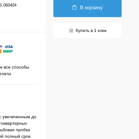
S.060404
В корзину
Купить в 1 клик
Принимаем заказы на сайте
 все способы
Про
круглосуточно
платы
с увеличенным до
огоквартирных
езьбовая пробка
ий полный срок