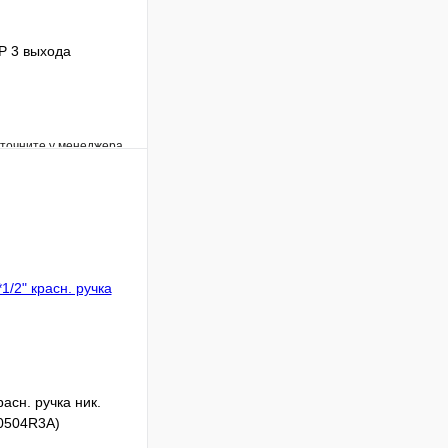
Р 3 выхода
уточните у менеджера
Сравнение
Под заказ
В корзину
асн. ручка ник.
0504R3A)