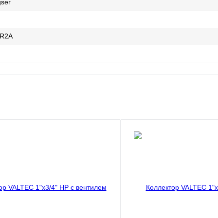
gser
5R2A