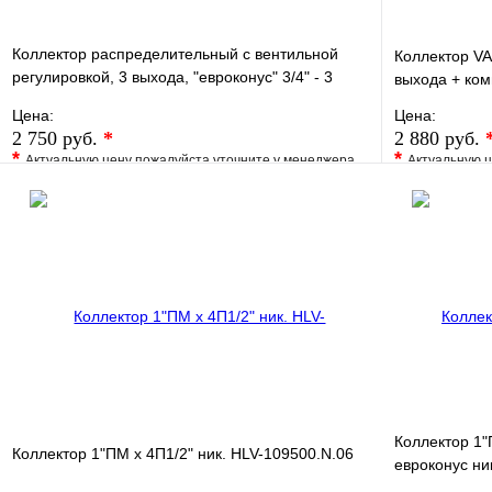
Коллектор распределительный с вентильной
Коллектор VA
регулировкой, 3 выхода, "евроконус" 3/4" - 3
выхода + ком
выхода х 3/4"
Цена:
Цена:
2 750 руб.
*
2 880 руб.
*
*
Актуальную цену пожалуйста уточните у менеджера
Актуальную ц
В избранное
Сравнение
В избранно
Купить в 1 клик
Под заказ
Купить в 1 
В корзину
Коллектор 1"
Коллектор 1"ПМ х 4П1/2" ник. HLV-109500.N.06
евроконус н