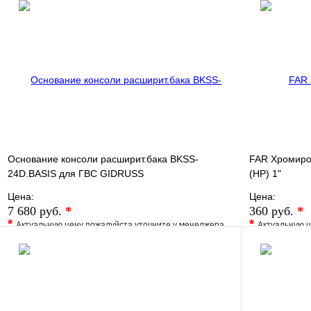
В избранное
Сравнение
Купить в 1 
Купить в 1 клик
Под заказ
В корзину
Основание консоли расширит.бака BKSS-
FAR Хромиро
24D.BASIS для ГВС GIDRUSS
(НР) 1"
Цена:
Цена:
7 680 руб.
*
360 руб.
*
*
*
Актуальную цену пожалуйста уточните у менеджера
Актуальную ц
В избранное
Сравнение
В избранно
Купить в 1 клик
Под заказ
Купить в 1 
В корзину