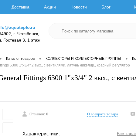
Доставка
Акции
Новости
Блог
nfo@aquateplo.ru
54902, г. Челябинск,
л. Гостевая 3, 1 этаж
•
•
•
Каталог товаров
КОЛЛЕКТОРЫ И КОЛЛЕКТОРНЫЕ ГРУППЫ
К
ttings 6300 1"х3/4" 2 вых., c вентилями, латунь никелир., красный регулятор
eneral Fittings 6300 1"х3/4" 2 вых., c вент
Отзывов: 0
О возврате товара
Характеристики:
Все хара