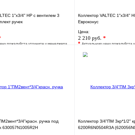
LTEC 1"х3/4" НР с вентилем 3
Коллектор VALTEC 1"х3/4" Н
плект ручек
Евроконус
Цена:
*
2 210 руб.
*
*
ену пожалуйста уточните у менеджера
Актуальную цену пожалуйста 
е
Сравнение
В избранное
клик
Под заказ
Купить в 1 клик
В корзину
ПМ2вент*3/4"красн. ручка под
Коллектор 3/4"ПМ 3кр*1/2" кр
ик 630057N1005R2H
6200R6N0504R3A (620056N