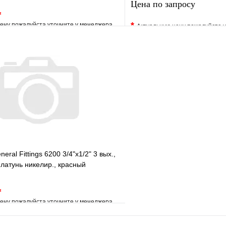
Цена по запросу
*
*
ену пожалуйста уточните у менеджера
Актуальную цену пожалуйста 
е
Сравнение
В избранное
клик
Под заказ
Купить в 1 клик
В корзину
Запросить
eral Fittings 6200 3/4"х1/2" 3 вых.,
 латунь никелир., красный
*
ену пожалуйста уточните у менеджера
е
Сравнение