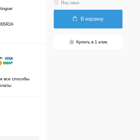
Под заказ
tingser
В корзину
005R2A
Купить в 1 клик
Принимаем заказы на сайте
 все способы
Про
круглосуточно
платы