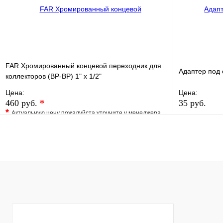
FAR Хромированный концевой переходник для
Адаптер под 
коллекторов (ВР-ВР) 1" х 1/2"
Цена:
Цена:
460 руб.
*
35 руб.
*
Актуальную цену пожалуйста уточните у менеджера
В избранно
В избранное
Сравнение
Купить в 1 
Купить в 1 клик
Под заказ
В корзину