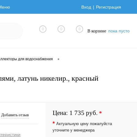
Меню
Вход
Регистрация
0
0
0
пока пусто
В корзине
•
оллекторы для водоснабжения
илями, латунь никелир., красный
Цена:
1 735 руб.
*
Добавить отзыв
*
Актуальную цену пожалуйста
уточните у менеджера
ктеристики