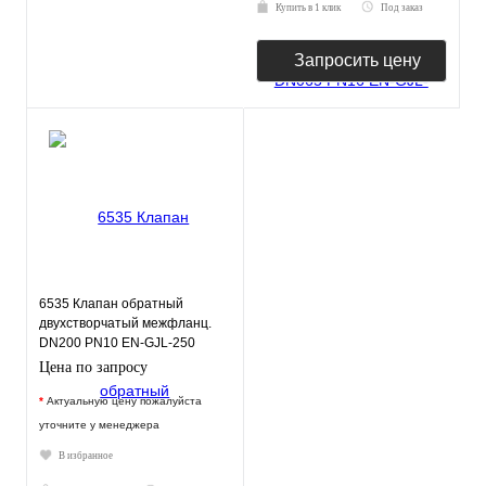
Купить в 1 клик
Под заказ
Запросить цену
6535 Клапан обратный
двухстворчатый межфланц.
DN200 PN10 EN-GJL-250
нерж.сталь EPDM JAFAR
Цена по запросу
*
Актуальную цену пожалуйста
уточните у менеджера
В избранное