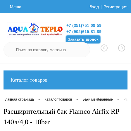
Меню
Вход
Регистрация
+7 (351)751-09-59
+7 (902)615-81-89
Заказать звонок
0
0
Каталог товаров
•
•
•
Главная страница
Каталог товаров
Баки мембранные
Рас
Расширительный бак Flamco Airfix RP
140л/4,0 - 10bar