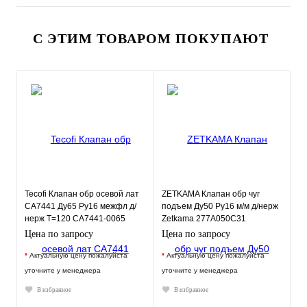
С ЭТИМ ТОВАРОМ ПОКУПАЮТ
Tecofi Клапан обр осевой лат
ZETKAMA Клапан обр чуг
CA7441 Ду65 Ру16 межфл д/
подъем Ду50 Ру16 м/м д/нерж
нерж T=120 CA7441-0065
Zetkama 277A050C31
Tecofi
Цена по запросу
Цена по запросу
*
Актуальную цену пожалуйста
*
Актуальную цену пожалуйста
уточните у менеджера
уточните у менеджера
В избранное
В избранное