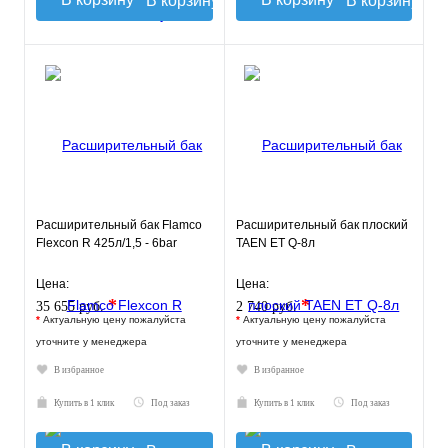
В корзину
В корзину
Расширительный бак Flamco
Расширительный бак плоский
Flexcon R 425л/1,5 - 6bar
TAEN ET Q-8л
Цена:
Цена:
*
*
35 655 руб.
2 740 руб.
*
Актуальную цену пожалуйста
*
Актуальную цену пожалуйста
уточните у менеджера
уточните у менеджера
В избранное
В избранное
Купить в 1 клик
Под заказ
Купить в 1 клик
Под заказ