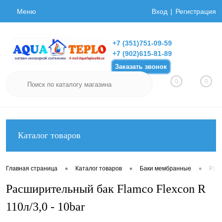
Меню
Вход
Регистрация
+7 (351)751-09-59
+7 (902)615-81-89
Заказать звонок
0
0
Каталог товаров
•
•
•
Главная страница
Каталог товаров
Баки мембранные
Рас
Расширительный бак Flamco Flexcon R
110л/3,0 - 10bar