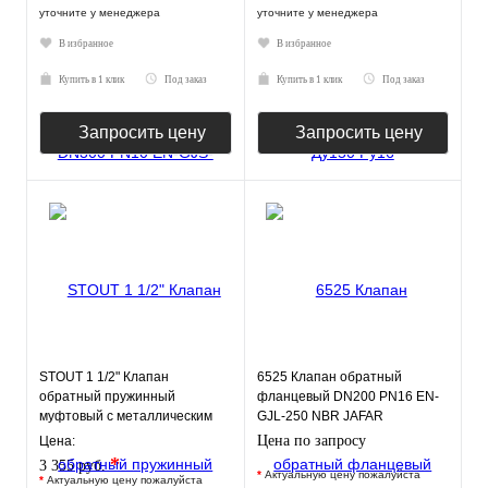
уточните у менеджера
уточните у менеджера
В избранное
В избранное
Купить в 1 клик
Под заказ
Купить в 1 клик
Под заказ
Запросить цену
Запросить цену
STOUT 1 1/2" Клапан
6525 Клапан обратный
обратный пружинный
фланцевый DN200 PN16 EN-
муфтовый с металлическим
GJL-250 NBR JAFAR
седлом
Цена по запросу
Цена:
*
3 355 руб.
*
Актуальную цену пожалуйста
*
Актуальную цену пожалуйста