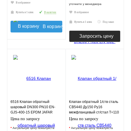
В избранное
уточните у менеджера
Купить в 1 клик
В наличии
В избранное
Купить в 1 клик
Под заказ
В корзину
Запросить цену
6516 Клапан обратный
Клапан обратный 1/ств сталь
шаровый DN300 PN10 EN-
CB5440 Ду150 Ру16
GJS-400-15 EPDM JAFAR
межфланцевый ст/стал T=110
Tecofi CB5440-0150
Цена по запросу
Цена по запросу
*
Актуальную цену пожалуйста
*
Актуальную цену пожалуйста