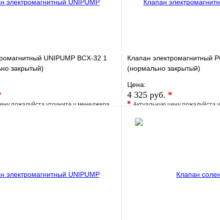
тромагнитный UNIPUMP BCX-32 1
Клапан электромагнитный Р
ьно закрытый)
(нормально закрытый)
Цена:
*
4 325 руб.
*
*
ену пожалуйста уточните у менеджера
Актуальную цену пожалуйста 
е
Сравнение
В избранное
клик
Под заказ
Купить в 1 клик
В корзину