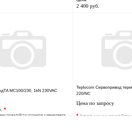
2 400 руб.
е
Сравнение
В избранное
клик
В наличии
Купить в 1 клик
В корзину
Teplocom Сервопривод терм
одTA MC100/230, 1kN 230VAC
220/NC
Цена по запросу
б.
*
*
ену пожалуйста уточните у менеджера
Актуальную цену пожалуйста 
е
Сравнение
В избранное