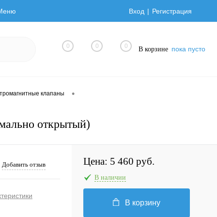
Меню
Вход
Регистрация
0
0
0
пока пусто
В корзине
•
тромагнитные клапаны
мально открытый)
Цена:
5 460 руб.
Добавить отзыв
В наличии
ктеристики
В корзину