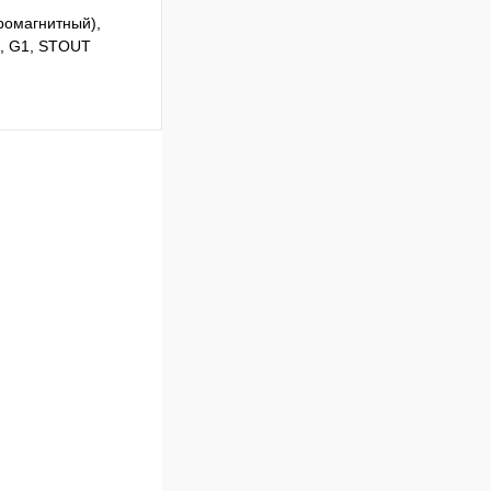
ромагнитный),
В, G1, STOUT
Сравнение
В наличии
В корзину