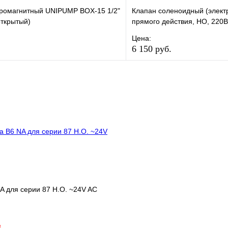
тромагнитный UNIPUMP BОX-15 1/2"
Клапан соленоидный (элект
открытый)
прямого действия, НО, 220
Цена:
6 150 руб.
е
Сравнение
В избранное
клик
В наличии
Купить в 1 клик
В корзину
A для серии 87 Н.О. ~24V AC
*