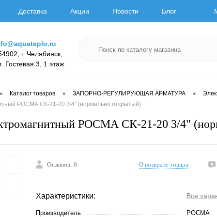
Доставка
Акции
Новости
Блог
nfo@aquateplo.ru
54902, г. Челябинск,
л. Гостевая 3, 1 этаж
•
•
•
Каталог товаров
ЗАПОРНО-РЕГУЛИРУЮЩАЯ АРМАТУРА
Элек
итный РОСМА СК-21-20 3/4" (нормально открытый)
ктромагнитный РОСМА СК-21-20 3/4" (нор
Отзывов: 0
О возврате товара
Характеристики:
Все хара
Производитель
РОСМА