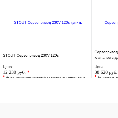
Купить в 1 клик
Под заказ
Купить в 1 
В корзину
Сервопривод
STOUT Сервопривод 230V 120s
клапанов с д
регулировки
Цена:
Цена:
12 230 руб.
*
38 620 руб
*
*
Актуальную цену пожалуйста уточните у менеджера
Актуальную ц
В избранное
Сравнение
В избранно
Купить в 1 клик
Под заказ
Купить в 1 
В корзину