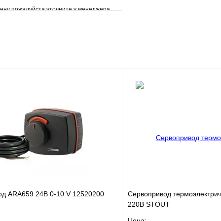
ену пожалуйста уточните у менеджера
е
Сравнение
клик
Под заказ
В корзину
од ARA659 24В 0-10 V 12520200
Сервопривод термоэлектрич
220В STOUT
Цена: