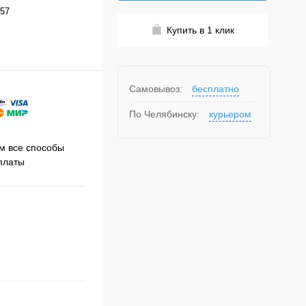
57
Купить в 1 клик
Самовывоз:
бесплатно
По Челябинску:
курьером
Принимаем заказы на сайте
 все способы
Про
круглосуточно
платы