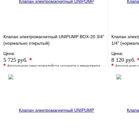
Клапан электромагнитный UNIPUMP BОX-20 3/4"
Клапан элек
(нормально открытый)
1/4" (нормал
Цена:
Цена:
5 725 руб.
*
8 120 руб.
*
*
Актуальную цену пожалуйста уточните у менеджера
Актуальную ц
В избранное
Сравнение
В избранно
Купить в 1 клик
Под заказ
Купить в 1 
В корзину