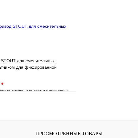
клик
Под заказ
Купить в 1 клик
В корзину
Запросить
 STOUT для смесительных
атчиком для фиксированной
.
*
ену пожалуйста уточните у менеджера
е
Сравнение
клик
Под заказ
В корзину
ПРОСМОТРЕННЫЕ ТОВАРЫ