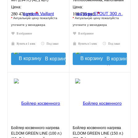
MR (294 л.) (42,1 кВт)
теплообменника, напольный
напольный
Цена:
Цена:
*
*
280 470 руб.
100 735 руб.
*
Актуальную цену пожалуйста
*
Актуальную цену пожалуйста
уточните у менеджера
уточните у менеджера
В избранное
В избранное
Купить в 1 клик
Под заказ
Купить в 1 клик
Под заказ
В корзину
В корзину
Бойлер косвенного нагрева
Бойлер косвенного нагрева
ELDOM GREEN LINE (100 л.)
ELDOM GREEN LINE (150 л.)