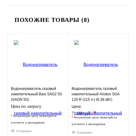
ПОХОЖИЕ ТОВАРЫ (8)
Водонагреватель газовый
Водонагреватель газовый
накопительный Baxi SAG2 50
накопительный Ariston SGA
(SAGN 50)
120 R (115 л.) (6,38 кВт)
напольный
Цена по запросу
Цена:
*
71 990 руб.
*
Актуальную цену пожалуйста
*
Актуальную цену пожалуйста
уточните у менеджера
уточните у менеджера
В избранное
В избранное