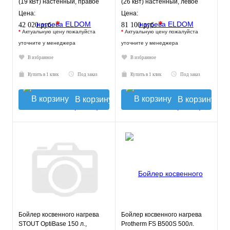
(19 кВт) настенный, правое
(26 кВт) настенный, левое
подключ
подключе
Цена:
Цена:
*
*
42 020 руб.
81 100 руб.
*
Актуальную цену пожалуйста
*
Актуальную цену пожалуйста
уточните у менеджера
уточните у менеджера
В избранное
В избранное
Купить в 1 клик
Под заказ
Купить в 1 клик
Под заказ
В корзину
В корзину
Бойлер косвенного нагрева
Бойлер косвенного нагрева
STOUT OptiBase 150 л.,
Protherm FS B500S 500л.