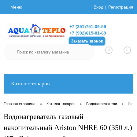
Меню
Вход
Регистрация
+7 (351)751-09-59
+7 (902)615-81-89
Заказать звонок
0
0
Каталог товаров
•
•
•
Главная страница
Каталог товаров
Водонагреватели
Газо
Водонагреватель газовый
накопительный Ariston NHRE 60 (350 л.)