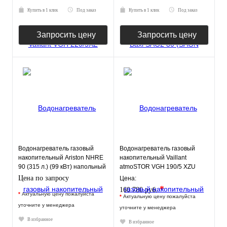
Купить в 1 клик
Под заказ
Купить в 1 клик
Под заказ
Запросить цену
Запросить цену
Водонагреватель газовый
Водонагреватель газовый
накопительный Ariston NHRE
накопительный Vaillant
90 (315 л.) (99 кВт) напольный
atmoSTOR VGH 190/5 XZU
(190 л.) (8 кВт) напольный
Цена по запросу
Цена:
*
160 780 руб.
*
Актуальную цену пожалуйста
*
Актуальную цену пожалуйста
уточните у менеджера
уточните у менеджера
В избранное
В избранное