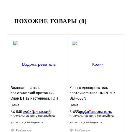
ПОХОЖИЕ ТОВАРЫ (8)
Водонагреватель
Кран-водонагреватель
электрический проточный
проточного типа UNIPUMP
Эван В1 12 настенный, ТЭН
BEF-003N
12 кВт.
Цена:
Цена:
*
*
34 640 руб.
5 455 руб.
*
Актуальную цену пожалуйста
*
Актуальную цену пожалуйста
уточните у менеджера
уточните у менеджера
В избранное
В избранное