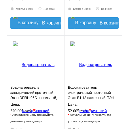
Купить в 1 клик
Под заказ
Купить в 1 клик
Под заказ
В корзину
В корзину
Водонагреватель
Водонагреватель
электрический проточный
электрический проточный
Эван ЭПВН 96Б напольный,
Эван В1 18 настенный, ТЭН
ТЭН 96 кВт.
18 кВт.
Цена:
Цена:
*
*
320 095 руб.
52 005 руб.
*
Актуальную цену пожалуйста
*
Актуальную цену пожалуйста
уточните у менеджера
уточните у менеджера