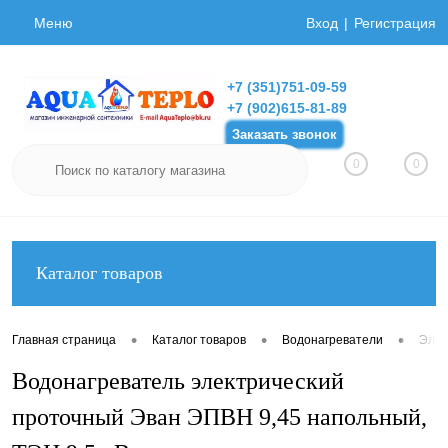
Меню
Вход
Регистрация
+7 (351)751-09-59
+7 (902)615-81-89
Заказать звонок
0
0
Каталог товаров
•
•
•
Главная страница
Каталог товаров
Водонагреватели
Элек
Водонагреватель электрический
проточный Эван ЭПВН 9,45 напольный,