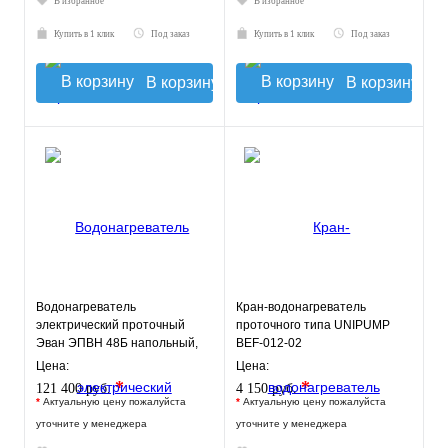
В избранное
В избранное
Купить в 1 клик
Под заказ
Купить в 1 клик
Под заказ
В корзину
В корзину
Водонагреватель
Кран-водонагреватель
электрический проточный
проточного типа UNIPUMP
Эван ЭПВН 48Б напольный,
BEF-012-02
ТЭН 48 кВт.
Цена:
Цена:
*
*
121 400 руб.
4 150 руб.
*
Актуальную цену пожалуйста
*
Актуальную цену пожалуйста
уточните у менеджера
уточните у менеджера