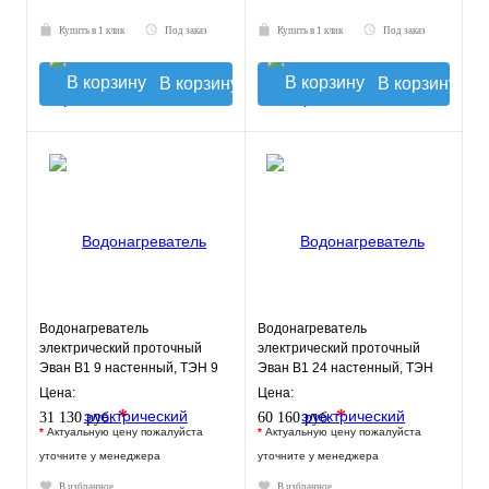
Купить в 1 клик
Под заказ
Купить в 1 клик
Под заказ
В корзину
В корзину
Водонагреватель
Водонагреватель
электрический проточный
электрический проточный
Эван В1 9 настенный, ТЭН 9
Эван В1 24 настенный, ТЭН
кВт.
24 кВт.
Цена:
Цена:
*
*
31 130 руб.
60 160 руб.
*
Актуальную цену пожалуйста
*
Актуальную цену пожалуйста
уточните у менеджера
уточните у менеджера
В избранное
В избранное