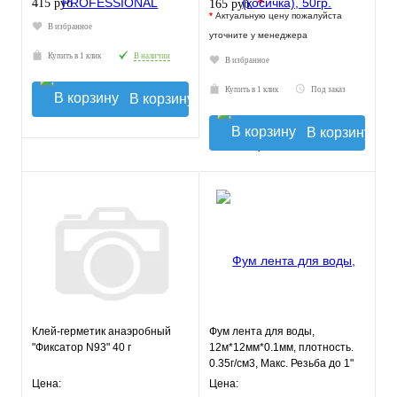
*
415 руб.
165 руб.
*
Актуальную цену пожалуйста
В избранное
уточните у менеджера
Купить в 1 клик
В наличии
В избранное
Купить в 1 клик
Под заказ
В корзину
В корзину
Клей-герметик анаэробный
Фум лента для воды,
"Фиксатор N93" 40 г
12м*12мм*0.1мм, плотность.
0.35г/см3, Макс. Резьба до 1"
МВ1212-035 TIM
Цена:
Цена: