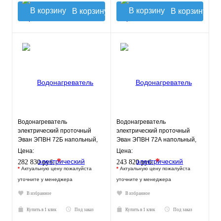
В корзину
В корзину
Водонагреватель
Водонагреватель
электрический проточный
электрический проточный
Эван ЭПВН 72Б напольный,
Эван ЭПВН 72А напольный,
ТЭН 72 кВт.
ТЭН 72 кВт.
Цена:
Цена:
*
*
282 830 руб.
243 820 руб.
*
Актуальную цену пожалуйста
*
Актуальную цену пожалуйста
уточните у менеджера
уточните у менеджера
В избранное
В избранное
Купить в 1 клик
Под заказ
Купить в 1 клик
Под заказ