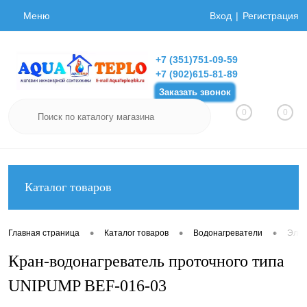
Меню
Вход
Регистрация
+7 (351)751-09-59
+7 (902)615-81-89
Заказать звонок
0
0
Каталог товаров
•
•
•
Главная страница
Каталог товаров
Водонагреватели
Элек
Кран-водонагреватель проточного типа
UNIPUMP BEF-016-03