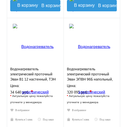
В корзину
В корзину
Водонагреватель
Водонагреватель
электрический проточный
электрический проточный
Эван В1 12 настенный, ТЭН
Эван ЭПВН 96Б напольный,
12 кВт.
ТЭН 96 кВт.
Цена:
Цена:
*
*
34 640 руб.
320 095 руб.
*
Актуальную цену пожалуйста
*
Актуальную цену пожалуйста
уточните у менеджера
уточните у менеджера
В избранное
В избранное
Купить в 1 клик
Под заказ
Купить в 1 клик
Под заказ