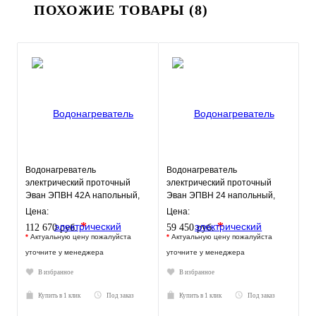
ПОХОЖИЕ ТОВАРЫ (8)
Водонагреватель
Водонагреватель
электрический проточный
электрический проточный
Эван ЭПВН 42А напольный,
Эван ЭПВН 24 напольный,
ТЭН 42 кВт.
ТЭН 24 кВт.
Цена:
Цена:
*
*
112 670 руб.
59 450 руб.
*
Актуальную цену пожалуйста
*
Актуальную цену пожалуйста
уточните у менеджера
уточните у менеджера
В избранное
В избранное
Купить в 1 клик
Под заказ
Купить в 1 клик
Под заказ