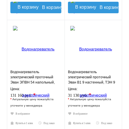
В корзину
В корзину
Водонагреватель
Водонагреватель
электрический проточный
электрический проточный
Эван ЭПВН 54 напольный,
Эван В1 9 настенный, ТЭН 9
ТЭН 54 кВт.
кВт.
Цена:
Цена:
*
*
131 160 руб.
31 130 руб.
*
Актуальную цену пожалуйста
*
Актуальную цену пожалуйста
уточните у менеджера
уточните у менеджера
В избранное
В избранное
Купить в 1 клик
Под заказ
Купить в 1 клик
Под заказ