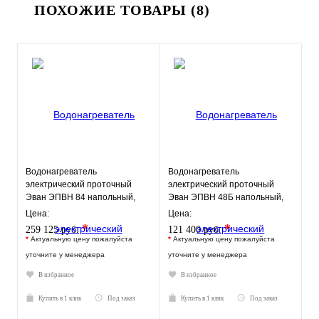
ПОХОЖИЕ ТОВАРЫ (8)
Водонагреватель
Водонагреватель
электрический проточный
электрический проточный
Эван ЭПВН 84 напольный,
Эван ЭПВН 48Б напольный,
ТЭН 84 кВт.
ТЭН 48 кВт.
Цена:
Цена:
*
*
259 125 руб.
121 400 руб.
*
Актуальную цену пожалуйста
*
Актуальную цену пожалуйста
уточните у менеджера
уточните у менеджера
В избранное
В избранное
Купить в 1 клик
Под заказ
Купить в 1 клик
Под заказ