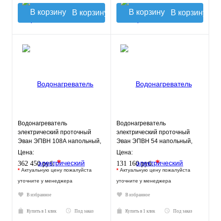
В корзину
В корзину
Водонагреватель
Водонагреватель
электрический проточный
электрический проточный
Эван ЭПВН 108А напольный,
Эван ЭПВН 54 напольный,
ТЭН 108 кВт.
ТЭН 54 кВт.
Цена:
Цена:
*
*
362 450 руб.
131 160 руб.
*
Актуальную цену пожалуйста
*
Актуальную цену пожалуйста
уточните у менеджера
уточните у менеджера
В избранное
В избранное
Купить в 1 клик
Под заказ
Купить в 1 клик
Под заказ