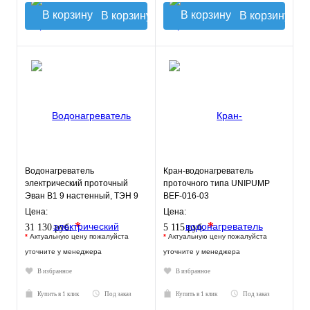
В корзину
В корзину
Водонагреватель
Кран-водонагреватель
электрический проточный
проточного типа UNIPUMP
Эван В1 9 настенный, ТЭН 9
BEF-016-03
кВт.
Цена:
Цена:
*
*
31 130 руб.
5 115 руб.
*
Актуальную цену пожалуйста
*
Актуальную цену пожалуйста
уточните у менеджера
уточните у менеджера
В избранное
В избранное
Купить в 1 клик
Под заказ
Купить в 1 клик
Под заказ