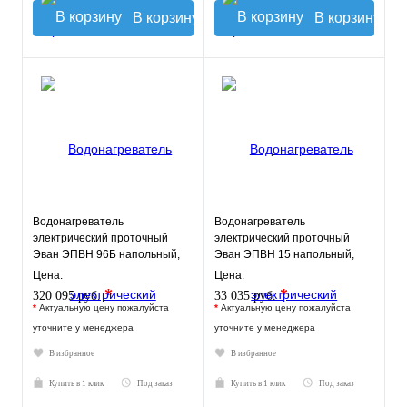
В корзину
В корзину
Водонагреватель
Водонагреватель
электрический проточный
электрический проточный
Эван ЭПВН 96Б напольный,
Эван ЭПВН 15 напольный,
ТЭН 96 кВт.
ТЭН 15 кВт.
Цена:
Цена:
*
*
320 095 руб.
33 035 руб.
*
Актуальную цену пожалуйста
*
Актуальную цену пожалуйста
уточните у менеджера
уточните у менеджера
В избранное
В избранное
Купить в 1 клик
Под заказ
Купить в 1 клик
Под заказ