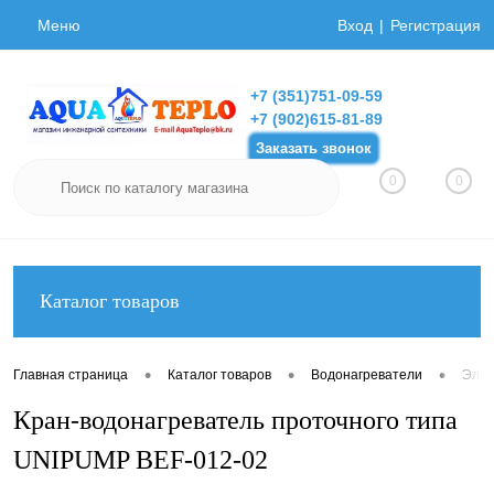
Меню
Вход
Регистрация
+7 (351)751-09-59
+7 (902)615-81-89
Заказать звонок
0
0
Каталог товаров
•
•
•
Главная страница
Каталог товаров
Водонагреватели
Элек
Кран-водонагреватель проточного типа
UNIPUMP BEF-012-02