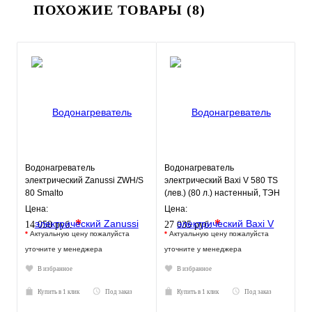
ПОХОЖИЕ ТОВАРЫ (8)
Водонагреватель
Водонагреватель
электрический Zanussi ZWH/S
электрический Baxi V 580 TS
80 Smalto
(лев.) (80 л.) настенный, ТЭН
1,5 кВт.
Цена:
Цена:
*
*
14 050 руб.
27 035 руб.
*
Актуальную цену пожалуйста
*
Актуальную цену пожалуйста
уточните у менеджера
уточните у менеджера
В избранное
В избранное
Купить в 1 клик
Под заказ
Купить в 1 клик
Под заказ