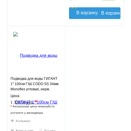
В корзину
Подводка для воды ГИГАНТ
1" 100см Г/Ш CODO SS 34мм
Monoflex угловая, нерж.
оплетка
Цена:
*
1 325.50 руб.
*
Актуальную цену пожалуйста
уточните у менеджера
В избранное
Купить в 1 клик
Под заказ