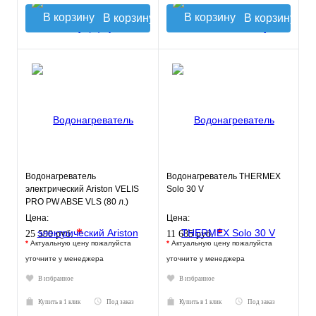
В корзину
В корзину
Водонагреватель
Водонагреватель THERMEX
электрический Ariston VELIS
Solo 30 V
PRO PW ABSE VLS (80 л.)
настенный, ТЭН 2,5 кВт.
Цена:
Цена:
*
*
25 590 руб.
11 685 руб.
*
Актуальную цену пожалуйста
*
Актуальную цену пожалуйста
уточните у менеджера
уточните у менеджера
В избранное
В избранное
Купить в 1 клик
Под заказ
Купить в 1 клик
Под заказ