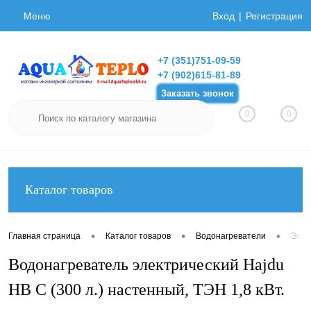
Меню
Вход
Регистрация
+7 (351)751-09-59
+7 (902)615-81-89
Заказать звонок
0
0
Каталог товаров
•
•
•
Главная страница
Каталог товаров
Водонагреватели
Элек
Водонагреватель электрический Hajdu
HB C (300 л.) настенный, ТЭН 1,8 кВт.