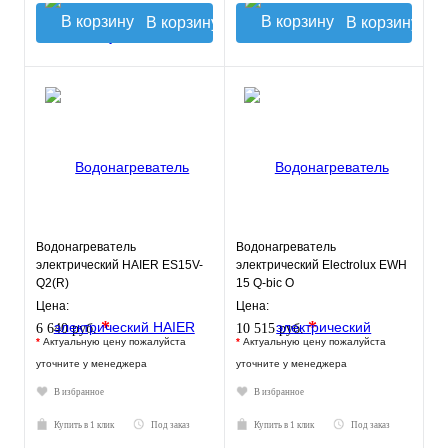
В корзину
В корзину
Водонагреватель
Водонагреватель
электрический HAIER ES15V-
электрический Electrolux EWH
Q2(R)
15 Q-bic O
Цена:
Цена:
*
*
6 640 руб.
10 515 руб.
*
Актуальную цену пожалуйста
*
Актуальную цену пожалуйста
уточните у менеджера
уточните у менеджера
В избранное
В избранное
Купить в 1 клик
Под заказ
Купить в 1 клик
Под заказ