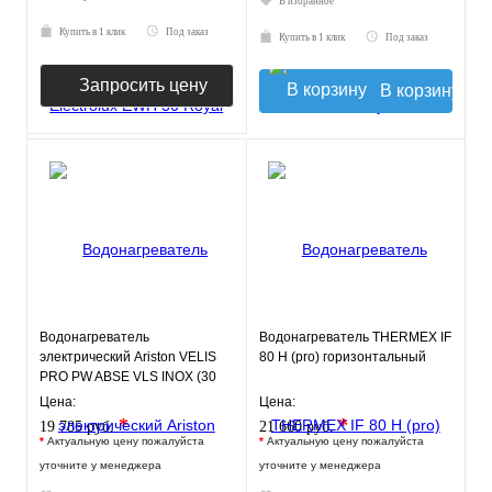
В избранное
Купить в 1 клик
Под заказ
Купить в 1 клик
Под заказ
Запросить цену
В корзину
Водонагреватель
Водонагреватель THERMEX IF
электрический Ariston VELIS
80 H (pro) горизонтальный
PRO PW ABSE VLS INOX (30
л.) настенный, нерж. сталь, ТЭ
Цена:
Цена:
*
*
19 785 руб.
21 660 руб.
*
Актуальную цену пожалуйста
*
Актуальную цену пожалуйста
уточните у менеджера
уточните у менеджера