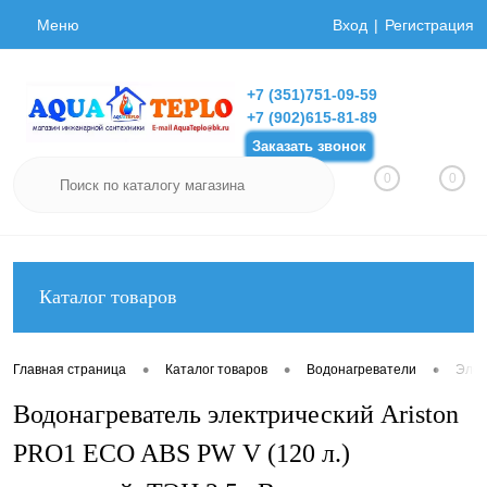
Меню
Вход
Регистрация
+7 (351)751-09-59
+7 (902)615-81-89
Заказать звонок
0
0
Каталог товаров
•
•
•
Главная страница
Каталог товаров
Водонагреватели
Элек
Водонагреватель электрический Ariston
PRO1 ECO ABS PW V (120 л.)