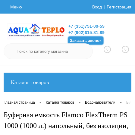
Меню
Вход
Регистрация
+7 (351)751-09-59
+7 (902)615-81-89
Заказать звонок
0
0
Каталог товаров
•
•
•
Главная страница
Каталог товаров
Водонагреватели
Буфе
Буферная емкость Flamco FlexTherm PS
1000 (1000 л.) напольный, без изоляции,