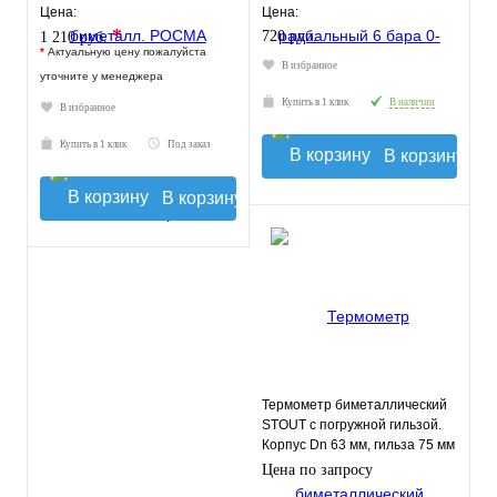
БТ-41 корпус - хромированная
Цена:
Цена:
ст
*
720 руб.
1 210 руб.
*
Актуальную цену пожалуйста
В избранное
уточните у менеджера
Купить в 1 клик
В наличии
В избранное
Купить в 1 клик
Под заказ
В корзину
В корзину
Термометр биметаллический
STOUT с погружной гильзой.
Корпус Dn 63 мм, гильза 75 мм
1/2"
Цена по запросу