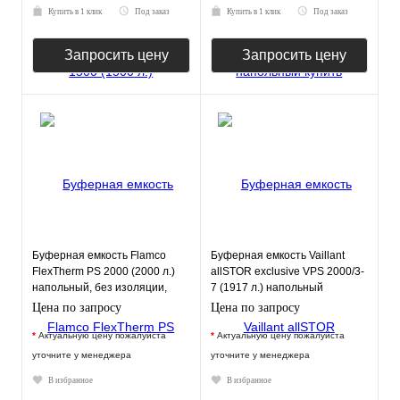
Купить в 1 клик
Под заказ
Купить в 1 клик
Под заказ
Запросить цену
Запросить цену
Буферная емкость Flamco
Буферная емкость Vaillant
FlexTherm PS 2000 (2000 л.)
allSTOR exclusive VPS 2000/3-
напольный, без изоляции,
7 (1917 л.) напольный
нерж. сталь
Цена по запросу
Цена по запросу
*
Актуальную цену пожалуйста
*
Актуальную цену пожалуйста
уточните у менеджера
уточните у менеджера
В избранное
В избранное