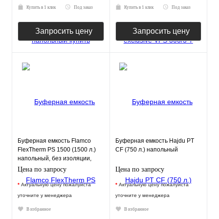
Купить в 1 клик
Под заказ
Купить в 1 клик
Под заказ
Запросить цену
Запросить цену
Буферная емкость Flamco
Буферная емкость Hajdu PT
FlexTherm PS 1500 (1500 л.)
CF (750 л.) напольный
напольный, без изоляции,
нерж. сталь
Цена по запросу
Цена по запросу
*
Актуальную цену пожалуйста
*
Актуальную цену пожалуйста
уточните у менеджера
уточните у менеджера
В избранное
В избранное