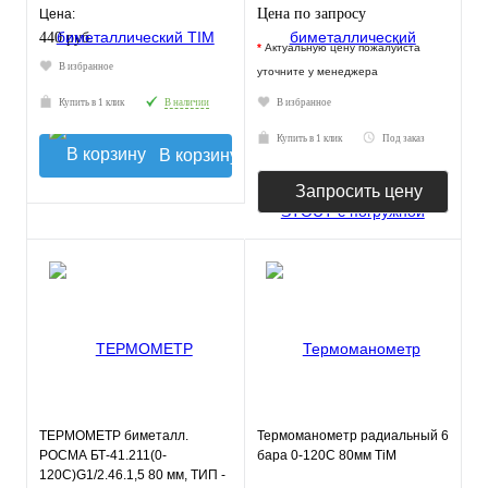
мм 1/2"
Цена по запросу
Цена:
440 руб.
*
Актуальную цену пожалуйста
В избранное
уточните у менеджера
Купить в 1 клик
В наличии
В избранное
Купить в 1 клик
Под заказ
В корзину
Запросить цену
ТЕРМОМЕТР биметалл.
Термоманометр радиальный 6
РОСМА БТ-41.211(0-
бара 0-120С 80мм TiM
120С)G1/2.46.1,5 80 мм, ТИП -