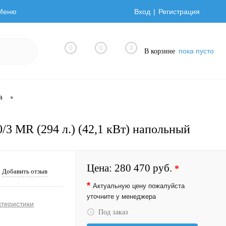
Меню
Вход
Регистрация
0
0
0
пока пусто
В корзине
•
а
/3 MR (294 л.) (42,1 кВт) напольный
Цена:
280 470 руб.
*
Добавить отзыв
*
Актуальную цену пожалуйста
уточните у менеджера
ктеристики
Под заказ