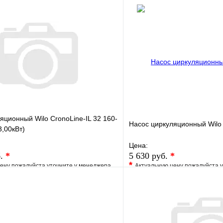
яционный Wilo CronoLine-IL 32 160-
Насос циркуляционный Wilo
3,00кВт)
Цена:
б.
*
5 630 руб.
*
*
ену пожалуйста уточните у менеджера
Актуальную цену пожалуйста 
е
Сравнение
В избранное
клик
Под заказ
Купить в 1 клик