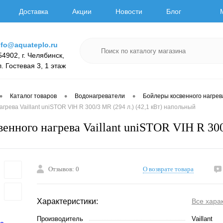
Доставка
Акции
Новости
Блог
nfo@aquateplo.ru
54902, г. Челябинск,
л. Гостевая 3, 1 этаж
•
•
•
Каталог товаров
Водонагреватели
Бойлеры косвенного нагрев
грева Vaillant uniSTOR VIH R 300/3 MR (294 л.) (42,1 кВт) напольный
енного нагрева Vaillant uniSTOR VIH R 300
Отзывов: 0
О возврате товара
Характеристики:
Все хара
Производитель
Vaillant