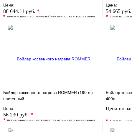
KRATS
подключ
Цена:
Цена:
88 644.11 руб.
*
54 665 руб
*
*
Актуальную цену пожалуйста уточните у менеджера
Актуальную ц
В избранное
Сравнение
В избранно
Купить в 1 клик
Под заказ
Купить в 1 
В корзину
Бойлер косвенного нагрева ROMMER (190 л.)
Бойлер косве
настенный
400л.
Цена по за
Цена:
56 230 руб.
*
*
*
Актуальную цену пожалуйста уточните у менеджера
Актуальную ц
В избранное
Сравнение
В избранно