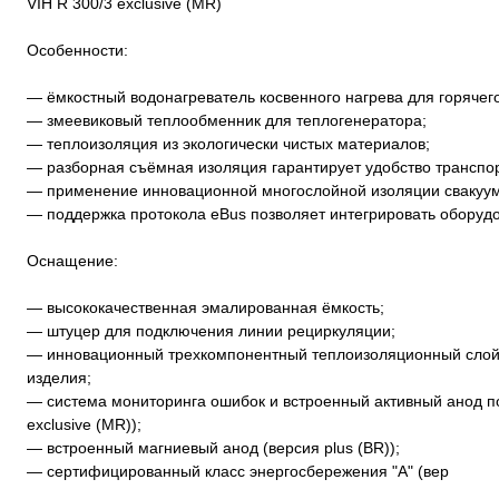
VIH R 300/3 exclusive (MR)
Особенности:
— ёмкостный водонагреватель косвенного нагрева для горячег
— змеевиковый теплообменник для теплогенератора;
— теплоизоляция из экологически чистых материалов;
— разборная съёмная изоляция гарантирует удобство транспорт
— применение инновационной многослойной изоляции свакуу
— поддержка протокола eBus позволяет интегрировать оборуд
Оснащение:
— высококачественная эмалированная ёмкость;
— штуцер для подключения линии рециркуляции;
— инновационный трехкомпонентный теплоизоляционный слой 
изделия;
— система мониторинга ошибок и встроенный активный анод п
exclusive (MR));
— встроенный магниевый анод (версия plus (BR));
— сертифицированный класс энергосбережения "А" (вер