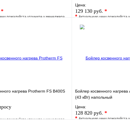
Цена:
.
*
129 130 руб.
*
*
ену пожалуйста уточните у менеджера
Актуальную цену пожалуйста 
е
Сравнение
В избранное
клик
Под заказ
Купить в 1 клик
В корзину
нного нагрева Protherm FS B400S
Бойлер косвенного нагрева A
(43 кВт) напольный
просу
Цена:
128 820 руб.
*
*
Актуальную цену пожалуйста 
ену пожалуйста уточните у менеджера
В избранное
е
Сравнение