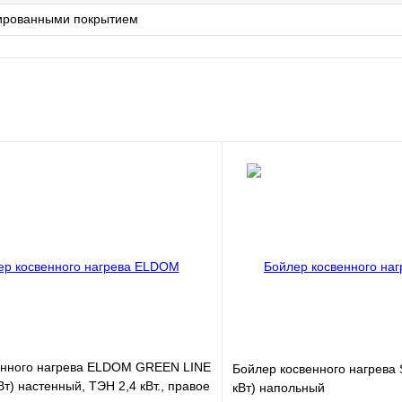
лированными покрытием
енного нагрева ELDOM GREEN LINE
Бойлер косвенного нагрева 
кВт) настенный, ТЭН 2,4 кВт., правое
кВт) напольный