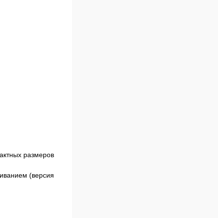
актных размеров
живанием (версия