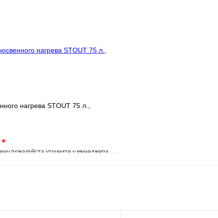
Купить в 1 клик
клик
Под заказ
Запросить цену
нного нагрева STOUT 75 л.,
.
*
ену пожалуйста уточните у менеджера
е
Сравнение
клик
Под заказ
В корзину