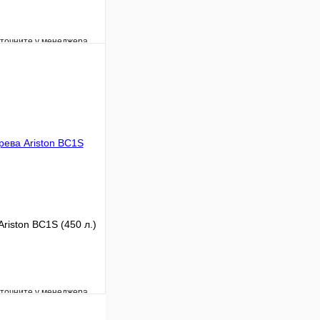
уточните у менеджера
Сравнение
Под заказ
В корзину
riston BC1S (450 л.)
уточните у менеджера
Сравнение