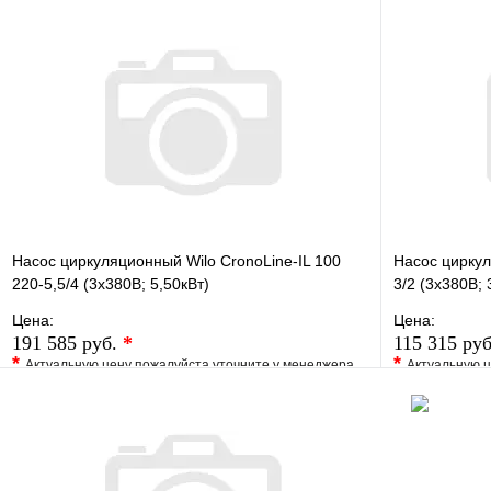
Насос циркуляционный Wilo CronoLine-IL 100
Насос циркул
220-5,5/4 (3х380В; 5,50кВт)
3/2 (3х380В; 
Цена:
Цена:
191 585 руб.
*
115 315 ру
*
*
Актуальную цену пожалуйста уточните у менеджера
Актуальную ц
В избранное
Сравнение
В избранно
Купить в 1 клик
Под заказ
Купить в 1 