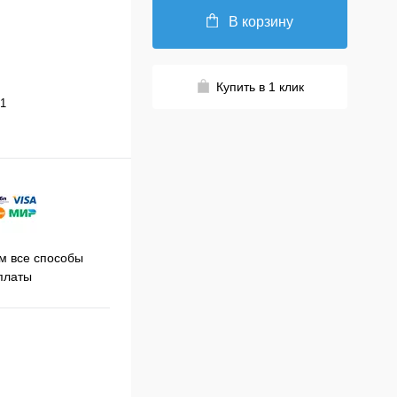
В корзину
Купить в 1 клик
1
Принимаем заказы на сайте
 все способы
Про
круглосуточно
платы