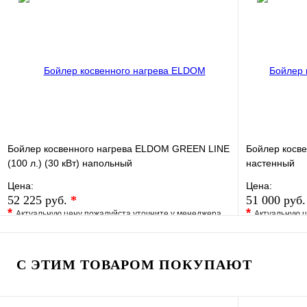
Купить в 1 клик
Под заказ
Купить в 1 
В корзину
Бойлер косвенного нагрева ELDOM GREEN LINE
Бойлер косве
(100 л.) (30 кВт) напольный
настенный
Цена:
Цена:
52 225 руб.
*
51 000 руб
*
*
Актуальную цену пожалуйста уточните у менеджера
Актуальную ц
В избранное
Сравнение
В избранно
Купить в 1 клик
Под заказ
Купить в 1 
С ЭТИМ ТОВАРОМ ПОКУПАЮТ
В корзину