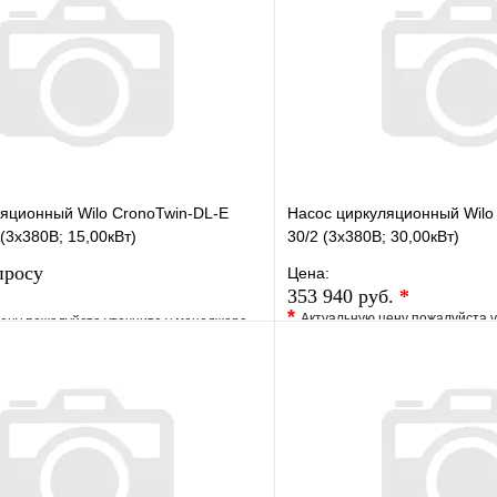
яционный Wilo CronoTwin-DL-E
Насос циркуляционный Wilo 
(3х380В; 15,00кВт)
30/2 (3х380В; 30,00кВт)
просу
Цена:
353 940 руб.
*
*
Актуальную цену пожалуйста 
ену пожалуйста уточните у менеджера
В избранное
е
Сравнение
Купить в 1 клик
клик
Под заказ
Запросить цену