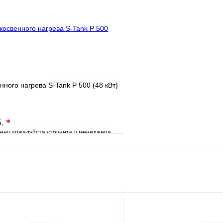
В корзину
Запросить
нного нагрева S-Tank P 500 (48 кВт)
б.
*
ену пожалуйста уточните у менеджера
е
Сравнение
клик
Под заказ
В корзину