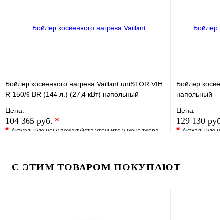
В корзину
Бойлер косвенного нагрева Vaillant uniSTOR VIH
Бойлер косве
R 150/6 ВR (144 л.) (27,4 кВт) напольный
напольный
Цена:
Цена:
104 365 руб.
*
129 130 ру
*
*
Актуальную цену пожалуйста уточните у менеджера
Актуальную ц
В избранное
Сравнение
В избранно
Купить в 1 клик
Под заказ
Купить в 1 
С ЭТИМ ТОВАРОМ ПОКУПАЮТ
В корзину