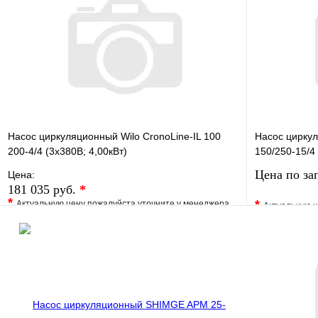
Насос циркуляционный Wilo CronoLine-IL 100
Насос циркул
200-4/4 (3х380В; 4,00кВт)
150/250-15/4 
Цена по за
Цена:
181 035 руб.
*
*
*
Актуальную цену пожалуйста уточните у менеджера
Актуальную ц
В избранное
Сравнение
В избранно
Купить в 1 клик
Под заказ
Купить в 1 
В корзину