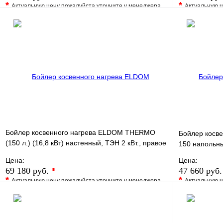
*
*
Актуальную цену пожалуйста уточните у менеджера
Актуальную ц
В избранное
Сравнение
В избранно
Купить в 1 клик
Под заказ
Купить в 1 
В корзину
Бойлер косвенного нагрева ELDOM THERMO
Бойлер косв
(150 л.) (16,8 кВт) настенный, ТЭН 2 кВт., правое
150 напольны
подключение
Цена:
Цена:
69 180 руб.
*
47 660 руб
*
*
Актуальную цену пожалуйста уточните у менеджера
Актуальную ц
В избранное
Сравнение
В избранно
Купить в 1 клик
Под заказ
Купить в 1 