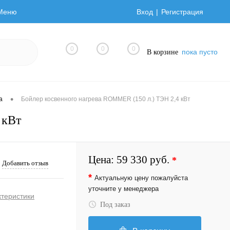
Меню
Вход
Регистрация
0
0
0
пока пусто
В корзине
•
а
Бойлер косвенного нагрева ROMMER (150 л.) ТЭН 2,4 кВт
 кВт
Цена:
59 330 руб.
*
Добавить отзыв
*
Актуальную цену пожалуйста
уточните у менеджера
ктеристики
Под заказ