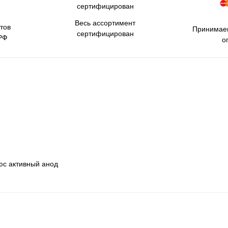
Весь ассортимент
тов
Принимаем
сертифицирован
РФ
о
юс активный анод