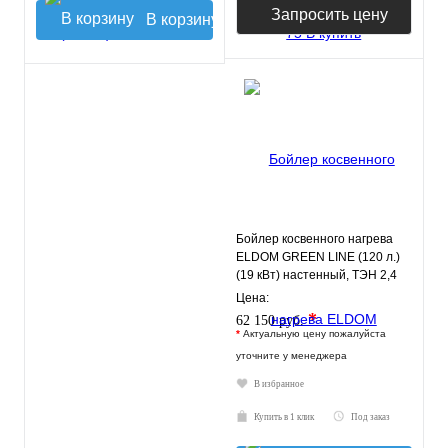
Запросить цену
В корзину
Бойлер косвенного нагрева
ELDOM GREEN LINE (120 л.)
(19 кВт) настенный, ТЭН 2,4
кВт., правое подключ
Цена:
*
62 150 руб.
*
Актуальную цену пожалуйста
уточните у менеджера
В избранное
Купить в 1 клик
Под заказ