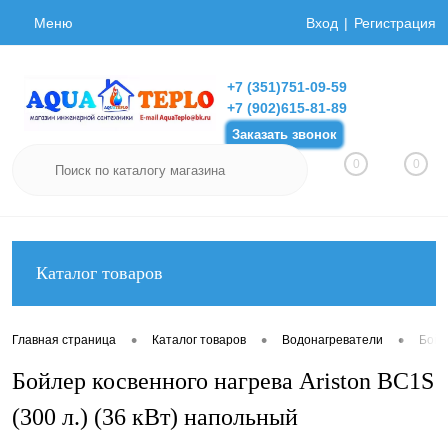
Меню
Вход
Регистрация
+7 (351)751-09-59
+7 (902)615-81-89
Заказать звонок
0
0
Каталог товаров
•
•
•
Главная страница
Каталог товаров
Водонагреватели
Бойл
Бойлер косвенного нагрева Ariston BC1S
(300 л.) (36 кВт) напольный