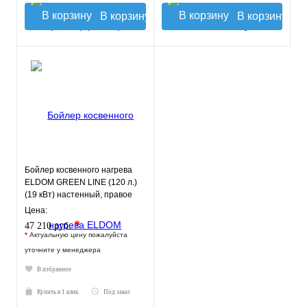
В корзину
В корзину
Бойлер косвенного нагрева
ELDOM GREEN LINE (120 л.)
(19 кВт) настенный, правое
подключ
Цена:
*
47 210 руб.
*
Актуальную цену пожалуйста
уточните у менеджера
В избранное
Купить в 1 клик
Под заказ