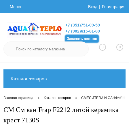
Меню
Вход
Регистрация
+7 (351)751-09-59
+7 (902)615-81-89
Заказать звонок
0
0
Каталог товаров
•
•
Главная страница
Каталог товаров
СМЕСИТЕЛИ И САНФАЯНС
СМ См ван Frap F2212 литой керамика
крест 7130S