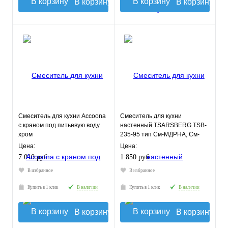
В корзину
В корзину
Смеситель для кухни Accoona
Смеситель для кухни
c краном под питьевую воду
настенный TSARSBERG TSB-
хром
235-95 тип См-МДРНА, См-
УмДРНА
Цена:
Цена:
7 010 руб.
1 850 руб.
В избранное
В избранное
Купить в 1 клик
В наличии
Купить в 1 клик
В наличии
В корзину
В корзину