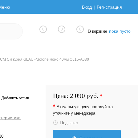
Меню
Вход
Регистрация
0
0
0
пока пусто
В корзине
СМ См кухня GLAUF/Solone моно 40мм OL15-A630
Цена:
2 090 руб.
*
Добавить отзыв
*
Актуальную цену пожалуйста
уточните у менеджера
ктеристики
Под заказ
30