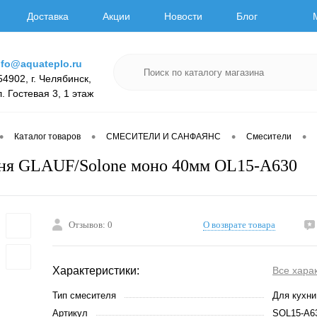
Доставка
Акции
Новости
Блог
nfo@aquateplo.ru
54902, г. Челябинск,
л. Гостевая 3, 1 этаж
•
•
•
•
Каталог товаров
СМЕСИТЕЛИ И САНФАЯНС
Смесители
ня GLAUF/Solone моно 40мм OL15-A630
Отзывов: 0
О возврате товара
Характеристики:
Все хара
Тип смесителя
Для кухни
Артикул
SOL15-A6