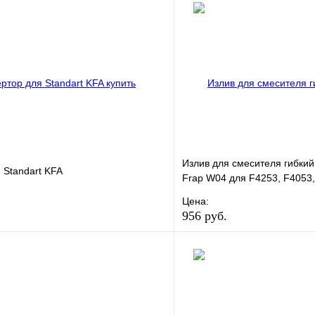
Излив для смесителя гибкий
 Standart KFA
Frap W04 для F4253, F4053
Цена:
956 руб.
е
Сравнение
В избранное
клик
В наличии
Купить в 1 клик
В корзину