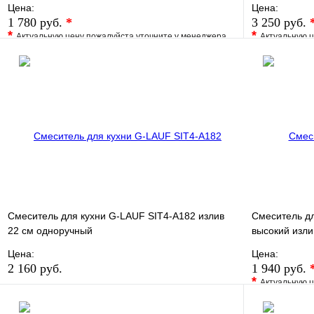
Цена:
Цена:
1 780 руб.
*
3 250 руб.
*
*
Актуальную цену пожалуйста уточните у менеджера
Актуальную ц
В избранное
Сравнение
В избранно
Купить в 1 клик
Под заказ
Купить в 1 
В корзину
Смеситель для кухни G-LAUF SIT4-A182 излив
Смеситель дл
22 см одноручный
высокий изли
Цена:
Цена:
2 160 руб.
1 940 руб.
*
Актуальную ц
В избранное
Сравнение
В избранно