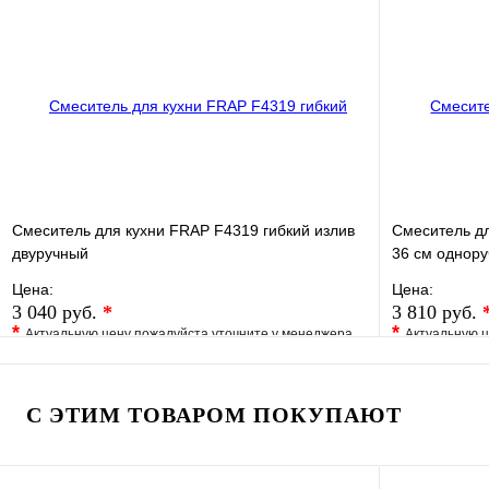
Купить в 1 клик
В наличии
Купить в 1 
В корзину
Смеситель для кухни FRAP F4319 гибкий излив
Смеситель д
двуручный
36 см однор
Цена:
Цена:
3 040 руб.
*
3 810 руб.
*
*
Актуальную цену пожалуйста уточните у менеджера
Актуальную ц
В избранное
Сравнение
В избранно
Купить в 1 клик
Под заказ
Купить в 1 
С ЭТИМ ТОВАРОМ ПОКУПАЮТ
В корзину