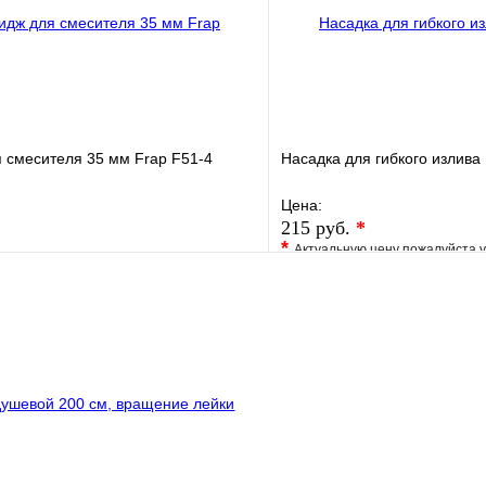
 смесителя 35 мм Frap F51-4
Насадка для гибкого излива 
Цена:
215 руб.
*
*
Актуальную цену пожалуйста 
е
Сравнение
В избранное
клик
В наличии
Купить в 1 клик
В корзину