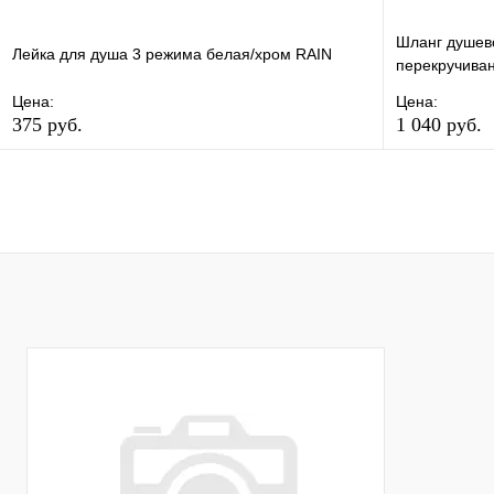
Шланг душево
Лейка для душа 3 режима белая/хром RAIN
перекручива
Цена:
Цена:
375 руб.
1 040 руб.
В избранное
Сравнение
В избранно
Купить в 1 клик
В наличии
Купить в 1 
В корзину