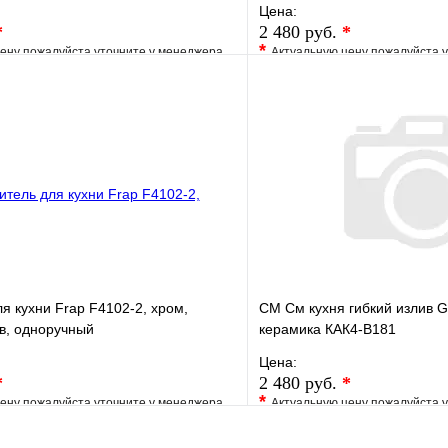
Цена:
*
2 480 руб.
*
*
ену пожалуйста уточните у менеджера
Актуальную цену пожалуйста 
е
Сравнение
В избранное
клик
Под заказ
Купить в 1 клик
В корзину
я кухни Frap F4102-2, хром,
СМ См кухня гибкий излив 
в, одноручный
керамика КАК4-В181
Цена:
*
2 480 руб.
*
*
ену пожалуйста уточните у менеджера
Актуальную цену пожалуйста 
е
Сравнение
В избранное