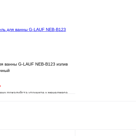
клик
Под заказ
Купить в 1 клик
В корзину
ля ванны G-LAUF NEB-B123 излив
учный
*
ену пожалуйста уточните у менеджера
е
Сравнение
клик
Под заказ
В корзину