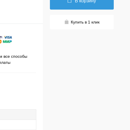
В корзину
Купить в 1 клик
Принимаем заказы на сайте
 все способы
Про
круглосуточно
платы