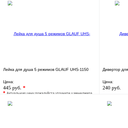
Лейка для душа 5 режимов GLAUF UHS-1150
Дивертор для
Цена:
Цена:
445 руб.
*
240 руб.
*
Актуальную цену пожалуйста уточните у менеджера
В избранно
В избранное
Сравнение
Купить в 1 
Купить в 1 клик
Под заказ
В корзину