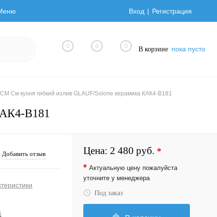
Меню
Вход
Регистрация
0
0
0
пока пусто
В корзине
СМ См кухня гибкий излив GLAUF/Solone керамика КАК4-В181
КАК4-В181
Цена:
2 480 руб.
*
Добавить отзыв
*
Актуальную цену пожалуйста
уточните у менеджера
ктеристики
Под заказ
1