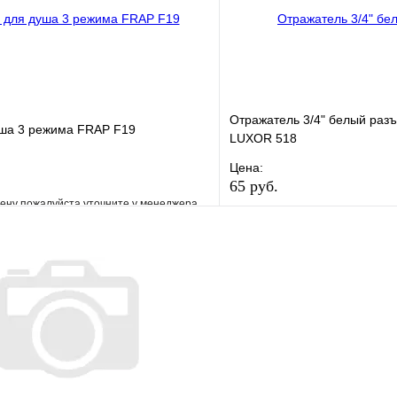
Отражатель 3/4" белый раз
уша 3 режима FRAP F19
LUXOR 518
Цена:
65 руб.
ену пожалуйста уточните у менеджера
В избранное
е
Сравнение
Купить в 1 клик
клик
Под заказ
В корзину