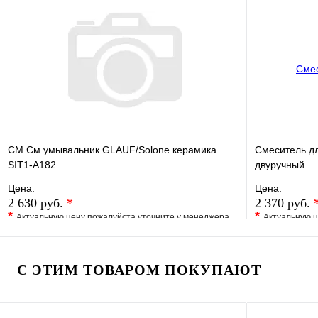
Купить в 1 клик
Под заказ
Купить в 1 
В корзину
СМ См умывальник GLAUF/Solone керамика
Смеситель дл
SIT1-A182
двуручный
Цена:
Цена:
2 630 руб.
*
2 370 руб.
*
*
Актуальную цену пожалуйста уточните у менеджера
Актуальную ц
В избранное
Сравнение
В избранно
Купить в 1 клик
Под заказ
Купить в 1 
С ЭТИМ ТОВАРОМ ПОКУПАЮТ
В корзину