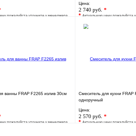
Цена:
*
2 740 руб.
*
*
ену пожалуйста уточните у менеджера
Актуальную цену пожалуйста 
е
Сравнение
В избранное
клик
Под заказ
Купить в 1 клик
В корзину
ля ванны FRAP F2265 излив 30см
Смеситель для кухни FRAP 
одноручный
Цена:
*
2 570 руб.
*
*
ену пожалуйста уточните у менеджера
Актуальную цену пожалуйста 
е
Сравнение
В избранное