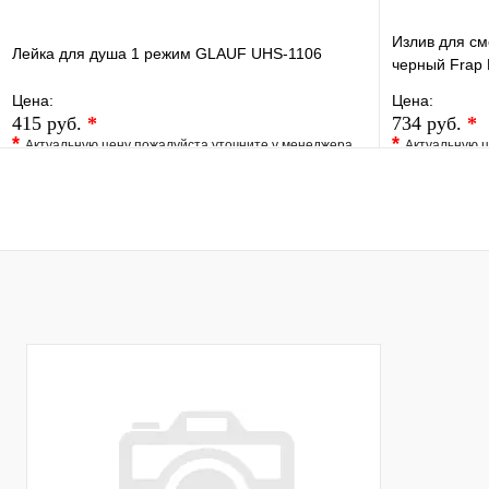
Излив для см
Лейка для душа 1 режим GLAUF UHS-1106
черный Frap
Цена:
Цена:
415 руб.
*
734 руб.
*
*
*
Актуальную цену пожалуйста уточните у менеджера
Актуальную ц
В избранное
Сравнение
В избранно
Купить в 1 клик
Под заказ
Купить в 1 
В корзину