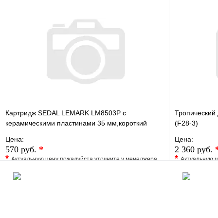
Картридж SEDAL LEMARK LM8503P с
Тропический 
керамическими пластинами 35 мм,короткий
(F28-3)
Цена:
Цена:
570 руб.
*
2 360 руб.
*
*
Актуальную цену пожалуйста уточните у менеджера
Актуальную ц
В избранное
Сравнение
В избранно
Купить в 1 клик
Под заказ
Купить в 1 
В корзину