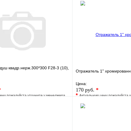
душ квадр.нерж.300*300 F28-3 (10),
Отражатель 1" хромирован
Цена:
*
170 руб.
*
*
ену пожалуйста уточните у менеджера
Актуальную цену пожалуйста 
е
Сравнение
В избранное
клик
Под заказ
Купить в 1 клик
В корзину