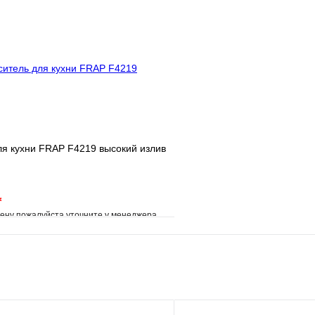
клик
Под заказ
Купить в 1 клик
В корзину
я кухни FRAP F4219 высокий излив
*
ену пожалуйста уточните у менеджера
е
Сравнение
клик
Под заказ
В корзину