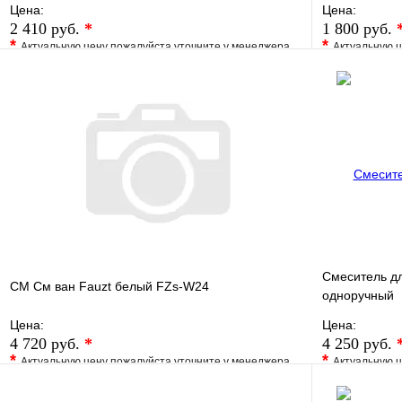
Цена:
Цена:
2 410 руб.
*
1 800 руб.
*
*
Актуальную цену пожалуйста уточните у менеджера
Актуальную ц
В избранное
Сравнение
В избранно
Купить в 1 клик
Под заказ
Купить в 1 
В корзину
Смеситель д
СМ См ван Fauzt белый FZs-W24
одноручный
Цена:
Цена:
4 720 руб.
*
4 250 руб.
*
*
Актуальную цену пожалуйста уточните у менеджера
Актуальную ц
В избранное
Сравнение
В избранно