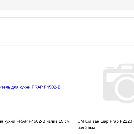
я кухни FRAP F4502-В излив 15 см
СМ См ван шар Frap F2223 
изл 35см