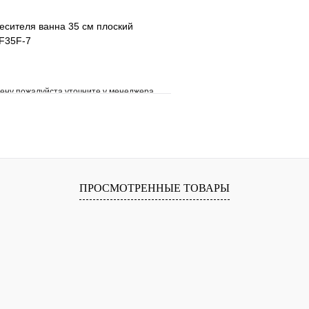
есителя ванна 35 см плоский
 F35F-7
ену пожалуйста уточните у менеджера
е
Сравнение
клик
Под заказ
В корзину
ПРОСМОТРЕННЫЕ ТОВАРЫ