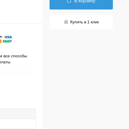
В корзину
Купить в 1 клик
Принимаем заказы на сайте
 все способы
Про
круглосуточно
платы