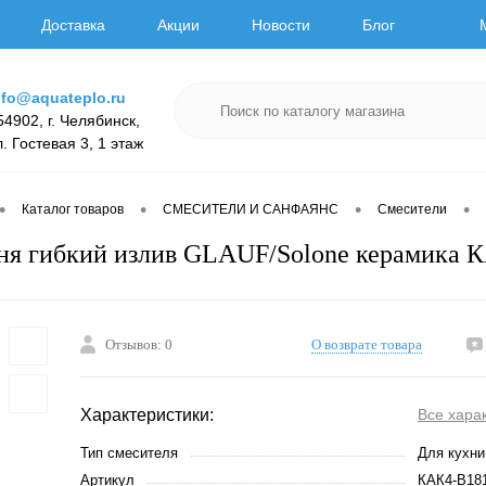
Доставка
Акции
Новости
Блог
nfo@aquateplo.ru
54902, г. Челябинск,
л. Гостевая 3, 1 этаж
•
•
•
•
Каталог товаров
СМЕСИТЕЛИ И САНФАЯНС
Смесители
я гибкий излив GLAUF/Solone керамика 
Отзывов: 0
О возврате товара
Характеристики:
Все хара
Тип смесителя
Для кухни
Артикул
КАК4-В18