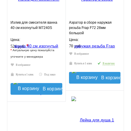
Излив для смесителя ванна
Аэратор в сборе наружая
40 см изогнутый M7240S
резьба Frap F72 28мм
большой
Цена:
Цена:
*
70 руб.
524 руб.
*
Актуальную цену пожалуйста
В избранное
уточните у менеджера
Купить в 1 клик
В наличии
В избранное
Купить в 1 клик
Под заказ
В корзину
В корзину