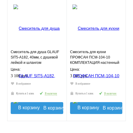
Смеситель для душа GLAUF
Смеситель для кухни
SIT5-A182, 40мм, с душевой
ПРОФСАН ПСМ-104-10
лейкой и шлангом
КОМПЛЕКТАЦИЯ настенный
тип См-МОНА, См-УмОНА
Цена:
Цена:
3 100 руб.
3 040 руб.
В избранное
В избранное
Купить в 1 клик
В наличии
Купить в 1 клик
В наличии
В корзину
В корзину