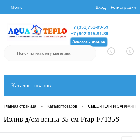
Меню
Вход
Регистрация
+7 (351)751-09-59
+7 (902)615-81-89
Заказать звонок
0
0
Каталог товаров
•
•
Главная страница
Каталог товаров
СМЕСИТЕЛИ И САНФАЯНС
Излив д/см ванна 35 см Frap F7135S