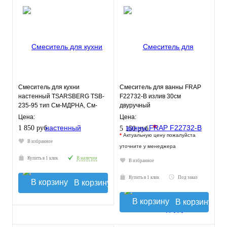
Смеситель для кухни
Смеситель для ванны FRAP
настенный TSARSBERG TSB-
F22732-B излив 30см
235-95 тип См-МДРНА, См-
двуручный
УмДРНА
Цена:
Цена:
*
1 850 руб.
5 150 руб.
*
Актуальную цену пожалуйста
В избранное
уточните у менеджера
Купить в 1 клик
В наличии
В избранное
Купить в 1 клик
Под заказ
В корзину
В корзину