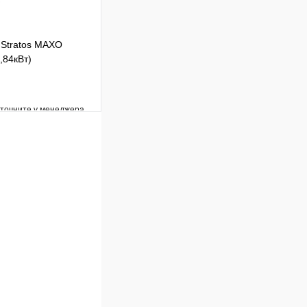
 Stratos MAXO
,84кВт)
уточните у менеджера
Сравнение
Под заказ
В корзину