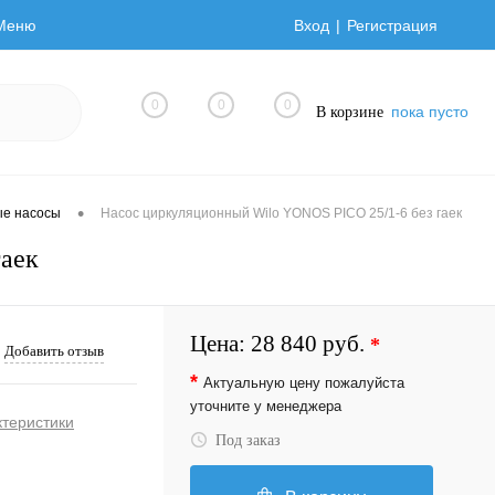
Меню
Вход
Регистрация
0
0
0
пока пусто
В корзине
•
ые насосы
Насос циркуляционный Wilo YONOS PICO 25/1-6 без гаек
гаек
Цена:
28 840 руб.
*
Добавить отзыв
*
Актуальную цену пожалуйста
уточните у менеджера
ктеристики
Под заказ