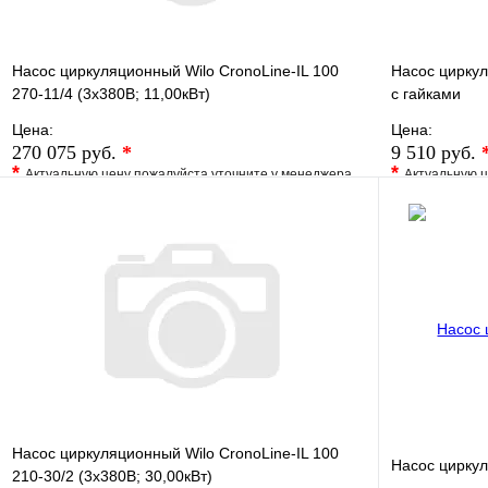
Насос циркуляционный Wilo CronoLine-IL 100
Насос цирку
270-11/4 (3х380В; 11,00кВт)
с гайками
Цена:
Цена:
270 075 руб.
*
9 510 руб.
*
*
Актуальную цену пожалуйста уточните у менеджера
Актуальную ц
В избранное
Сравнение
В избранно
Купить в 1 клик
Под заказ
Купить в 1 
В корзину
Насос циркуляционный Wilo CronoLine-IL 100
Насос цирку
210-30/2 (3х380В; 30,00кВт)