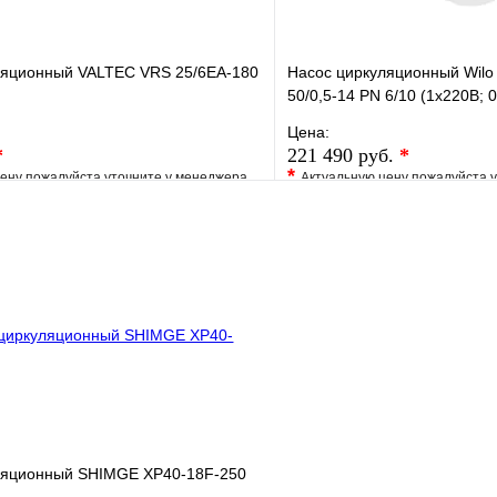
ляционный VALTEC VRS 25/6EA-180
Насос циркуляционный Wilo
50/0,5-14 PN 6/10 (1х220В; 0
Цена:
*
221 490 руб.
*
*
ену пожалуйста уточните у менеджера
Актуальную цену пожалуйста 
е
Сравнение
В избранное
клик
Под заказ
Купить в 1 клик
В корзину
ляционный SHIMGE XP40-18F-250