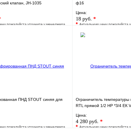
ский клапан, JH-1035
ф16
Цена:
*
18 руб.
*
*
ену пожалуйста уточните у менеджера
Актуальную цену пожалуйста 
е
Сравнение
В избранное
клик
Под заказ
Купить в 1 клик
В корзину
рованная ПНД STOUT синяя для
Ограничитель температуры 
RTL прямой 1/2 НР *3/4 ЕК
Цена:
4 280 руб.
*
*
ену пожалуйста уточните у менеджера
Актуальную цену пожалуйста 