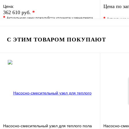
Цена по за
Цена:
362 610 руб.
*
*
*
Актуальную цену пожалуйста уточните у менеджера
Актуальную ц
В избранное
Сравнение
В избранно
Купить в 1 клик
Под заказ
Купить в 1 
С ЭТИМ ТОВАРОМ ПОКУПАЮТ
В корзину
Насосно-смесительный узел для теплого пола
Насосно-сме