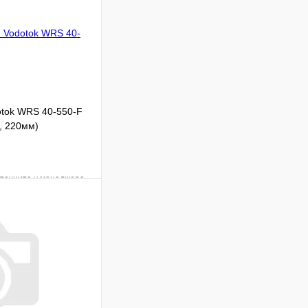
tok WRS 40-550-F
, 220мм)
уточните у менеджера
Сравнение
Под заказ
 цену