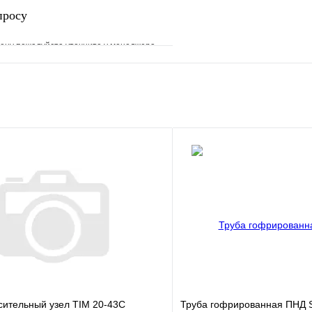
просу
ену пожалуйста уточните у менеджера
е
Сравнение
клик
Под заказ
Запросить цену
сительный узел TIM 20-43С
Труба гофрированная ПНД 