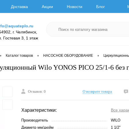
Доставка
Акции
Новости
Блог
nfo@aquateplo.ru
54902, г. Челябинск,
л. Гостевая 3, 1 этаж
•
•
•
Каталог товаров
НАСОСНОЕ ОБОРУДОВАНИЕ
Циркуляционн
уляционный Wilo YONOS PICO 25/1-6 без 
Отзывов: 0
О возврате товара
Характеристики:
Все хара
Производитель
WILO
Диаметр мм/дюйм
1 1/2"