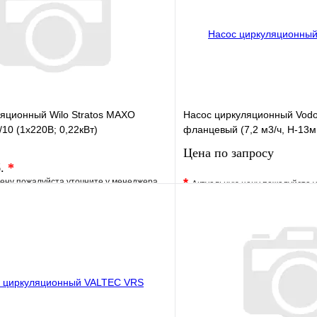
яционный Wilo Stratos MAXO
Насос циркуляционный Vodo
/10 (1х220В; 0,22кВт)
фланцевый (7,2 м3/ч, Н-13м
Цена по запросу
б.
*
*
ену пожалуйста уточните у менеджера
Актуальную цену пожалуйста 
е
Сравнение
В избранное
клик
Под заказ
Купить в 1 клик
В корзину
Запросить