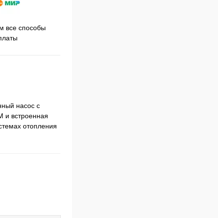
Принимаем заказы на сайте
 все способы
Про
круглосуточно
платы
нный насос с
M и встроенная
стемах отопления