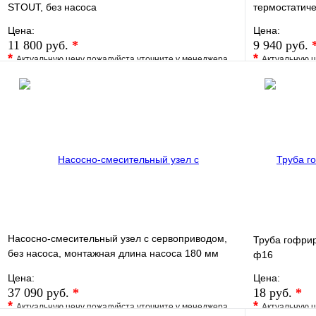
STOUT, без насоса
термостатиче
Цена:
Цена:
11 800 руб.
*
9 940 руб.
*
*
Актуальную цену пожалуйста уточните у менеджера
Актуальную ц
В избранное
Сравнение
В избранно
Купить в 1 клик
Под заказ
Купить в 1 
В корзину
Насосно-смесительный узел с сервоприводом,
Труба гофри
без насоса, монтажная длина насоса 180 мм
ф16
VT.COMBI.S.180M
Цена:
Цена:
37 090 руб.
*
18 руб.
*
*
*
Актуальную цену пожалуйста уточните у менеджера
Актуальную ц