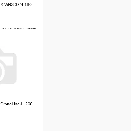
IX WRS 32/4-180
уточните у менеджера
Сравнение
Под заказ
В корзину
CronoLine-IL 200