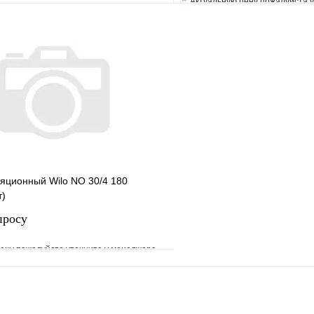
*
Актуальную цену пожалуйста 
е
Сравнение
В избранное
клик
В наличии
Купить в 1 клик
В корзину
яционный Wilo NO 30/4 180
т)
просу
ену пожалуйста уточните у менеджера
е
Сравнение
клик
Под заказ