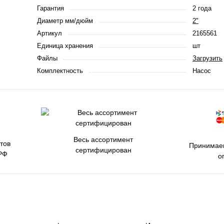
Гарантия
2 года
Диаметр мм/дюйм
2"
Артикул
2165561
Единица хранения
шт
Файлы
Загрузить
Комплектность
Насос
Весь ассортимент
тов
Принимаем
сертифицирован
РФ
о