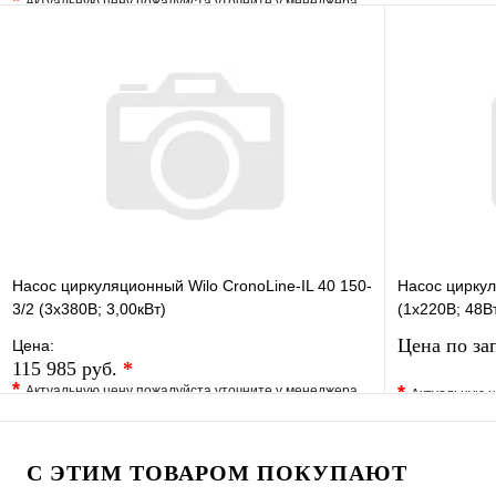
*
Актуальную цену пожалуйста уточните у менеджера
В избранно
В избранное
Сравнение
Купить в 1 
Купить в 1 клик
Под заказ
В корзину
Насос циркуляционный Wilo CronoLine-IL 40 150-
Насос циркул
3/2 (3х380В; 3,00кВт)
(1х220В; 48В
Цена по за
Цена:
115 985 руб.
*
*
*
Актуальную цену пожалуйста уточните у менеджера
Актуальную ц
В избранное
Сравнение
В избранно
Купить в 1 клик
Под заказ
Купить в 1 
С ЭТИМ ТОВАРОМ ПОКУПАЮТ