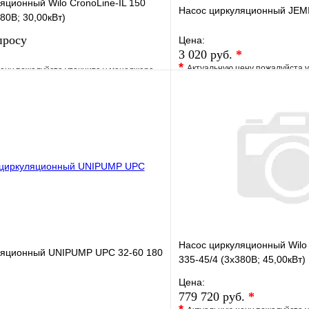
яционный Wilo CronoLine-IL 150
Насос циркуляционный JEM
80В; 30,00кВт)
просу
Цена:
3 020 руб.
*
*
Актуальную цену пожалуйста 
ену пожалуйста уточните у менеджера
В избранное
е
Сравнение
Купить в 1 клик
клик
Под заказ
Запросить цену
Насос циркуляционный Wilo 
ляционный UNIPUMP UPC 32-60 180
335-45/4 (3х380В; 45,00кВт)
Цена:
779 720 руб.
*