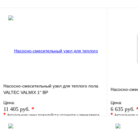
В корзину
Насосно-смесительный узел для теплого пола
Насосно-сме
VALTEC VALMIX 1" ВР
Цена:
Цена:
11 405 руб.
*
6 635 руб.
*
*
Актуальную цену пожалуйста уточните у менеджера
Актуальную ц
В избранное
Сравнение
В избранно
Купить в 1 клик
Под заказ
Купить в 1 