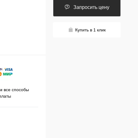
Запросить цену
Купить в 1 клик
Принимаем заказы на сайте
 все способы
Про
круглосуточно
платы