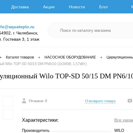
Доставка
Акции
Новости
Блог
nfo@aquateplo.ru
54902, г. Челябинск,
л. Гостевая 3, 1 этаж
•
•
•
Каталог товаров
НАСОСНОЕ ОБОРУДОВАНИЕ
Циркуляционн
й Wilo TOP-SD 50/15 DM PN6/10 (3х380В; 1,57кВт)
уляционный Wilo TOP-SD 50/15 DM PN6/10 
Отзывов: 0
О возврате товара
Характеристики:
Все хара
Производитель
WILO