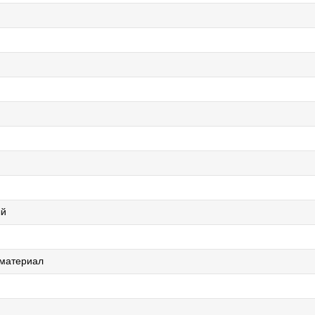
ый
 материал