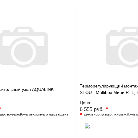
Запросить цену
Терморегулирующий монтаж
сительный узел AQUALINK
STOUT Multibox Мини RTL,
Цена:
*
6 555 руб.
*
*
ену пожалуйста уточните у менеджера
Актуальную цену пожалуйста 
е
Сравнение
В избранное
клик
Под заказ
Купить в 1 клик