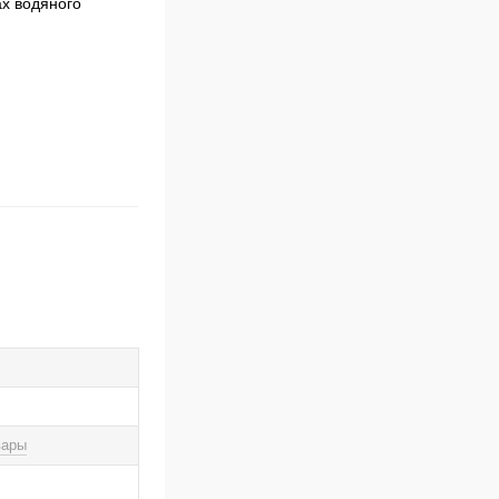
ах водяного
вары