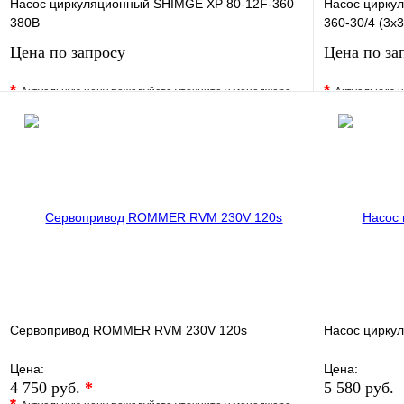
Насос циркуляционный SHIMGE XP 80-12F-360
Насос циркул
380В
360-30/4 (3х3
Цена по запросу
Цена по за
*
*
Актуальную цену пожалуйста уточните у менеджера
Актуальную ц
В избранное
Сравнение
В избранно
Купить в 1 клик
Под заказ
Купить в 1 
Запросить цену
Сервопривод ROMMER RVM 230V 120s
Насос цирку
Цена:
Цена:
4 750 руб.
*
5 580 руб.