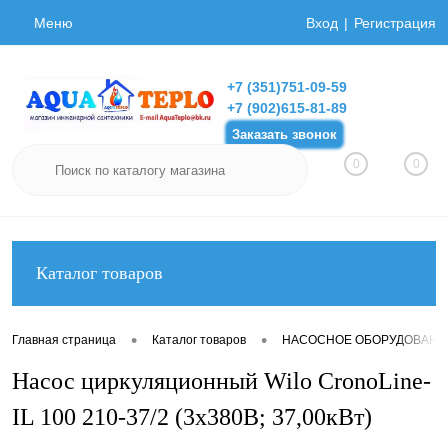
Меню
Вход
Регистрация
+7 (351)751-09-59
+7 (902)615-81-89
Заказать звонок
0
0
Каталог товаров
•
•
Главная страница
Каталог товаров
НАСОСНОЕ ОБОРУДОВАНИ
Насос циркуляционный Wilo CronoLine-
IL 100 210-37/2 (3х380В; 37,00кВт)