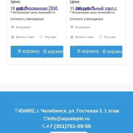
20-43°C, с насосом UPSO
Цена:
Цена:
*
*
18 руб.
15 345 руб.
*
Актуальную цену пожалуйста
*
Актуальную цену пожалуйста
уточните у менеджера
уточните у менеджера
В избранное
В избранное
Купить в 1 клик
Под заказ
Купить в 1 клик
Под заказ
В корзину
В корзину
454902, г. Челябинск, ул. Гостевая 3, 1 этаж
info@aquateplo.ru
+7 (351)751-09-59