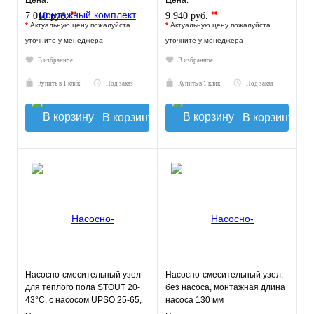
Цена:
Цена:
*
*
7 010 руб.
9 940 руб.
*
Актуальную цену пожалуйста
*
Актуальную цену пожалуйста
уточните у менеджера
уточните у менеджера
В избранное
В избранное
Купить в 1 клик
Под заказ
Купить в 1 клик
Под заказ
В корзину
В корзину
Насосно-смесительный узел
Насосно-смесительный узел,
для теплого пола STOUT 20-
без насоса, монтажная длина
43°C, с насосом UPSO 25-65,
насоса 130 мм
130 mm
VT.TECHNOMIX.0.130