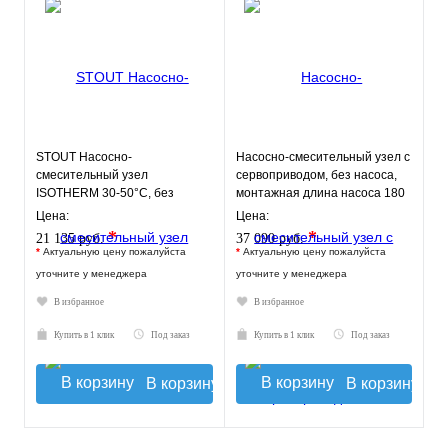
STOUT Насосно-
Насосно-смесительный узел с
смесительный узел
сервоприводом, без насоса,
ISOTHERM 30-50°C, без
монтажная длина насоса 180
насоса.
мм VT.COMBI.S.180M
Цена:
Цена:
*
*
21 135 руб.
37 090 руб.
*
Актуальную цену пожалуйста
*
Актуальную цену пожалуйста
уточните у менеджера
уточните у менеджера
В избранное
В избранное
Купить в 1 клик
Под заказ
Купить в 1 клик
Под заказ
В корзину
В корзину