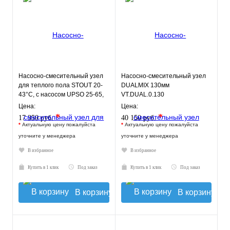
Насосно-смесительный узел
Насосно-смесительный узел
для теплого пола STOUT 20-
DUALMIX 130мм
43°C, с насосом UPSO 25-65,
VT.DUAL.0.130
130 mm
Цена:
Цена:
*
*
17 350 руб.
40 150 руб.
*
Актуальную цену пожалуйста
*
Актуальную цену пожалуйста
уточните у менеджера
уточните у менеджера
В избранное
В избранное
Купить в 1 клик
Под заказ
Купить в 1 клик
Под заказ
В корзину
В корзину