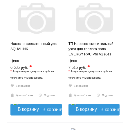
Насосно-смесительный узел
ТП Насосно-смесительный
AQUALINK
узел для теплого пола
ENERGY RVC Pro V2 (без
насоса)
Цена:
Цена:
*
*
6 635 руб.
7 515 руб.
*
Актуальную цену пожалуйста
*
Актуальную цену пожалуйста
уточните у менеджера
уточните у менеджера
В избранное
В избранное
Купить в 1 клик
Под заказ
Купить в 1 клик
Под заказ
В корзину
В корзину