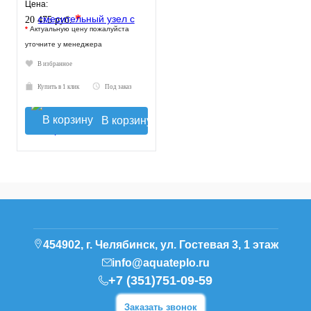
30-60°C, без насоса
Цена:
*
20 475 руб.
*
Актуальную цену пожалуйста
уточните у менеджера
В избранное
Купить в 1 клик
Под заказ
В корзину
454902, г. Челябинск, ул. Гостевая 3, 1 этаж
info@aquateplo.ru
+7 (351)751-09-59
Заказать звонок