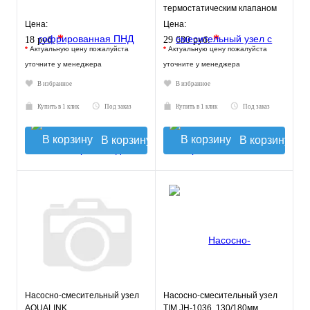
термостатическим клапаном
30-60°C, с насосом UPSO 25-
Цена:
Цена:
65, 130 mm
*
*
18 руб.
29 630 руб.
*
Актуальную цену пожалуйста
*
Актуальную цену пожалуйста
уточните у менеджера
уточните у менеджера
В избранное
В избранное
Купить в 1 клик
Под заказ
Купить в 1 клик
Под заказ
В корзину
В корзину
Насосно-смесительный узел
Насосно-смесительный узел
AQUALINK
TIM JH-1036, 130/180мм