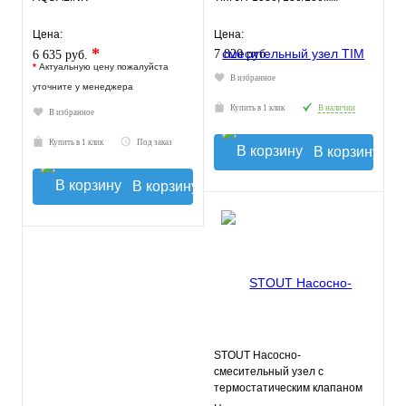
Цена:
Цена:
*
7 820 руб.
6 635 руб.
*
Актуальную цену пожалуйста
В избранное
уточните у менеджера
Купить в 1 клик
В наличии
В избранное
Купить в 1 клик
Под заказ
В корзину
В корзину
STOUT Насосно-
смесительный узел с
термостатическим клапаном
20-43°C и