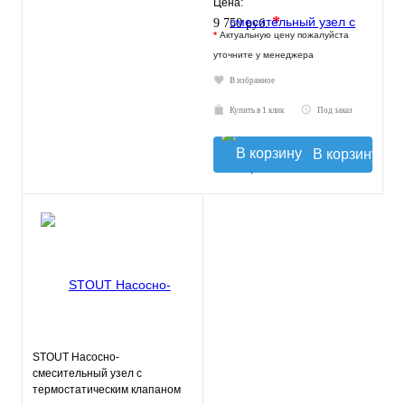
Цена:
жидкокристаллическим
*
9 750 руб.
термомет
*
Актуальную цену пожалуйста
уточните у менеджера
В избранное
Купить в 1 клик
Под заказ
В корзину
STOUT Насосно-
смесительный узел с
термостатическим клапаном