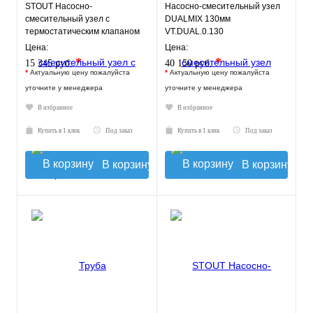
STOUT Насосно-
Насосно-смесительный узел
смесительный узел с
DUALMIX 130мм
термостатическим клапаном
VT.DUAL.0.130
20-43°C, с насосом UPSO
Цена:
Цена:
*
*
15 345 руб.
40 150 руб.
*
Актуальную цену пожалуйста
*
Актуальную цену пожалуйста
уточните у менеджера
уточните у менеджера
В избранное
В избранное
Купить в 1 клик
Под заказ
Купить в 1 клик
Под заказ
В корзину
В корзину