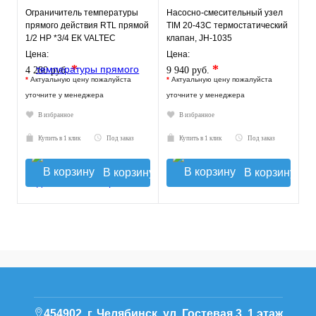
Ограничитель температуры
Насосно-смесительный узел
прямого действия RTL прямой
TIM 20-43С термостатический
1/2 НР *3/4 ЕК VALTEC
клапан, JH-1035
Цена:
Цена:
*
*
4 280 руб.
9 940 руб.
*
Актуальную цену пожалуйста
*
Актуальную цену пожалуйста
уточните у менеджера
уточните у менеджера
В избранное
В избранное
Купить в 1 клик
Под заказ
Купить в 1 клик
Под заказ
В корзину
В корзину
454902, г. Челябинск, ул. Гостевая 3, 1 этаж