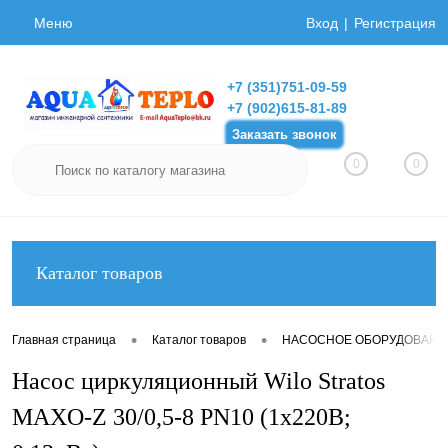
Меню
Вход
Регистрация
+7 (351)751-09-59
+7 (902)615-81-89
Заказать звонок
0
0
Каталог товаров
•
•
Главная страница
Каталог товаров
НАСОСНОЕ ОБОРУДОВАНИ
Насос циркуляционный Wilo Stratos
MAXO-Z 30/0,5-8 PN10 (1х220В;