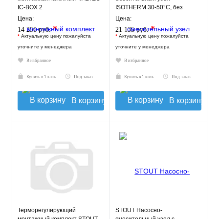
IC-BOX 2
ISOTHERM 30-50°C, без
насоса.
Цена:
Цена:
*
*
14 250 руб.
21 135 руб.
*
Актуальную цену пожалуйста
*
Актуальную цену пожалуйста
уточните у менеджера
уточните у менеджера
В избранное
В избранное
Купить в 1 клик
Под заказ
Купить в 1 клик
Под заказ
В корзину
В корзину
Терморегулирующий
STOUT Насосно-