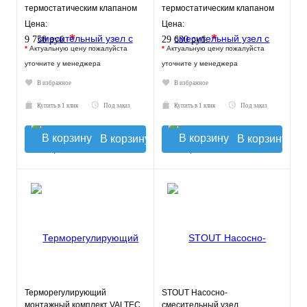
термостатическим клапаном
термостатическим клапаном
20-43°C и
30-60°C, с насосом UPSO 25-
Цена:
Цена:
жидкокристаллическим
65, 130 mm
*
*
9 750 руб.
29 630 руб.
термомет
*
Актуальную цену пожалуйста
*
Актуальную цену пожалуйста
уточните у менеджера
уточните у менеджера
В избранное
В избранное
Купить в 1 клик
Под заказ
Купить в 1 клик
Под заказ
В корзину
В корзину
Терморегулирующий
STOUT Насосно-
монтажный комплект VALTEC
смесительный узел