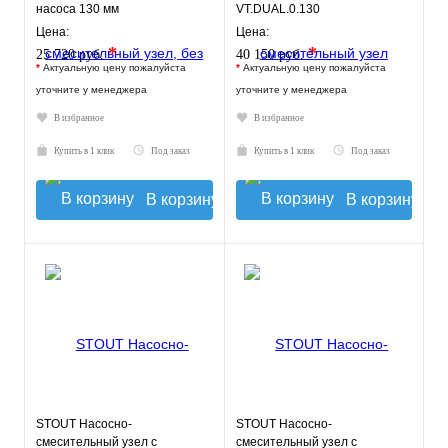
насоса 130 мм
VT.DUAL.0.130
VT.TECHNOMIX.0.130
Цена:
Цена:
*
*
25 720 руб.
40 150 руб.
*
Актуальную цену пожалуйста
*
Актуальную цену пожалуйста
уточните у менеджера
уточните у менеджера
В избранное
В избранное
Купить в 1 клик
Под заказ
Купить в 1 клик
Под заказ
В корзину
В корзину
STOUT Насосно-
STOUT Насосно-
смесительный узел с
смесительный узел с