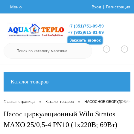
Меню
Вход
Регистрация
+7 (351)751-09-59
+7 (902)615-81-89
Заказать звонок
0
0
Каталог товаров
•
•
Главная страница
Каталог товаров
НАСОСНОЕ ОБОРУДОВАНИ
Насос циркуляционный Wilo Stratos
MAXO 25/0,5-4 PN10 (1х220В; 69Вт)