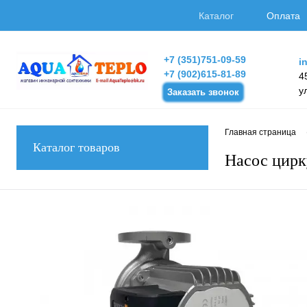
Каталог
Оплата
+7 (351)751-09-59
i
+7 (902)615-81-89
4
у
Заказать звонок
Главная страница
Каталог товаров
Насос цир