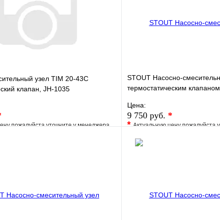
STOUT Насосно-смесительн
сительный узел TIM 20-43С
термостатическим клапаном
ский клапан, JH-1035
жидкокристаллическим тер
Цена:
*
9 750 руб.
*
*
ену пожалуйста уточните у менеджера
Актуальную цену пожалуйста 
е
Сравнение
В избранное
клик
Под заказ
Купить в 1 клик
В корзину