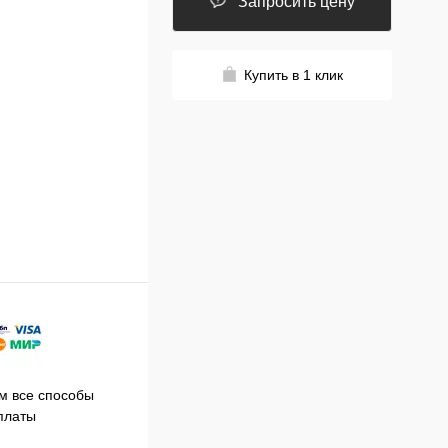
Запросить цену
Купить в 1 клик
Принимаем заказы на сайте
 все способы
Про
круглосуточно
платы