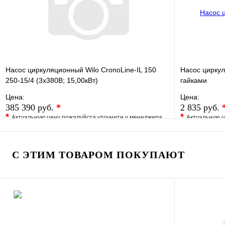
В корзину
Насос циркуляционный Wilo CronoLine-IL 150
Насос цирку
250-15/4 (3х380В; 15,00кВт)
гайками
Цена:
Цена:
385 390 руб.
*
2 835 руб.
*
*
Актуальную цену пожалуйста уточните у менеджера
Актуальную ц
В избранное
Сравнение
В избранно
Купить в 1 клик
Под заказ
Купить в 1 
С ЭТИМ ТОВАРОМ ПОКУПАЮТ
В корзину