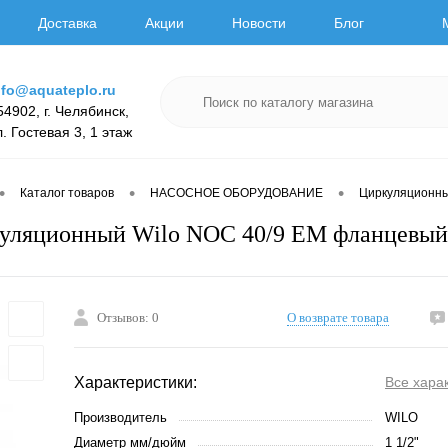
Доставка
Акции
Новости
Блог
nfo@aquateplo.ru
54902, г. Челябинск,
л. Гостевая 3, 1 этаж
•
•
•
Каталог товаров
НАСОСНОЕ ОБОРУДОВАНИЕ
Циркуляционн
куляционный Wilo NOC 40/9 EM фланцевый
Отзывов: 0
О возврате товара
Характеристики:
Все хара
Производитель
WILO
Диаметр мм/дюйм
1 1/2"