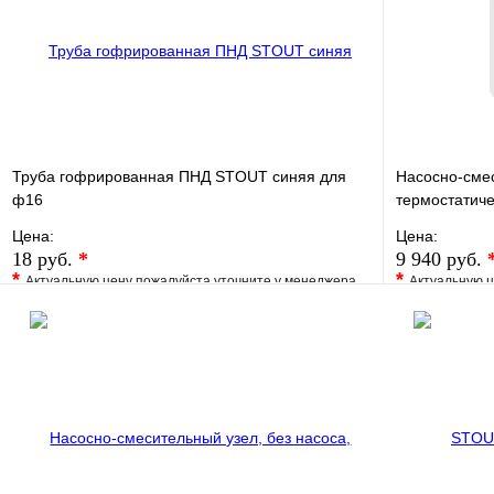
Труба гофрированная ПНД STOUT синяя для
Насосно-сме
ф16
термостатиче
Цена:
Цена:
18 руб.
*
9 940 руб.
*
*
Актуальную цену пожалуйста уточните у менеджера
Актуальную ц
В избранное
Сравнение
В избранно
Купить в 1 клик
Под заказ
Купить в 1 
В корзину