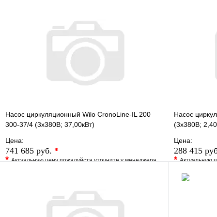
В избранное
Сравнение
В избранно
Купить в 1 клик
Под заказ
Купить в 1 
В корзину
Насос циркуляционный Wilo CronoLine-IL 200
Насос цирку
300-37/4 (3х380В; 37,00кВт)
(3х380В; 2,40
Цена:
Цена:
741 685 руб.
*
288 415 ру
*
*
Актуальную цену пожалуйста уточните у менеджера
Актуальную ц
В избранное
Сравнение
В избранно
Купить в 1 клик
Под заказ
Купить в 1 