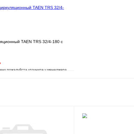
В корзину
ляционный TAEN TRS 32/4-180 с
*
ену пожалуйста уточните у менеджера
е
Сравнение
клик
Под заказ
В корзину