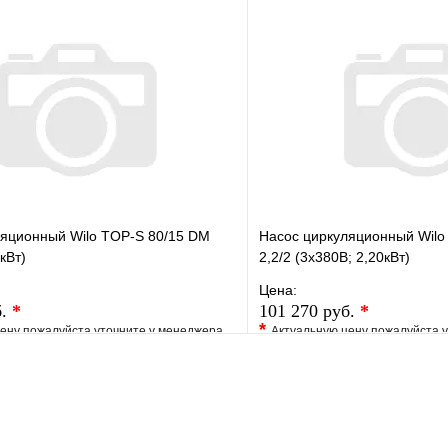
е
Сравнение
В избранное
клик
Под заказ
Купить в 1 клик
В корзину
ляционный Wilo TOP-S 80/15 DM
Насос циркуляционный Wilo 
кВт)
2,2/2 (3х380В; 2,20кВт)
Цена:
б.
*
101 270 руб.
*
*
ену пожалуйста уточните у менеджера
Актуальную цену пожалуйста 
е
Сравнение
В избранное
клик
Под заказ
Купить в 1 клик