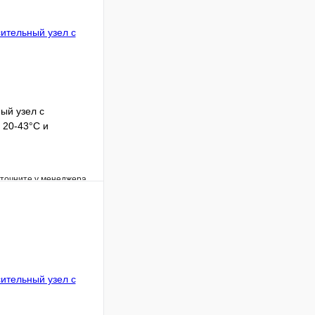
ый узел с
 20-43°C и
момет
уточните у менеджера
Сравнение
Под заказ
В корзину