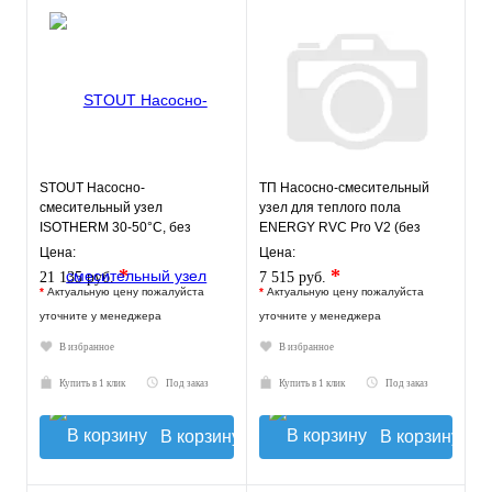
STOUT Насосно-
ТП Насосно-смесительный
смесительный узел
узел для теплого пола
ISOTHERM 30-50°C, без
ENERGY RVC Pro V2 (без
насоса.
насоса)
Цена:
Цена:
*
*
21 135 руб.
7 515 руб.
*
Актуальную цену пожалуйста
*
Актуальную цену пожалуйста
уточните у менеджера
уточните у менеджера
В избранное
В избранное
Купить в 1 клик
Под заказ
Купить в 1 клик
Под заказ
В корзину
В корзину