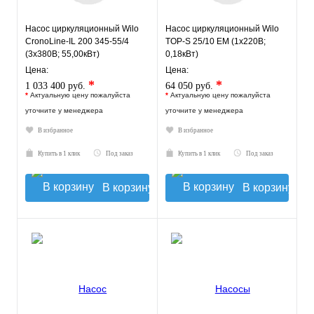
Насос циркуляционный Wilo
Насос циркуляционный Wilo
CronoLine-IL 200 345-55/4
TOP-S 25/10 EM (1х220В;
(3х380В; 55,00кВт)
0,18кВт)
Цена:
Цена:
*
*
1 033 400 руб.
64 050 руб.
*
Актуальную цену пожалуйста
*
Актуальную цену пожалуйста
уточните у менеджера
уточните у менеджера
В избранное
В избранное
Купить в 1 клик
Под заказ
Купить в 1 клик
Под заказ
В корзину
В корзину