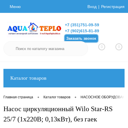
Меню
Вход
Регистрация
+7 (351)751-09-59
+7 (902)615-81-89
Заказать звонок
0
0
Каталог товаров
•
•
Главная страница
Каталог товаров
НАСОСНОЕ ОБОРУДОВАНИ
Насос циркуляционный Wilo Star-RS
25/7 (1х220В; 0,13кВт), без гаек