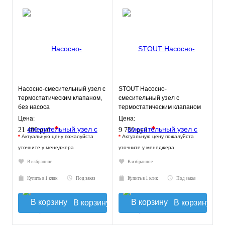
Насосно-смесительный узел с
STOUT Насосно-
термостатическим клапаном,
смесительный узел с
без насоса
термостатическим клапаном
20-43°C и
Цена:
Цена:
жидкокристаллическим
*
*
21 400 руб.
9 750 руб.
термомет
*
Актуальную цену пожалуйста
*
Актуальную цену пожалуйста
уточните у менеджера
уточните у менеджера
В избранное
В избранное
Купить в 1 клик
Под заказ
Купить в 1 клик
Под заказ
В корзину
В корзину