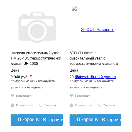
Насосно-смесительный узел
STOUT Насосно-
TIM 20-43С термостатический
смесительный узел с
клапан, JH-1035
термостатическим клапаном
30-60°C, с насосом UPSO 25-
Цена:
Цена:
65, 130 mm
*
*
9 940 руб.
29 630 руб.
*
Актуальную цену пожалуйста
*
Актуальную цену пожалуйста
уточните у менеджера
уточните у менеджера
В избранное
В избранное
Купить в 1 клик
Под заказ
Купить в 1 клик
Под заказ
В корзину
В корзину