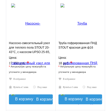
Насосно-смесительный узел
Труба гофрированная ПНД
для теплого пола STOUT 20-
STOUT красная для ф16
43°C, с насосом UPSO 25-65,
130 mm
Цена:
Цена:
*
*
17 350 руб.
18 руб.
*
Актуальную цену пожалуйста
*
Актуальную цену пожалуйста
уточните у менеджера
уточните у менеджера
В избранное
В избранное
Купить в 1 клик
Под заказ
Купить в 1 клик
Под заказ
В корзину
В корзину