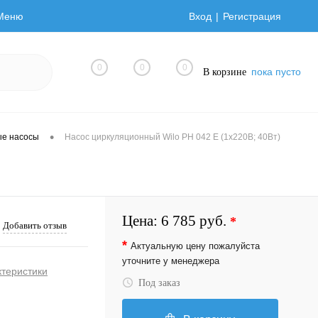
Меню
Вход
Регистрация
0
0
0
пока пусто
В корзине
•
ые насосы
Насос циркуляционный Wilo PH 042 E (1х220В; 40Вт)
Цена:
6 785 руб.
*
Добавить отзыв
*
Актуальную цену пожалуйста
уточните у менеджера
ктеристики
Под заказ