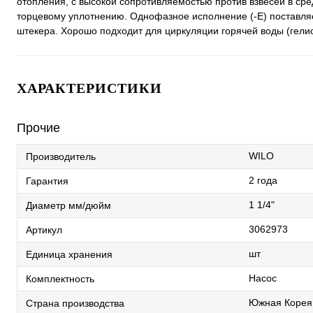
отопления, с высокой сопротивляемостью против взвесей в ср
торцевому уплотнению. Однофазное исполнение (-E) поставляет
штекера. Хорошо подходит для циркуляции горячей воды (гели
ХАРАКТЕРИСТИКИ
Прочие
WILO
Производитель
2 года
Гарантия
1 1/4"
Диаметр мм/дюйм
3062973
Артикул
шт
Единица хранения
Насос
Комплектность
Южная Корея
Страна производства