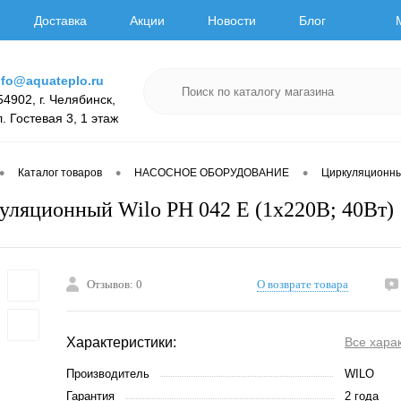
Доставка
Акции
Новости
Блог
nfo@aquateplo.ru
54902, г. Челябинск,
л. Гостевая 3, 1 этаж
•
•
•
Каталог товаров
НАСОСНОЕ ОБОРУДОВАНИЕ
Циркуляционн
уляционный Wilo PH 042 E (1х220В; 40Вт)
Отзывов: 0
О возврате товара
Характеристики:
Все хара
Производитель
WILO
Гарантия
2 года