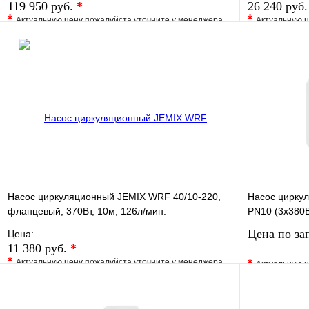
119 950 руб.
*
26 240 руб
*
*
Актуальную цену пожалуйста уточните у менеджера
Актуальную ц
В избранное
Сравнение
В избранно
Купить в 1 клик
Под заказ
Купить в 1 
В корзину
Насос циркуляционный JEMIX WRF 40/10-220,
Насос цирку
фланцевый, 370Вт, 10м, 126л/мин.
PN10 (3х380В
Цена по за
Цена:
11 380 руб.
*
*
*
Актуальную цену пожалуйста уточните у менеджера
Актуальную ц
В избранное
Сравнение
В избранно
Купить в 1 клик
Под заказ
Купить в 1 