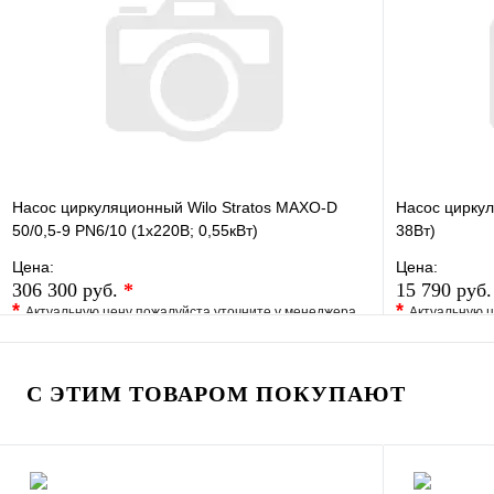
В корзину
Насос циркуляционный Wilo Stratos MAXO-D
Насос циркул
50/0,5-9 PN6/10 (1х220В; 0,55кВт)
38Вт)
Цена:
Цена:
306 300 руб.
*
15 790 руб
*
*
Актуальную цену пожалуйста уточните у менеджера
Актуальную ц
В избранное
Сравнение
В избранно
Купить в 1 клик
Под заказ
Купить в 1 
С ЭТИМ ТОВАРОМ ПОКУПАЮТ
В корзину