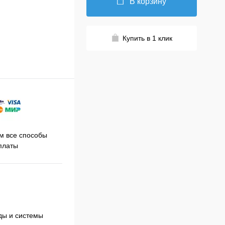
В корзину
Купить в 1 клик
Принимаем заказы на сайте
 все способы
Про
круглосуточно
платы
оды и системы