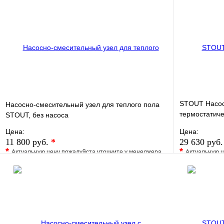
STOUT Насос
Насосно-смесительный узел для теплого пола
термостатиче
STOUT, без насоса
UPSO 25-65,
Цена:
Цена:
11 800 руб.
*
29 630 руб
*
*
Актуальную цену пожалуйста уточните у менеджера
Актуальную ц
В избранное
Сравнение
В избранно
Купить в 1 клик
Под заказ
Купить в 1 
В корзину