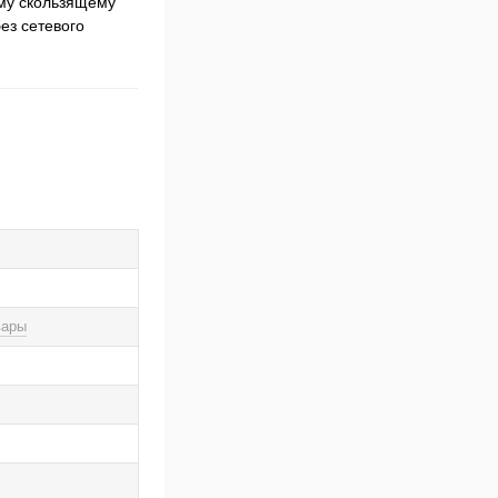
ому скользящему
ез сетевого
вары