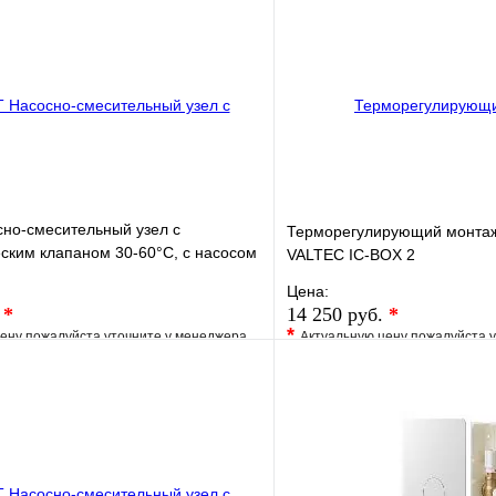
но-смесительный узел с
Терморегулирующий монтаж
ским клапаном 30-60°C, с насосом
VALTEC IC-BOX 2
 130 mm
Цена:
.
*
14 250 руб.
*
*
ену пожалуйста уточните у менеджера
Актуальную цену пожалуйста 
е
Сравнение
В избранное
клик
Под заказ
Купить в 1 клик
В корзину