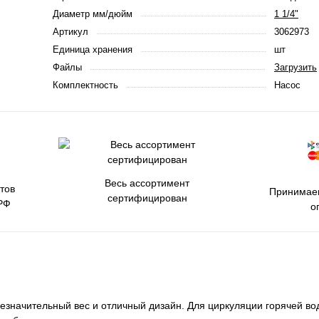
Диаметр мм/дюйм
1 1/4"
Артикул
3062973
Единица хранения
шт
Файлы
Загрузить
Комплектность
Насос
Весь ассортимент
тов
Принимаем
сертифицирован
РФ
о
Незначительный вес и отличный дизайн. Для циркуляции горячей в