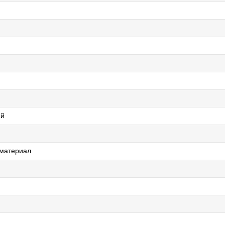
ый
 материал