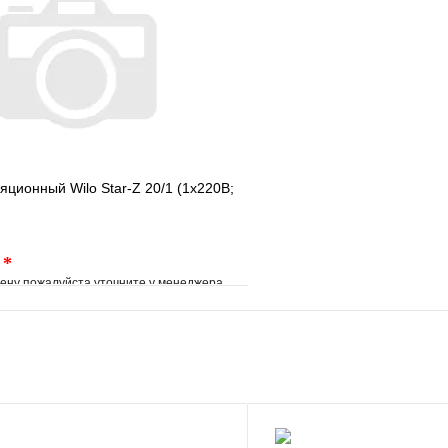
Запросить цену
яционный Wilo Star-Z 20/1 (1х220В;
.
*
ену пожалуйста уточните у менеджера
е
Сравнение
клик
Под заказ
В корзину