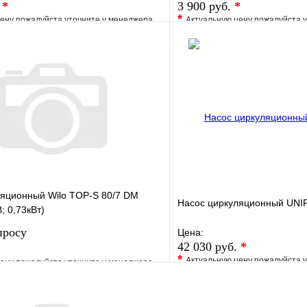
.
*
3 900 руб.
*
*
ену пожалуйста уточните у менеджера
Актуальную цену пожалуйста 
е
Сравнение
В избранное
клик
Под заказ
Купить в 1 клик
В корзину
ляционный Wilo TOP-S 80/7 DM
Насос циркуляционный UNI
; 0,73кВт)
просу
Цена:
42 030 руб.
*
*
Актуальную цену пожалуйста 
ену пожалуйста уточните у менеджера
В избранное
е
Сравнение
Купить в 1 клик
клик
Под заказ