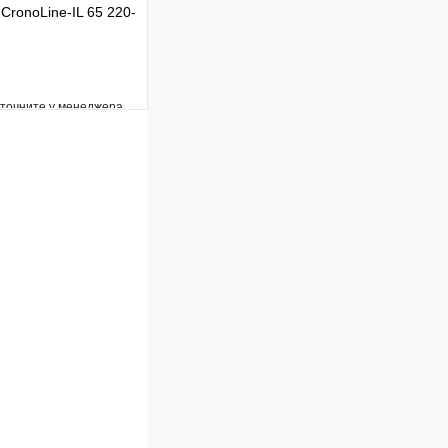
CronoLine-IL 65 220-
уточните у менеджера
Сравнение
Под заказ
В корзину