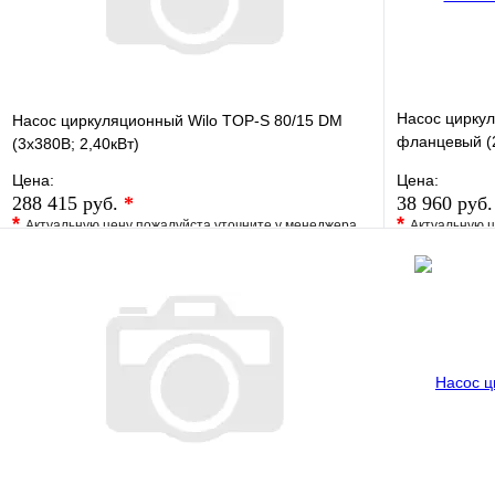
Насос цирку
Насос циркуляционный Wilo TOP-S 80/15 DM
фланцевый (2
(3х380В; 2,40кВт)
Hmax. - 34 м)
Цена:
Цена:
288 415 руб.
*
38 960 руб
*
*
Актуальную цену пожалуйста уточните у менеджера
Актуальную ц
В избранное
Сравнение
В избранно
Купить в 1 клик
Под заказ
Купить в 1 
В корзину