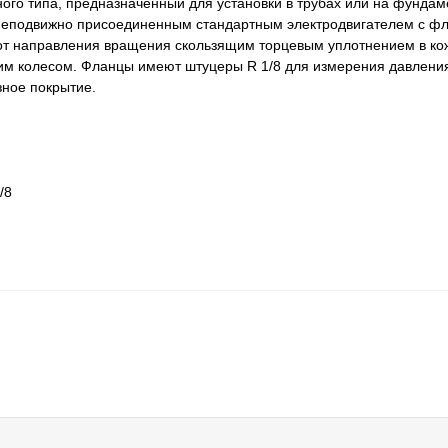
го типа, предназначенный для установки в трубах или на фундам
и неподвижно присоединенным стандартным электродвигателем с 
 от направления вращения скользящим торцевым уплотнением в ко
м колесом. Фланцы имеют штуцеры R 1/8 для измерения давлени
зное покрытие.
/8