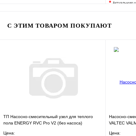
*
Актуальную ц
В избранное
Сравнение
В избранно
Купить в 1 клик
В наличии
Купить в 1 
С ЭТИМ ТОВАРОМ ПОКУПАЮТ
В корзину
ТП Насосно-смесительный узел для теплого
Насосно-смес
пола ENERGY RVC Pro V2 (без насоса)
VALTEC VALM
Цена:
Цена: