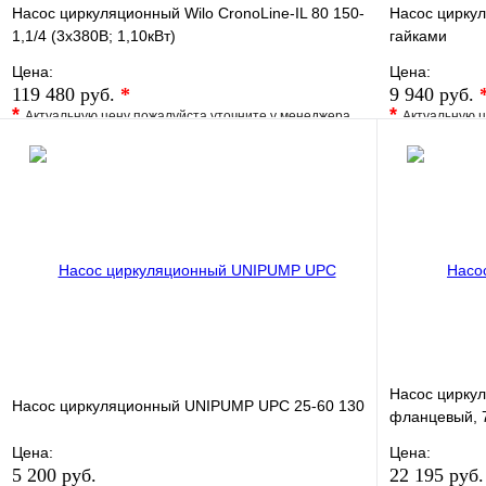
Насос циркуляционный Wilo CronoLine-IL 80 150-
Насос циркул
1,1/4 (3х380В; 1,10кВт)
гайками
Цена:
Цена:
119 480 руб.
*
9 940 руб.
*
*
Актуальную цену пожалуйста уточните у менеджера
Актуальную ц
В избранное
Сравнение
В избранно
Купить в 1 клик
Под заказ
Купить в 1 
В корзину
Насос цирку
Насос циркуляционный UNIPUMP UPC 25-60 130
фланцевый, 7
Цена:
Цена:
5 200 руб.
22 195 руб