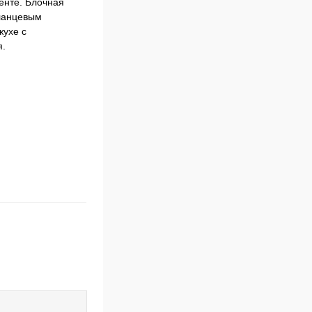
енте. Блочная
фланцевым
жухе с
я.