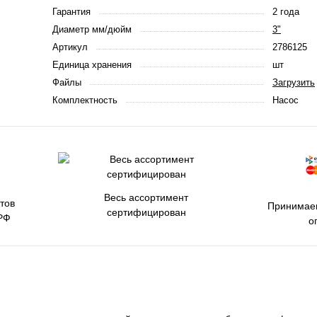
Гарантия
2 года
Диаметр мм/дюйм
3"
Артикул
2786125
Единица хранения
шт
Файлы
Загрузить
Комплектность
Насос
Весь ассортимент
тов
Принимаем
сертифицирован
РФ
о