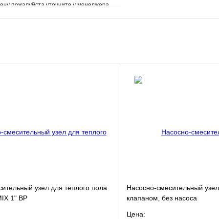
ену пожалуйста уточните у менеджера
е
Сравнение
клик
Под заказ
В корзину
ительный узел для теплого пола
Насосно-смесительный узел
IX 1" ВР
клапаном, без насоса
Цена: