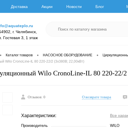
Доставка
Акции
Новости
Блог
nfo@aquateplo.ru
54902, г. Челябинск,
л. Гостевая 3, 1 этаж
•
•
•
Каталог товаров
НАСОСНОЕ ОБОРУДОВАНИЕ
Циркуляционн
й Wilo CronoLine-IL 80 220-22/2 (3х380В; 22,00кВт)
уляционный Wilo CronoLine-IL 80 220-22/2 
Отзывов: 0
О возврате товара
Характеристики:
Все хара
Производитель
WILO