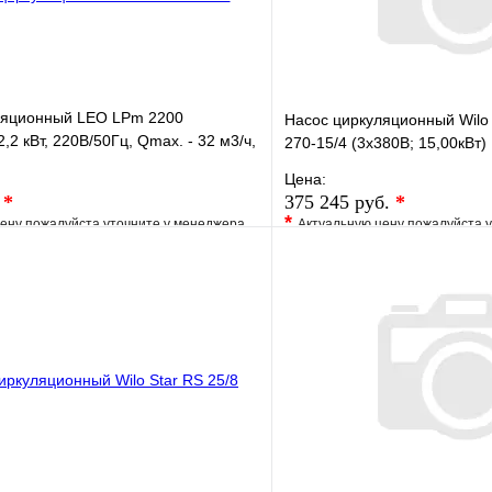
ляционный LEO LPm 2200
Насос циркуляционный Wilo 
,2 кВт, 220В/50Гц, Qmax. - 32 м3/ч,
270-15/4 (3х380В; 15,00кВт)
Цена:
.
*
375 245 руб.
*
*
ену пожалуйста уточните у менеджера
Актуальную цену пожалуйста 
е
Сравнение
В избранное
клик
Под заказ
Купить в 1 клик
В корзину