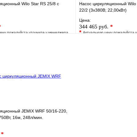
яционный Wilo Star RS 25/8 с
Насос циркуляционный Wilo 
22/2 (3х380В; 22,00кВт)
Цена:
*
344 465 руб.
*
*
ену пожалуйста уточните у менеджера
Актуальную цену пожалуйста 
е
Сравнение
В избранное
клик
Под заказ
Купить в 1 клик
В корзину
ляционный JEMIX WRF 50/16-220,
50Вт, 16м, 248л/мин.
.
*