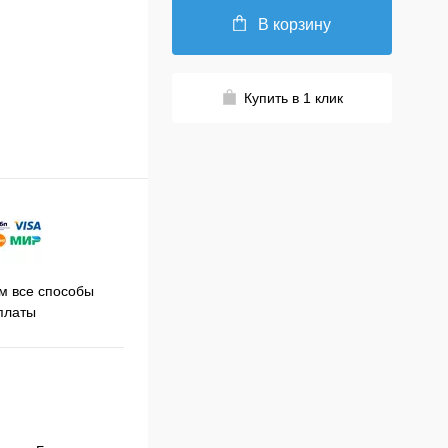
В корзину
Купить в 1 клик
Принимаем заказы на сайте
 все способы
Про
круглосуточно
платы