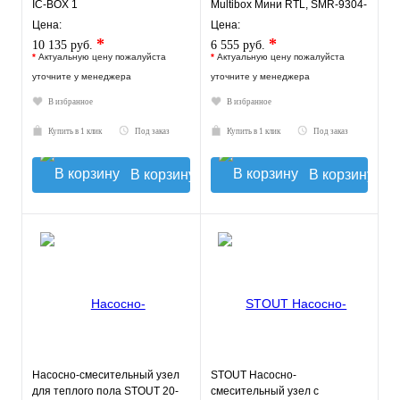
IC-BOX 1
Multibox Мини RTL, SMR-9304-
135140
Цена:
Цена:
*
*
10 135 руб.
6 555 руб.
*
Актуальную цену пожалуйста
*
Актуальную цену пожалуйста
уточните у менеджера
уточните у менеджера
В избранное
В избранное
Купить в 1 клик
Под заказ
Купить в 1 клик
Под заказ
В корзину
В корзину
Насосно-смесительный узел
STOUT Насосно-
для теплого пола STOUT 20-
смесительный узел с