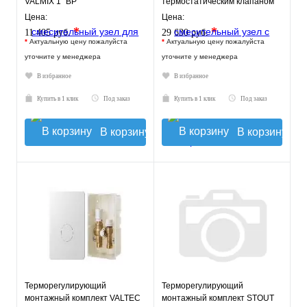
VALMIX 1" ВР
термостатическим клапаном
30-60°C, с насосом UPSO 25-
Цена:
Цена:
65, 130 mm
*
*
11 405 руб.
29 630 руб.
*
Актуальную цену пожалуйста
*
Актуальную цену пожалуйста
уточните у менеджера
уточните у менеджера
В избранное
В избранное
Купить в 1 клик
Под заказ
Купить в 1 клик
Под заказ
В корзину
В корзину
Терморегулирующий
Терморегулирующий
монтажный комплект VALTEC
монтажный комплект STOUT