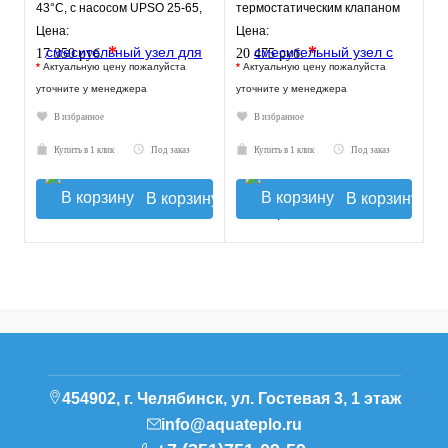
43°C, с насосом UPSO 25-65,
термостатическим клапаном
130 mm
30-60°C, без насоса
Цена:
Цена:
*
*
17 350 руб.
20 475 руб.
*
Актуальную цену пожалуйста
*
Актуальную цену пожалуйста
уточните у менеджера
уточните у менеджера
В избранное
В избранное
Купить в 1 клик
Под заказ
Купить в 1 клик
Под заказ
В корзину
В корзину
454902, г. Челябинск, ул. Гостевая 3, 1 этаж
info@aquateplo.ru