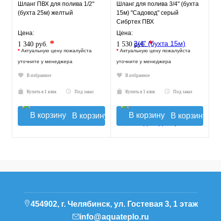
Шланг ПВХ для полива 1/2"
Шланг для полива 3/4" (бухта
(бухта 25м) желтый
15м) "Садовод" серый
Сибртех ПВХ
Цена:
Цена:
*
*
1 340 руб.
1 530 руб.
*
Актуальную цену пожалуйста
*
Актуальную цену пожалуйста
уточните у менеджера
уточните у менеджера
В избранное
В избранное
Купить в 1 клик
Под заказ
Купить в 1 клик
Под заказ
В корзину
В корзину
454902, г. Челябинск, ул. Гостевая 3, 1 этаж
info@aquateplo.ru