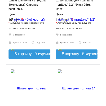
Шланг для полива 1" (бухта
Шланг армир для полива "В
40м) черный Саранск
приДачу" 1/2" (бухта 25м),
резиновый
желт
Цена:
Цена:
*
*
165 руб.
1 640 руб.
*
Актуальную цену пожалуйста
*
Актуальную цену пожалуйста
уточните у менеджера
уточните у менеджера
В избранное
В избранное
Купить в 1 клик
Под заказ
Купить в 1 клик
Под заказ
В корзину
В корзину