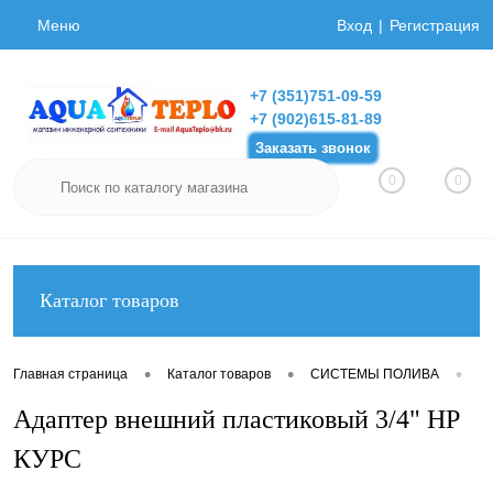
Меню
Вход
Регистрация
+7 (351)751-09-59
+7 (902)615-81-89
Заказать звонок
0
0
Каталог товаров
•
•
•
Главная страница
Каталог товаров
СИСТЕМЫ ПОЛИВА
Фи
Адаптер внешний пластиковый 3/4" НР
КУРС