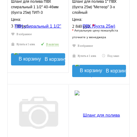
Шланг для полива ПВХ
Шланг для полива 1" ПВХ
спиральный 1 1/2" 40-46мм
(бухта 25м) "Метеор" 3-х
(бухта 25м) ТИП-3
слойный
слабонапорный
Цена:
Цена:
морозостойкий
*
3 780 руб.
2 840 руб.
*
Актуальную цену пожалуйста
В избранное
уточните у менеджера
Купить в 1 клик
В наличии
В избранное
Купить в 1 клик
Под заказ
В корзину
В корзину