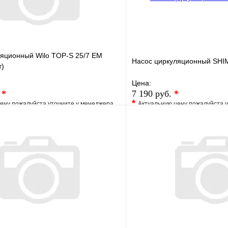
ляционный Wilo TOP-S 25/7 EM
Насос циркуляционный SHI
т)
Цена:
.
*
7 190 руб.
*
*
ену пожалуйста уточните у менеджера
Актуальную цену пожалуйста 
е
Сравнение
В избранное
клик
Под заказ
Купить в 1 клик
В корзину