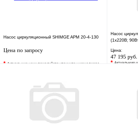
Насос цирку
Насос циркуляционный SHIMGE APM 20-4-130
(1х220В; 90В
Цена по запросу
Цена:
47 195 руб
*
*
Актуальную ц
Актуальную цену пожалуйста уточните у менеджера
В избранно
В избранное
Сравнение
Купить в 1 
Купить в 1 клик
Под заказ
Запросить цену