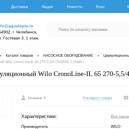
Доставка
Акции
Новости
Блог
nfo@aquateplo.ru
54902, г. Челябинск,
л. Гостевая 3, 1 этаж
•
•
•
Каталог товаров
НАСОСНОЕ ОБОРУДОВАНИЕ
Циркуляционн
 Wilo CronoLine-IL 65 270-5,5/4 (3х380В; 5,50кВт)
уляционный Wilo CronoLine-IL 65 270-5,5/4
Отзывов: 0
О возврате товара
Характеристики:
Все хара
Производитель
WILO