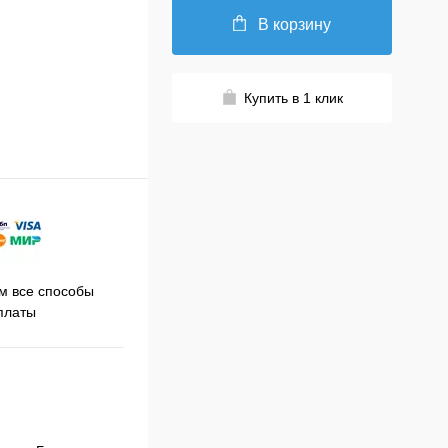
В корзину
Купить в 1 клик
Принимаем заказы на сайте
 все способы
Про
круглосуточно
платы