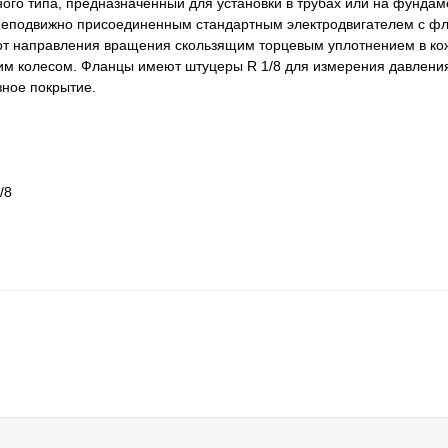
го типа, предназначенный для установки в трубах или на фундам
и неподвижно присоединенным стандартным электродвигателем с 
 от направления вращения скользящим торцевым уплотнением в ко
м колесом. Фланцы имеют штуцеры R 1/8 для измерения давлени
зное покрытие.
/8