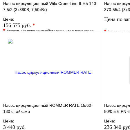
Насос циркуляционный Wilo CronoLine-IL 65 140-
Насос циркул
7,5/2 (3х380В; 7,50кВт)
370-55/4 (3х3
Цена по за
Цена:
156 575 руб.
*
*
*
Актуальную цену пожалуйста уточните у менеджера
Актуальную ц
В избранное
Сравнение
В избранно
Купить в 1 клик
Под заказ
Купить в 1 
В корзину
Насос циркуляционный ROMMER RATE 15/60-
Насос циркул
130 с гайками
80/0,5-6 PN 6
Цена:
Цена:
3 440 руб.
236 340 ру