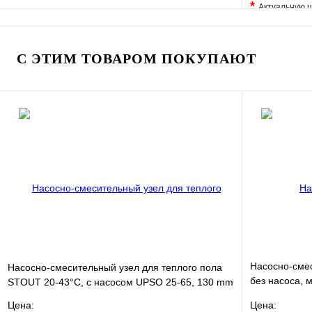
*
Актуальную ц
В избранное
Сравнение
В избранно
Купить в 1 клик
В наличии
Купить в 1 
С ЭТИМ ТОВАРОМ ПОКУПАЮТ
В корзину
Насосно-смес
Насосно-смесительный узел для теплого пола
без насоса, 
STOUT 20-43°C, с насосом UPSO 25-65, 130 mm
VT.COMBI.S.
Цена:
Цена: