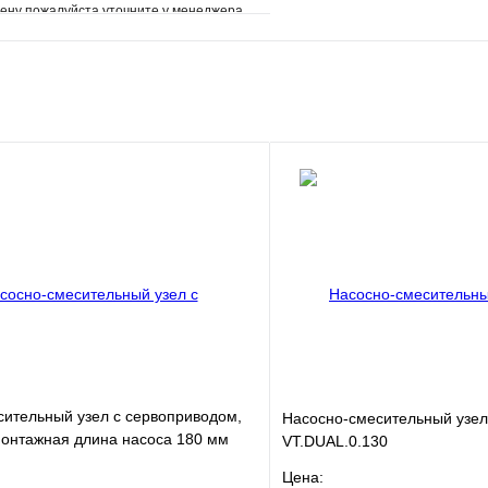
ену пожалуйста уточните у менеджера
е
Сравнение
клик
Под заказ
В корзину
ительный узел с сервоприводом,
Насосно-смесительный узе
монтажная длина насоса 180 мм
VT.DUAL.0.130
180M
Цена: