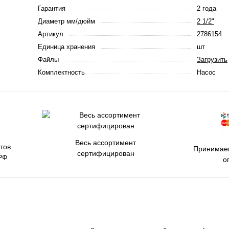
Гарантия
2 года
Диаметр мм/дюйм
2 1/2"
Артикул
2786154
Единица хранения
шт
Файлы
Загрузить
Комплектность
Насос
Весь ассортимент
тов
Принимаем
сертифицирован
РФ
о