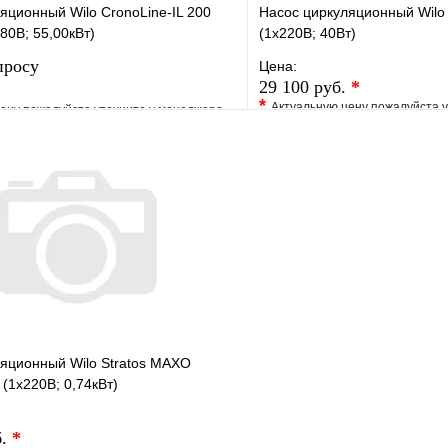
яционный Wilo CronoLine-IL 200
Насос циркуляционный Wilo 
80В; 55,00кВт)
(1х220В; 40Вт)
просу
Цена:
29 100 руб.
*
*
Актуальную цену пожалуйста 
ену пожалуйста уточните у менеджера
В избранное
е
Сравнение
Купить в 1 клик
клик
Под заказ
Запросить цену
яционный Wilo Stratos MAXO
 (1х220В; 0,74кВт)
б.
*