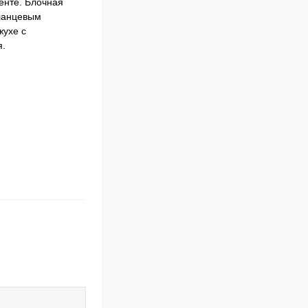
енте. Блочная
фланцевым
жухе с
я.