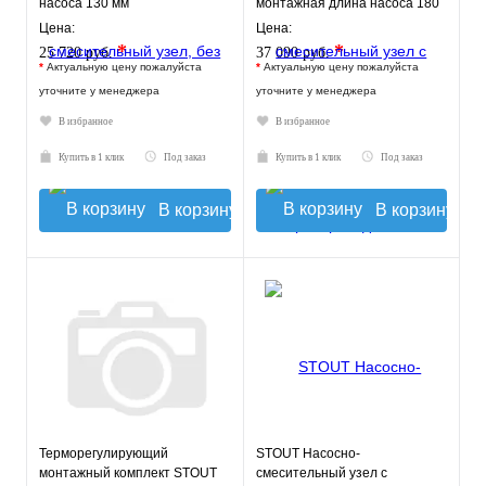
насоса 130 мм
монтажная длина насоса 180
VT.TECHNOMIX.0.130
мм VT.COMBI.S.180M
Цена:
Цена:
*
*
25 720 руб.
37 090 руб.
*
Актуальную цену пожалуйста
*
Актуальную цену пожалуйста
уточните у менеджера
уточните у менеджера
В избранное
В избранное
Купить в 1 клик
Под заказ
Купить в 1 клик
Под заказ
В корзину
В корзину
Терморегулирующий
STOUT Насосно-
монтажный комплект STOUT
смесительный узел с