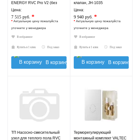
ENERGY RVC Pro V2 (без
клапан, JH-1035
насоса)
Цена:
Цена:
*
*
7 515 руб.
9 940 руб.
*
Актуальную цену пожалуйста
*
Актуальную цену пожалуйста
уточните у менеджера
уточните у менеджера
В избранное
В избранное
Купить в 1 клик
Под заказ
Купить в 1 клик
Под заказ
В корзину
В корзину
ТП Насосно-смесительный
Терморегулирующий
узел для теплого пола RVC
монтажный комплект VALTEC