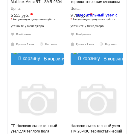
Multibox Мини RTL, SMR-9304-
термостатическим клапаном
135140
20-43°C и
Цена:
Цена:
жидкокристаллическим
*
*
6 555 руб.
9 750 руб.
термомет
*
Актуальную цену пожалуйста
*
Актуальную цену пожалуйста
уточните у менеджера
уточните у менеджера
В избранное
В избранное
Купить в 1 клик
Под заказ
Купить в 1 клик
Под заказ
В корзину
В корзину
ТП Насосно-смесительный
Насосно-смесительный узел
узел для теплого пола
TIM 20-43С термостатический