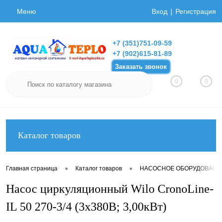
Меню
Вход
Регистрация
+7 (351)751-09-59
+7 (902)615-81-89
Заказать звонок
0
0
Каталог товаров
•
•
Главная страница
Каталог товаров
НАСОСНОЕ ОБОРУДОВАНИ
Насос циркуляционный Wilo CronoLine-
IL 50 270-3/4 (3х380В; 3,00кВт)