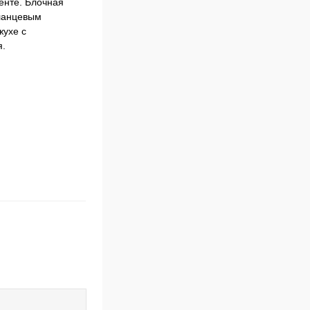
енте. Блочная
фланцевым
жухе с
я.