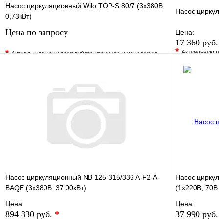
Насос циркуляционный Wilo TOP-S 80/7 (3х380В;
Насос цирку
0,73кВт)
Цена по запросу
Цена:
17 360 руб
*
*
Актуальную ц
Актуальную цену пожалуйста уточните у менеджера
В избранно
В избранное
Сравнение
Купить в 1 
Купить в 1 клик
Под заказ
Запросить цену
Насос циркуляционный NB 125-315/336 A-F2-A-
Насос цирку
BAQE (3х380В; 37,00кВт)
(1х220В; 70В
Цена:
Цена:
894 830 руб.
*
37 990 руб