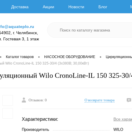
Доставка
Акции
Новости
Блог
nfo@aquateplo.ru
54902, г. Челябинск,
л. Гостевая 3, 1 этаж
•
•
•
Каталог товаров
НАСОСНОЕ ОБОРУДОВАНИЕ
Циркуляционн
й Wilo CronoLine-IL 150 325-30/4 (3х380В; 30,00кВт)
уляционный Wilo CronoLine-IL 150 325-30/4
Отзывов: 0
О возврате товара
Характеристики:
Все хара
Производитель
WILO