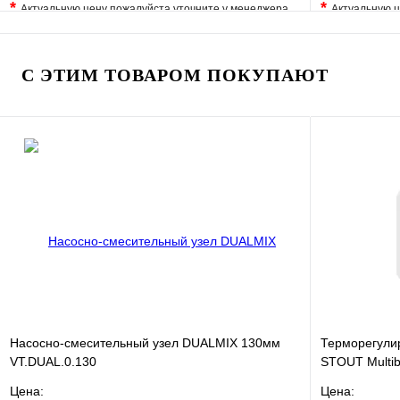
*
*
Актуальную цену пожалуйста уточните у менеджера
Актуальную ц
В избранное
Сравнение
В избранно
Купить в 1 клик
Под заказ
Купить в 1 
С ЭТИМ ТОВАРОМ ПОКУПАЮТ
В корзину
Насосно-смесительный узел DUALMIX 130мм
Терморегули
VT.DUAL.0.130
STOUT Multi
Цена:
Цена: