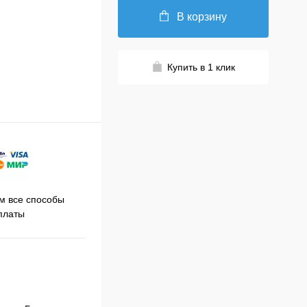
В корзину
Купить в 1 клик
Принимаем заказы на сайте
 все способы
Про
круглосуточно
платы