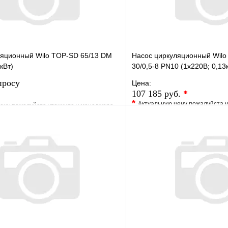
ляционный Wilo TOP-SD 65/13 DM
Насос циркуляционный Wilo
кВт)
30/0,5-8 PN10 (1х220В; 0,13
просу
Цена:
107 185 руб.
*
*
Актуальную цену пожалуйста 
ену пожалуйста уточните у менеджера
В избранное
е
Сравнение
Купить в 1 клик
клик
Под заказ
Запросить цену