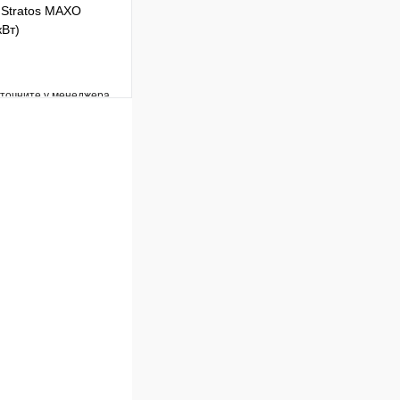
 Stratos MAXO
кВт)
уточните у менеджера
Сравнение
Под заказ
В корзину