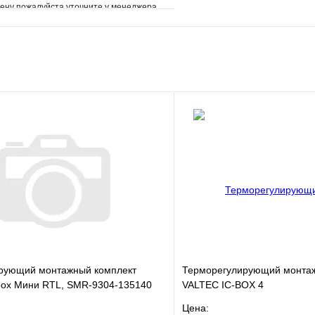
ену пожалуйста уточните у менеджера
е
Сравнение
клик
Под заказ
В корзину
рующий монтажный комплект
Терморегулирующий монтаж
box Мини RTL, SMR-9304-135140
VALTEC IC-BOX 4
Цена: