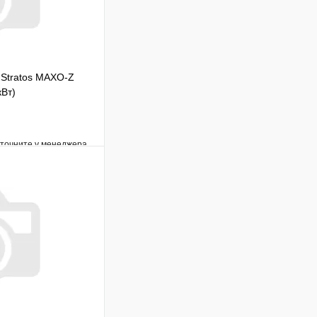
 Stratos MAXO-Z
кВт)
уточните у менеджера
Сравнение
Под заказ
В корзину