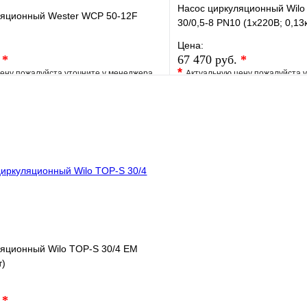
Насос циркуляционный Wilo
ляционный Wester WCP 50-12F
30/0,5-8 PN10 (1х220В; 0,13
Цена:
.
*
67 470 руб.
*
*
ену пожалуйста уточните у менеджера
Актуальную цену пожалуйста 
е
Сравнение
В избранное
клик
Под заказ
Купить в 1 клик
В корзину
ляционный Wilo TOP-S 30/4 EM
т)
.
*