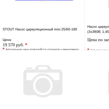
Насос цирку
STOUT Насос циркуляционный mini 25/60-180
(3х380В; 1,45
Цена по за
Цена:
19 570 руб.
*
*
*
Актуальную цену пожалуйста уточните у менеджера
Актуальную ц
В избранное
Сравнение
В избранно
Купить в 1 клик
Под заказ
Купить в 1 
В корзину