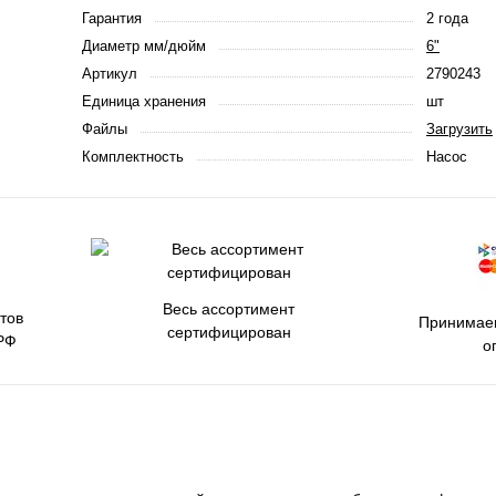
Гарантия
2 года
Диаметр мм/дюйм
6"
Артикул
2790243
Единица хранения
шт
Файлы
Загрузить
Комплектность
Насос
Весь ассортимент
тов
Принимаем
сертифицирован
РФ
о