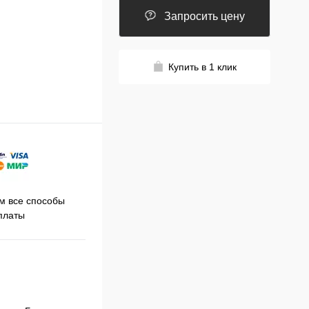
Запросить цену
Купить в 1 клик
Принимаем заказы на сайте
 все способы
Про
круглосуточно
платы