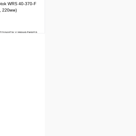
tok WRS 40-370-F
, 220мм)
уточните у менеджера
Сравнение
Под заказ
В корзину