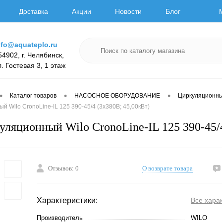
Доставка
Акции
Новости
Блог
nfo@aquateplo.ru
54902, г. Челябинск,
л. Гостевая 3, 1 этаж
•
•
•
Каталог товаров
НАСОСНОЕ ОБОРУДОВАНИЕ
Циркуляционн
й Wilo CronoLine-IL 125 390-45/4 (3х380В; 45,00кВт)
уляционный Wilo CronoLine-IL 125 390-45/4
Отзывов: 0
О возврате товара
Характеристики:
Все хара
Производитель
WILO