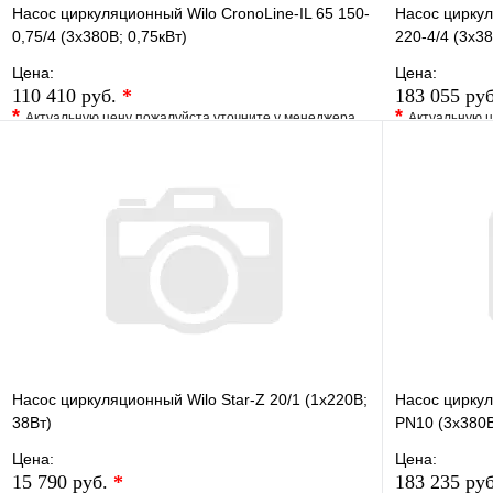
Насос циркуляционный Wilo CronoLine-IL 65 150-
Насос циркул
0,75/4 (3х380В; 0,75кВт)
220-4/4 (3х38
Цена:
Цена:
110 410 руб.
*
183 055 ру
*
*
Актуальную цену пожалуйста уточните у менеджера
Актуальную ц
В избранное
Сравнение
В избранно
Купить в 1 клик
Под заказ
Купить в 1 
В корзину
Насос циркуляционный Wilo Star-Z 20/1 (1х220В;
Насос цирку
38Вт)
PN10 (3х380В
Цена:
Цена:
15 790 руб.
*
183 235 ру