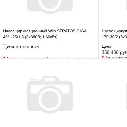
Насос циркуляционный Wilo STRATOS GIGA
Насос циркул
40/1-25/1,6 (3х380В; 1,60кВт)
170-30/2 (3х3
Цена по запросу
Цена:
350 450 ру
*
*
Актуальную ц
Актуальную цену пожалуйста уточните у менеджера
В избранно
В избранное
Сравнение
Купить в 1 
Купить в 1 клик
Под заказ
Запросить цену