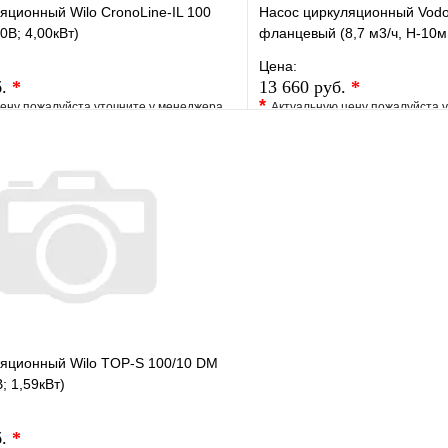
яционный Wilo CronoLine-IL 100
Насос циркуляционный Vodo
0В; 4,00кВт)
фланцевый (8,7 м3/ч, Н-10м
Цена:
б.
*
13 660 руб.
*
*
ену пожалуйста уточните у менеджера
Актуальную цену пожалуйста 
е
Сравнение
В избранное
клик
Под заказ
Купить в 1 клик
В корзину
ляционный Wilo TOP-S 100/10 DM
; 1,59кВт)
б.
*