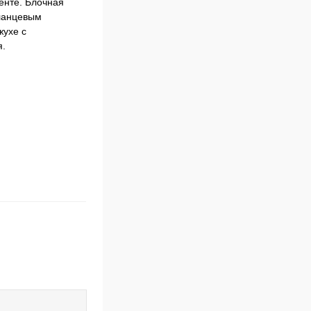
енте. Блочная
фланцевым
жухе с
я.