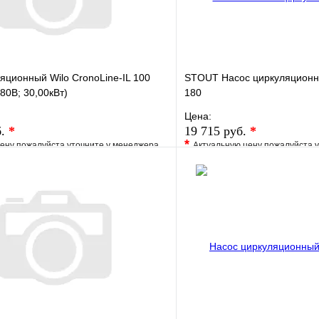
яционный Wilo CronoLine-IL 100
STOUT Насос циркуляционны
80В; 30,00кВт)
180
Цена:
б.
*
19 715 руб.
*
*
ену пожалуйста уточните у менеджера
Актуальную цену пожалуйста 
е
Сравнение
В избранное
клик
Под заказ
Купить в 1 клик
В корзину