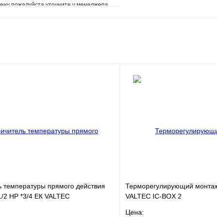
ену пожалуйста уточните у менеджера
е
Сравнение
клик
Под заказ
В корзину
ь температуры прямого действия
Терморегулирующий монтаж
/2 НР *3/4 ЕК VALTEC
VALTEC IC-BOX 2
Цена: