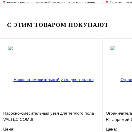
*
*
Актуальную цену пожалуйста уточните у менеджера
Актуальную ц
В избранное
Сравнение
В избранно
Купить в 1 клик
Под заказ
Купить в 1 
С ЭТИМ ТОВАРОМ ПОКУПАЮТ
В корзину
Насосно-смесительный узел для теплого пола
Ограничител
VALTEC COMBI
RTL прямой 1
Цена:
Цена: