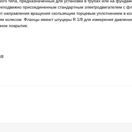
го типа, предназначенный для установки в трубах или на фундам
и неподвижно присоединенным стандартным электродвигателем с 
 от направления вращения скользящим торцевым уплотнением в ко
м колесом. Фланцы имеют штуцеры R 1/8 для измерения давлени
зное покрытие.
/8