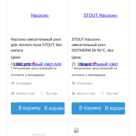
Насосно-смесительный узел
STOUT Насосно-
для теплого пола STOUT, без
смесительный узел
насоса
ISOTHERM 30-50°C, без
насоса.
Цена:
Цена:
*
*
11 800 руб.
21 135 руб.
*
Актуальную цену пожалуйста
*
Актуальную цену пожалуйста
уточните у менеджера
уточните у менеджера
В избранное
В избранное
Купить в 1 клик
Под заказ
Купить в 1 клик
Под заказ
В корзину
В корзину