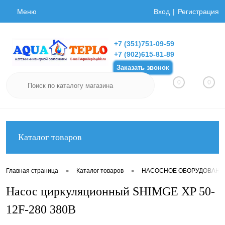
Меню
Вход
Регистрация
+7 (351)751-09-59
+7 (902)615-81-89
Заказать звонок
0
0
Каталог товаров
•
•
Главная страница
Каталог товаров
НАСОСНОЕ ОБОРУДОВАНИ
Насос циркуляционный SHIMGE XP 50-
12F-280 380В