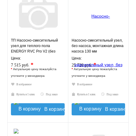
ТП Насосно-смесительный
Насосно-смесительный узел,
узел для теплого пола
без насоса, монтажная длина
ENERGY RVC Pro V2 (без
насоса 130 мм
насоса)
VT.TECHNOMIX.0.130
Цена:
Цена:
*
*
7 515 руб.
25 720 руб.
*
Актуальную цену пожалуйста
*
Актуальную цену пожалуйста
уточните у менеджера
уточните у менеджера
В избранное
В избранное
Купить в 1 клик
Под заказ
Купить в 1 клик
Под заказ
В корзину
В корзину