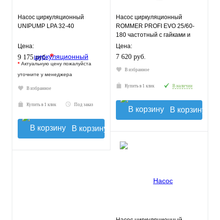
Насос циркуляционный
Насос циркуляционный
UNIPUMP LPA 32-40
ROMMER PROFI EVO 25/60-
180 частотный с гайками и
теплоизоляцией
Цена:
Цена:
*
7 620 руб.
9 175 руб.
*
Актуальную цену пожалуйста
В избранное
уточните у менеджера
Купить в 1 клик
В наличии
В избранное
Купить в 1 клик
Под заказ
В корзину
В корзину