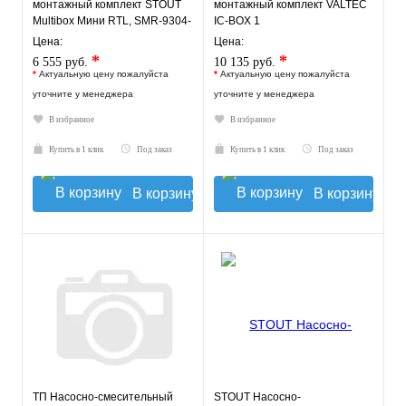
монтажный комплект STOUT
монтажный комплект VALTEC
Multibox Мини RTL, SMR-9304-
IC-BOX 1
135140
Цена:
Цена:
*
*
6 555 руб.
10 135 руб.
*
Актуальную цену пожалуйста
*
Актуальную цену пожалуйста
уточните у менеджера
уточните у менеджера
В избранное
В избранное
Купить в 1 клик
Под заказ
Купить в 1 клик
Под заказ
В корзину
В корзину
ТП Насосно-смесительный
STOUT Насосно-