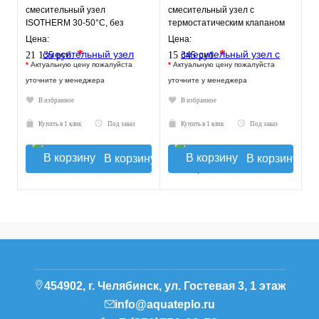
смесительный узел
смесительный узел с
ISOTHERM 30-50°C, без
термостатическим клапаном
насоса.
20-43°C, с насосом UPSO
Цена:
Цена:
*
*
21 135 руб.
15 345 руб.
*
Актуальную цену пожалуйста
*
Актуальную цену пожалуйста
уточните у менеджера
уточните у менеджера
В избранное
В избранное
Купить в 1 клик
Под заказ
Купить в 1 клик
Под заказ
В корзину
В корзину
454902, г. Челябинск, ул. Гостевая 3, 1 этаж
info@aquateplo.ru