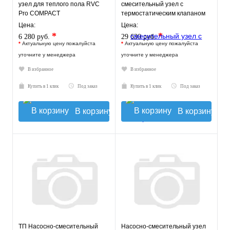
узел для теплого пола RVC
смесительный узел с
Pro COMPACT
термостатическим клапаном
30-60°C, с насосом UPSO 25-
Цена:
Цена:
65, 130 mm
*
*
6 280 руб.
29 630 руб.
*
Актуальную цену пожалуйста
*
Актуальную цену пожалуйста
уточните у менеджера
уточните у менеджера
В избранное
В избранное
Купить в 1 клик
Под заказ
Купить в 1 клик
Под заказ
В корзину
В корзину
ТП Насосно-смесительный
Насосно-смесительный узел