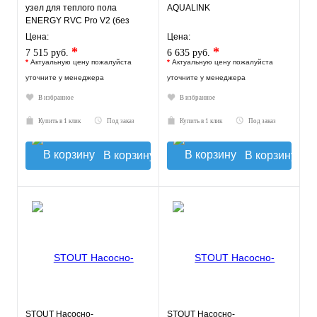
узел для теплого пола
AQUALINK
ENERGY RVC Pro V2 (без
насоса)
Цена:
Цена:
*
*
7 515 руб.
6 635 руб.
*
Актуальную цену пожалуйста
*
Актуальную цену пожалуйста
уточните у менеджера
уточните у менеджера
В избранное
В избранное
Купить в 1 клик
Под заказ
Купить в 1 клик
Под заказ
В корзину
В корзину
STOUT Насосно-
STOUT Насосно-