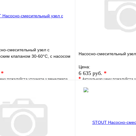
но-смесительный узел с
Насосно-смесительный узе
ским клапаном 30-60°C, с насосом
 130 mm
Цена:
.
*
6 635 руб.
*
*
ену пожалуйста уточните у менеджера
Актуальную цену пожалуйста 
е
Сравнение
В избранное
клик
Под заказ
Купить в 1 клик
В корзину