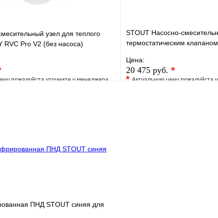
STOUT Насосно-смесительн
месительный узел для теплого
термостатическим клапаном 
 RVC Pro V2 (без насоса)
насоса
Цена:
*
20 475 руб.
*
*
ену пожалуйста уточните у менеджера
Актуальную цену пожалуйста 
е
Сравнение
В избранное
клик
Под заказ
Купить в 1 клик
В корзину
рованная ПНД STOUT синяя для