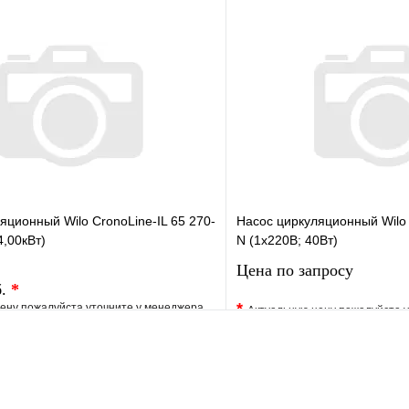
е
Сравнение
В избранное
клик
Под заказ
Купить в 1 клик
В корзину
Запросить
яционный Wilo CronoLine-IL 65 270-
Насос циркуляционный Wilo 
4,00кВт)
N (1х220В; 40Вт)
Цена по запросу
б.
*
*
ену пожалуйста уточните у менеджера
Актуальную цену пожалуйста 
е
Сравнение
В избранное
клик
Под заказ
Купить в 1 клик