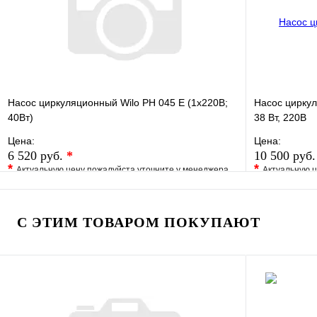
Запросить цену
Насос циркуляционный Wilo PH 045 E (1х220В;
Насос цирку
40Вт)
38 Вт, 220В
Цена:
Цена:
6 520 руб.
*
10 500 руб
*
*
Актуальную цену пожалуйста уточните у менеджера
Актуальную ц
В избранное
Сравнение
В избранно
Купить в 1 клик
Под заказ
Купить в 1 
С ЭТИМ ТОВАРОМ ПОКУПАЮТ
В корзину