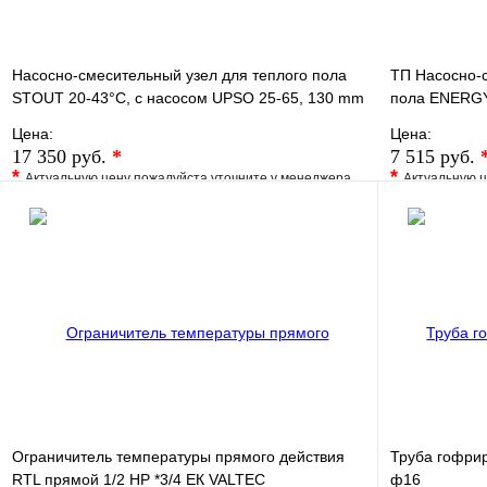
Насосно-смесительный узел для теплого пола
ТП Насосно-с
STOUT 20-43°C, с насосом UPSO 25-65, 130 mm
пола ENERGY
Цена:
Цена:
17 350 руб.
*
7 515 руб.
*
*
Актуальную цену пожалуйста уточните у менеджера
Актуальную ц
В избранное
Сравнение
В избранно
Купить в 1 клик
Под заказ
Купить в 1 
В корзину
Ограничитель температуры прямого действия
Труба гофри
RTL прямой 1/2 НР *3/4 ЕК VALTEC
ф16