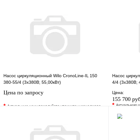
В избранно
В избранное
Сравнение
Купить в 1 
Купить в 1 клик
Под заказ
Запросить цену
Насос циркуляционный Wilo CronoLine-IL 150
Насос циркул
380-55/4 (3х380В; 55,00кВт)
4/4 (3х380В; 
Цена по запросу
Цена:
155 700 ру
*
*
Актуальную ц
Актуальную цену пожалуйста уточните у менеджера
В избранно
В избранное
Сравнение
Купить в 1 
Купить в 1 клик
Под заказ