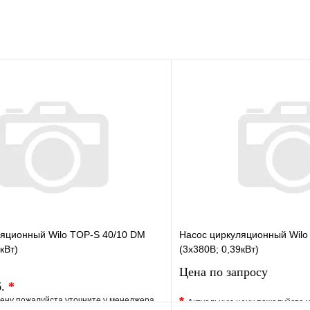
ляционный Wilo TOP-S 40/10 DM
Насос циркуляционный Wilo
кВт)
(3х380В; 0,39кВт)
Цена по запросу
б.
*
*
ену пожалуйста уточните у менеджера
Актуальную цену пожалуйста 