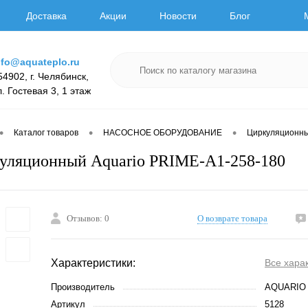
Доставка
Акции
Новости
Блог
nfo@aquateplo.ru
54902, г. Челябинск,
л. Гостевая 3, 1 этаж
•
•
•
Каталог товаров
НАСОСНОЕ ОБОРУДОВАНИЕ
Циркуляционн
уляционный Aquario PRIME-A1-258-180
Отзывов: 0
О возврате товара
Характеристики:
Все хара
Производитель
AQUARIO
Артикул
5128