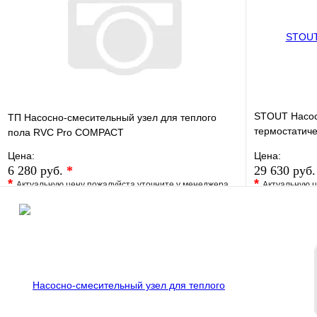
STOUT Насос
ТП Насосно-смесительный узел для теплого
термостатиче
пола RVC Pro COMPACT
UPSO 25-65,
Цена:
Цена:
6 280 руб.
*
29 630 руб
*
*
Актуальную цену пожалуйста уточните у менеджера
Актуальную ц
В избранное
Сравнение
В избранно
Купить в 1 клик
Под заказ
Купить в 1 
В корзину