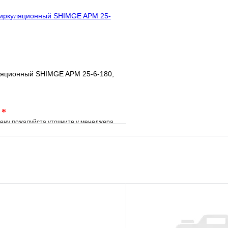
В корзину
Запросить
ляционный SHIMGE APM 25-6-180,
.
*
ену пожалуйста уточните у менеджера
е
Сравнение
клик
Под заказ
В корзину