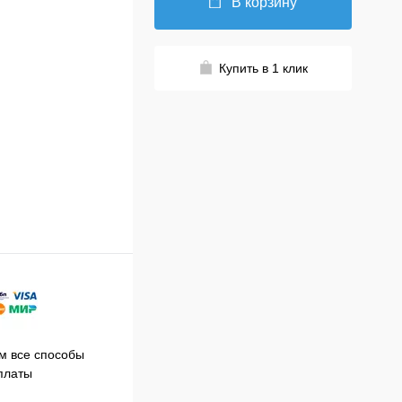
В корзину
Купить в 1 клик
Принимаем заказы на сайте
 все способы
Про
круглосуточно
платы