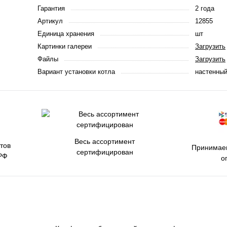
Гарантия
2 года
Артикул
12855
Единица хранения
шт
Картинки галереи
Загрузить
Файлы
Загрузить
Вариант установки котла
настенны
Весь ассортимент
тов
Принимаем
сертифицирован
РФ
о