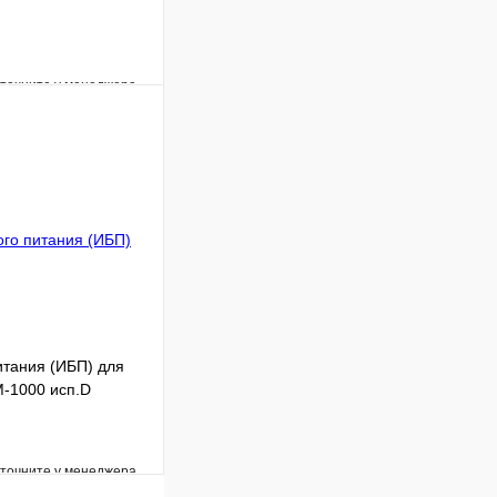
уточните у менеджера
Сравнение
Под заказ
 цену
итания (ИБП) для
-1000 исп.D
уточните у менеджера