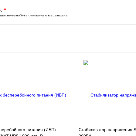
б.
*
ену пожалуйста уточните у менеджера
е
Сравнение
клик
Под заказ
В корзину
перебойного питания (ИБП)
Стабилизатор напряжения S