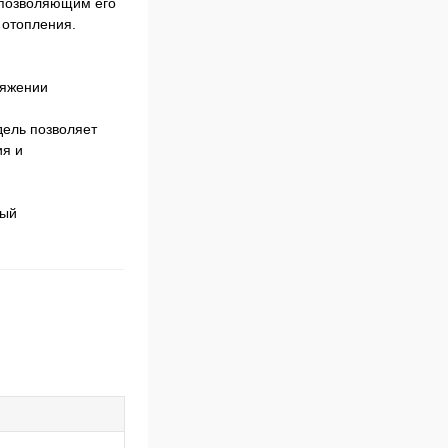
 позволяющим его
 отопления.
тяжении
дель позволяет
ия и
ный