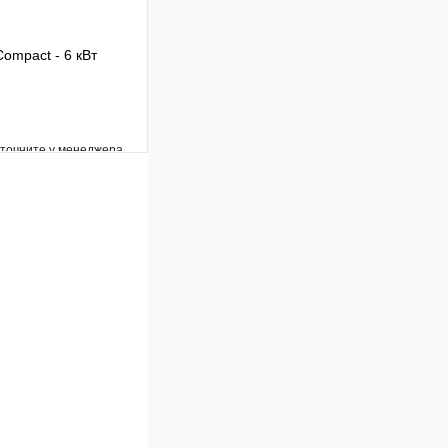
ompact - 6 кВт
уточните у менеджера
Сравнение
Под заказ
В корзину