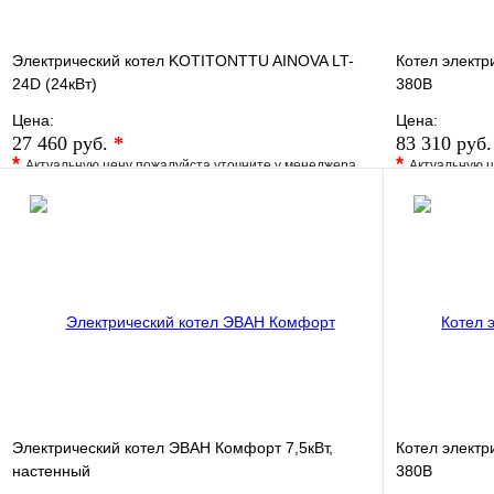
Электрический котел KOTITONTTU AINOVA LT-
Котел электр
24D (24кВт)
380В
Цена:
Цена:
27 460 руб.
*
83 310 руб
*
*
Актуальную цену пожалуйста уточните у менеджера
Актуальную ц
В избранное
Сравнение
В избранно
Купить в 1 клик
Под заказ
Купить в 1 
В корзину
Электрический котел ЭВАН Комфорт 7,5кВт,
Котел электр
настенный
380В