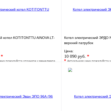
ий котел KOTITONTTU AINOVA LT-
Котел электрический ЭРДО N
верхний патрубок
Цена:
.
*
10 090 руб.
*
*
ену пожалуйста уточните у менеджера
Актуальную цену пожалуйста 
е
Сравнение
В избранное
клик
Под заказ
Купить в 1 клик
В корзину