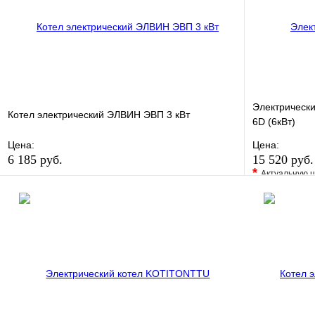
Электрическ
Котел электрический ЭЛВИН ЭВП 3 кВт
6D (6кВт)
Цена:
Цена:
6 185 руб.
15 520 руб
*
Актуальную ц
В избранное
Сравнение
В избранно
Купить в 1 клик
В наличии
Купить в 1 
В корзину