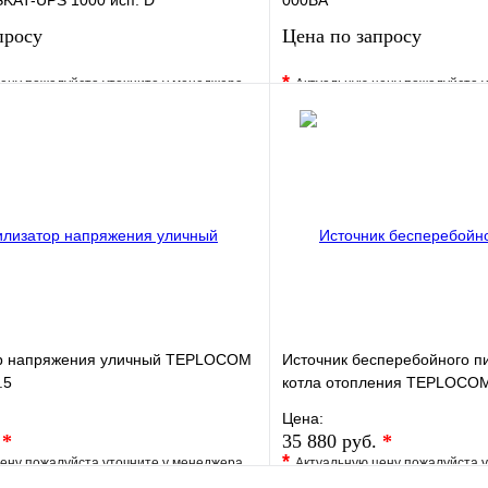
AT-UPS 1000 исп. D
000BA
просу
Цена по запросу
*
ену пожалуйста уточните у менеджера
Актуальную цену пожалуйста 
е
Сравнение
В избранное
клик
Под заказ
Купить в 1 клик
Запросить цену
Запросить
р напряжения уличный TEPLOCOM
Источник бесперебойного п
.5
котла отопления TEPLOCOM
Цена:
.
*
35 880 руб.
*
*
ену пожалуйста уточните у менеджера
Актуальную цену пожалуйста 