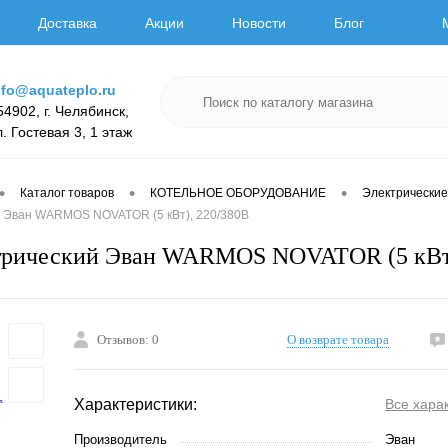
Доставка
Акции
Новости
Блог
nfo@aquateplo.ru
54902, г. Челябинск,
л. Гостевая 3, 1 этаж
•
•
•
Каталог товаров
КОТЕЛЬНОЕ ОБОРУДОВАНИЕ
Электрические
й Эван WARMOS NOVATOR (5 кВт), 220/380В
ктрический Эван WARMOS NOVATOR (5 кВт)
Отзывов: 0
О возврате товара
Характеристики:
Все хара
Производитель
Эван