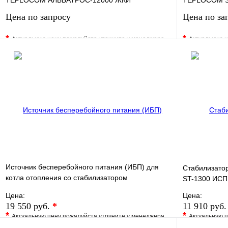
TEPLOCOM АЛЬБАТРОС-12000 ЖКИ
TEPLOCOM SK
Цена по запросу
Цена по за
*
*
Актуальную цену пожалуйста уточните у менеджера
Актуальную ц
В избранное
Сравнение
В избранно
Купить в 1 клик
Под заказ
Купить в 1 
Запросить цену
Источник бесперебойного питания (ИБП) для
Стабилизато
котла отопления со стабилизатором
ST-1300 ИСП
TEPLOCOM-500+
Цена:
Цена:
19 550 руб.
*
11 910 руб
*
*
Актуальную цену пожалуйста уточните у менеджера
Актуальную ц