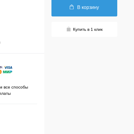
В корзину
Купить в 1 клик
й
Принимаем заказы на сайте
 все способы
Про
круглосуточно
платы