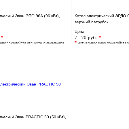
ический Эван ЭПО 96А (96 кВт),
Котел электрический ЭРДО C
верхний патрубок
Цена:
.
*
7 170 руб.
*
*
ену пожалуйста уточните у менеджера
Актуальную цену пожалуйста 
е
Сравнение
В избранное
клик
Под заказ
Купить в 1 клик
В корзину
ический Эван PRACTIC 50 (50 кВт),