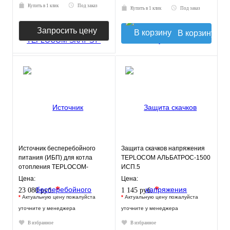
Купить в 1 клик
Под заказ
Купить в 1 клик
Под заказ
Запросить цену
В корзину
Источник бесперебойного
Защита скачков напряжения
питания (ИБП) для котла
TEPLOCOM АЛЬБАТРОС-1500
отопления TEPLOCOM-
ИСП.5
250+26
Цена:
Цена:
*
*
23 080 руб.
1 145 руб.
*
Актуальную цену пожалуйста
*
Актуальную цену пожалуйста
уточните у менеджера
уточните у менеджера
В избранное
В избранное