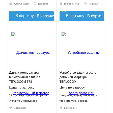
Купить в 1 клик
Под заказ
Купить в 1 клик
Под заказ
В корзину
В корзину
Датчик температуры
Устройство защиты всего
герметичный в гильзе
дома или квартиры
TEPLOCOM 378
TEPLOCOM
АЛЬБАТРОС-12345
Цена по запросу
Цена по запросу
*
Актуальную цену пожалуйста
*
Актуальную цену пожалуйста
уточните у менеджера
уточните у менеджера
В избранное
В избранное