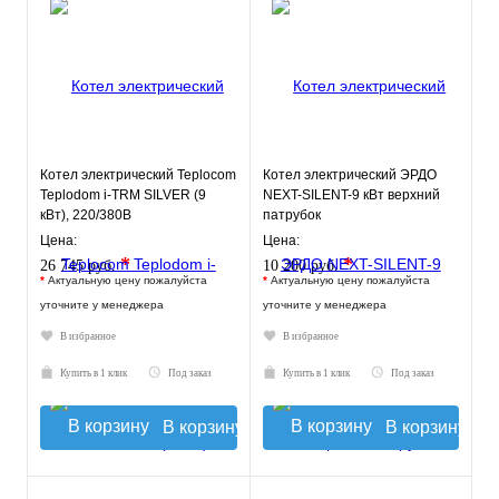
Котел электрический Teplocom
Котел электрический ЭРДО
Teplodom i-TRM SILVER (9
NEXT-SILENT-9 кВт верхний
кВт), 220/380В
патрубок
Цена:
Цена:
*
*
26 745 руб.
10 200 руб.
*
Актуальную цену пожалуйста
*
Актуальную цену пожалуйста
уточните у менеджера
уточните у менеджера
В избранное
В избранное
Купить в 1 клик
Под заказ
Купить в 1 клик
Под заказ
В корзину
В корзину