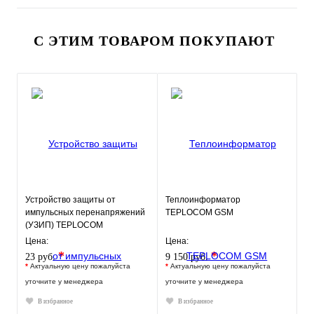
С ЭТИМ ТОВАРОМ ПОКУПАЮТ
Устройство защиты от
Теплоинформатор
импульсных перенапряжений
TEPLOCOM GSM
(УЗИП) TEPLOCOM
АЛЬБАТРОС 220/1000-АС
Цена:
Цена:
*
*
23 руб.
9 150 руб.
*
Актуальную цену пожалуйста
*
Актуальную цену пожалуйста
уточните у менеджера
уточните у менеджера
В избранное
В избранное