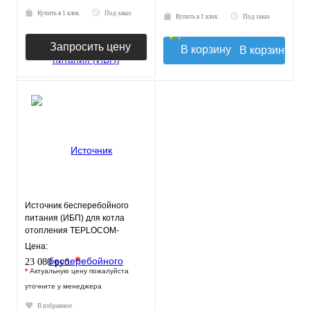
Купить в 1 клик
Под заказ
Купить в 1 клик
Под заказ
Запросить цену
В корзину
Источник бесперебойного
питания (ИБП) для котла
отопления TEPLOCOM-
250+26
Цена:
*
23 080 руб.
*
Актуальную цену пожалуйста
уточните у менеджера
В избранное