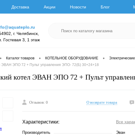
Доставка
Акции
Новости
Блог
nfo@aquateplo.ru
54902, г. Челябинск,
л. Гостевая 3, 1 этаж
•
•
•
Каталог товаров
КОТЕЛЬНОЕ ОБОРУДОВАНИЕ
Электрические
л ЭВАН ЭПО 72 + Пульт управления ЭПО- 72(Б) 30+24+18
кий котел ЭВАН ЭПО 72 + Пульт управлен
Отзывов: 0
О возврате товара
Характеристики:
Все хара
Производитель
Эван