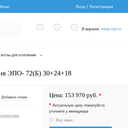
Меню
Вход
Регистрация
0
0
0
пока пусто
В корзине
•
 котлы для отопления
ия ЭПО- 72(Б) 30+24+18
Цена:
153 970 руб.
*
Добавить отзыв
*
Актуальную цену пожалуйста
уточните у менеджера
ктеристики
Под заказ