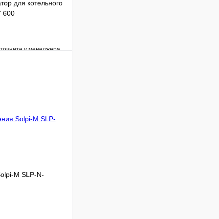
тор для котельного
 600
уточните у менеджера
Сравнение
Под заказ
В корзину
olpi-M SLP-N-