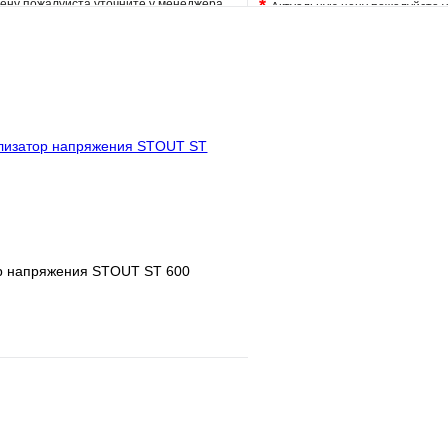
*
ену пожалуйста уточните у менеджера
Актуальную цену пожалуйста 
е
Сравнение
В избранное
клик
Под заказ
Купить в 1 клик
В корзину
Запросить
р напряжения STOUT ST 600
е
Сравнение
клик
В наличии