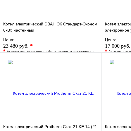
Котел электрический ЭВАН ЭК Стандарт-Эконом
Котел электр
6кВт, настенный
электронное
Цена:
Цена:
23 480 руб.
*
17 000 руб
*
*
Актуальную цену пожалуйста уточните у менеджера
Актуальную ц
В избранное
Сравнение
В избранно
Купить в 1 клик
Под заказ
Купить в 1 
В корзину
Котел электрический Protherm Скат 21 KE 14 (21
Котел электр