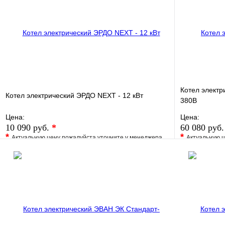
Котел электр
Котел электрический ЭРДО NEXT - 12 кВт
380В
Цена:
Цена:
10 090 руб.
*
60 080 руб
*
*
Актуальную цену пожалуйста уточните у менеджера
Актуальную ц
В избранное
Сравнение
В избранно
Купить в 1 клик
Под заказ
Купить в 1 
В корзину