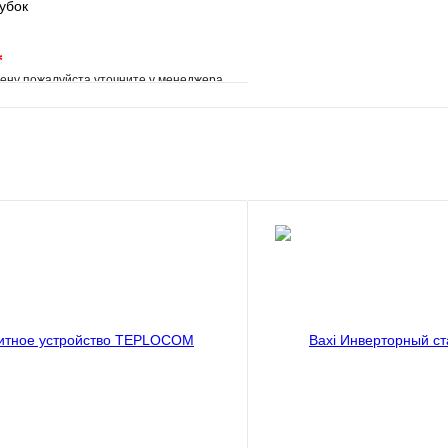
убок
*
ену пожалуйста уточните у менеджера
е
Сравнение
клик
Под заказ
В корзину