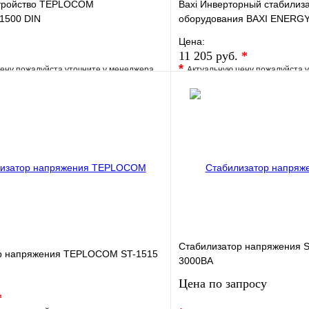
тройство TEPLOCOM
Baxi Инверторный стабилиза
1500 DIN
оборудования BAXI ENERGY
Цена:
11 205 руб.
*
*
ену пожалуйста уточните у менеджера
Актуальную цену пожалуйста 
е
Сравнение
В избранное
клик
Под заказ
Купить в 1 клик
В корзину
Стабилизатор напряжения S
р напряжения TEPLOCOM ST-1515
3000BA
Цена по запросу
*