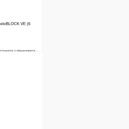
t eloBLOCK VE (6
уточните у менеджера
Сравнение
Под заказ
В корзину