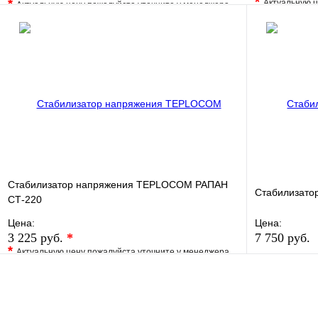
*
*
Актуальную ц
Актуальную цену пожалуйста уточните у менеджера
В избранно
В избранное
Сравнение
Купить в 1 
Купить в 1 клик
Под заказ
Запросить цену
Стабилизатор напряжения TEPLOCOM РАПАН
Стабилизато
СТ-220
Цена:
Цена:
3 225 руб.
*
7 750 руб.
*
Актуальную цену пожалуйста уточните у менеджера
В избранно
В избранное
Сравнение
Купить в 1 
Купить в 1 клик
Под заказ