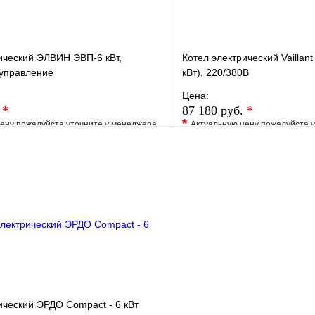
ический ЭЛВИН ЭВП-6 кВт,
Котел электрический Vaillan
 управление
кВт), 220/380В
Цена:
.
*
87 180 руб.
*
*
ену пожалуйста уточните у менеджера
Актуальную цену пожалуйста 
е
Сравнение
В избранное
клик
Под заказ
Купить в 1 клик
В корзину
ический ЭРДО Compact - 6 кВт