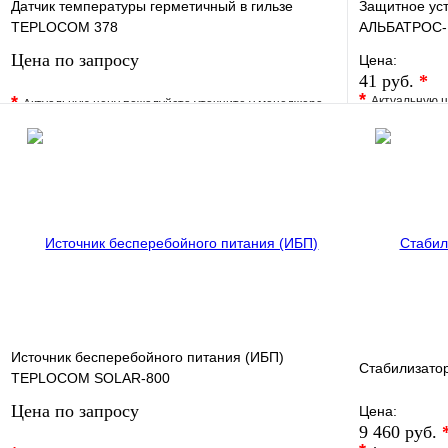
Датчик температуры герметичный в гильзе
Защитное ус
TEPLOCOM 378
АЛЬБАТРОС-
Цена по запросу
Цена:
41 руб.
*
*
*
Актуальную ц
Актуальную цену пожалуйста уточните у менеджера
В избранно
В избранное
Сравнение
Купить в 1 
Купить в 1 клик
Под заказ
Запросить цену
Источник бесперебойного питания (ИБП)
Стабилизато
TEPLOCOM SOLAR-800
Цена по запросу
Цена:
9 460 руб.