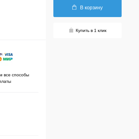
В корзину
Купить в 1 клик
Принимаем заказы на сайте
 все способы
Про
круглосуточно
платы