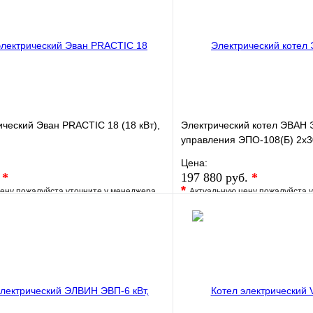
ический Эван PRACTIC 18 (18 кВт),
Электрический котел ЭВАН 
управления ЭПО-108(Б) 2х
Цена:
.
*
197 880 руб.
*
*
ену пожалуйста уточните у менеджера
Актуальную цену пожалуйста 
е
Сравнение
В избранное
клик
Под заказ
Купить в 1 клик
В корзину